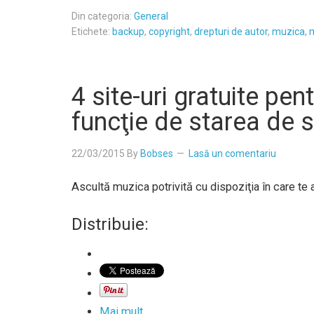
Din categoria:
General
Etichete:
backup
,
copyright
,
drepturi de autor
,
muzica
,
m
4 site-uri gratuite pe
funcţie de starea de sp
22/03/2015
By
Bobses
Lasă un comentariu
Ascultă muzica potrivită cu dispoziţia în care te a
Distribuie:
Mai mult