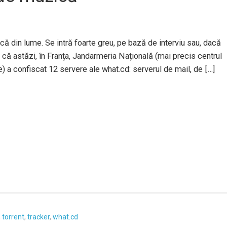
ă din lume. Se intră foarte greu, pe bază de interviu sau, dacă
e că astăzi, în Franța, Jandarmeria Națională (mai precis centrul
ce) a confiscat 12 servere ale what.cd: serverul de mail, de […]
,
torrent
,
tracker
,
what.cd