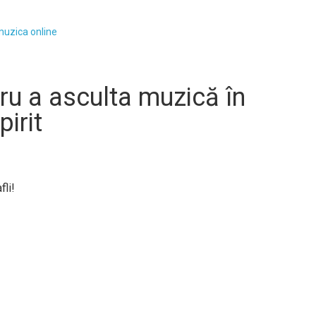
uzica online
ntru a asculta muzică în
irit
fli!