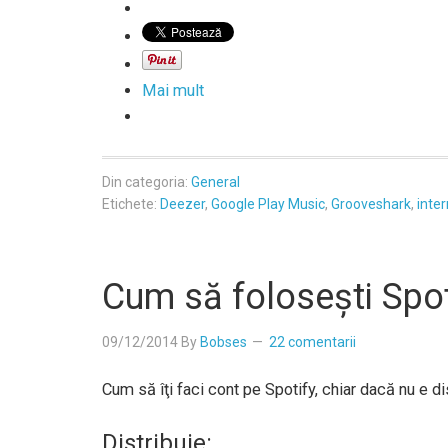
Mai mult
Din categoria:
General
Etichete:
Deezer
,
Google Play Music
,
Grooveshark
,
inte
Cum să foloseşti Spo
09/12/2014
By
Bobses
22 comentarii
Cum să îţi faci cont pe Spotify, chiar dacă nu e d
Distribuie: