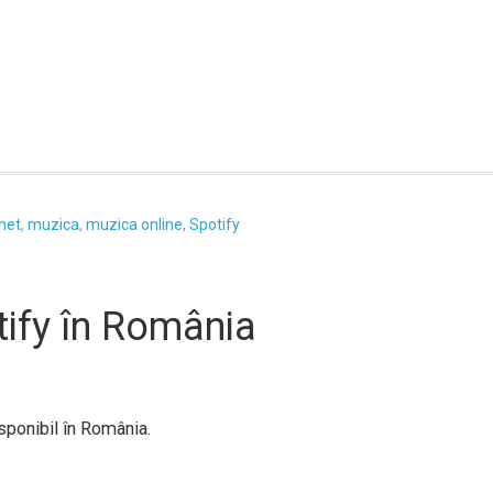
rnet
,
muzica
,
muzica online
,
Spotify
tify în România
isponibil în România.