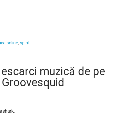
ca online
,
spirit
descarci muzică de pe
d Groovesquid
eshark.