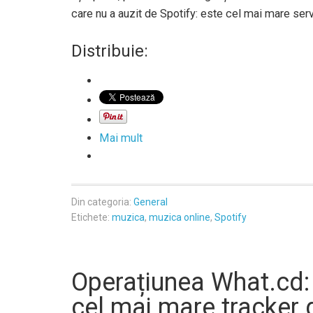
care nu a auzit de Spotify: este cel mai mare ser
Distribuie:
Mai mult
Din categoria:
General
Etichete:
muzica
,
muzica online
,
Spotify
Operațiunea What.cd: 
cel mai mare tracker