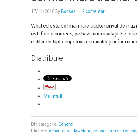
17/11/2016
By
Bobses
2 comentarii
What.cd este cel mai mare tracker privat de muzic
ești foarte norocos, pe baza unei invitații. Se par
militar de luptă împotriva criminalității informati
Distribuie:
Mai mult
Din categoria:
General
Etichete:
descarcare
,
download
,
muzica
,
muzica online