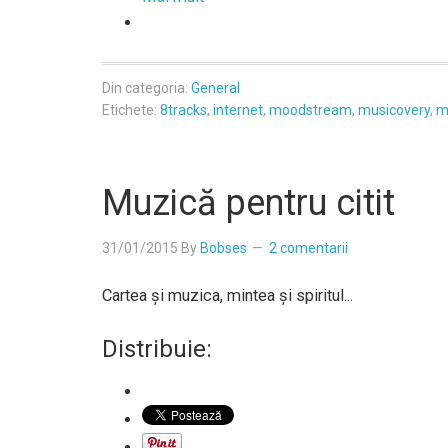
Din categoria:
General
Etichete:
8tracks
,
internet
,
moodstream
,
musicovery
,
m
Muzică pentru citit
31/01/2015
By
Bobses
2 comentarii
Cartea şi muzica, mintea şi spiritul...
Distribuie: