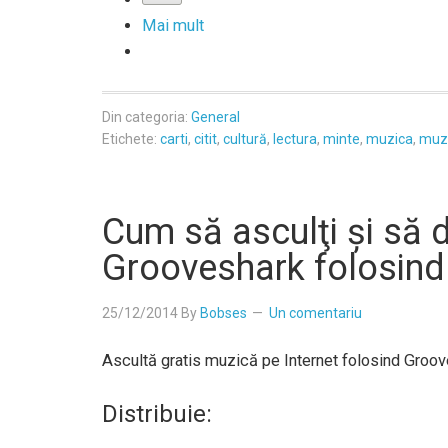
Mai mult
Din categoria:
General
Etichete:
carti
,
citit
,
cultură
,
lectura
,
minte
,
muzica
,
muzi
Cum să asculţi şi să 
Grooveshark folosin
25/12/2014
By
Bobses
Un comentariu
Ascultă gratis muzică pe Internet folosind Groov
Distribuie: