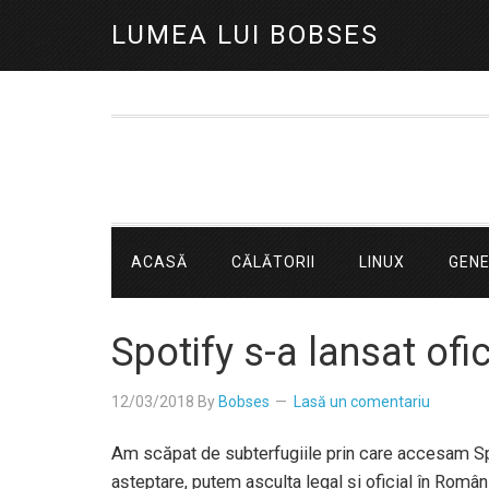
LUMEA LUI BOBSES
ACASĂ
CĂLĂTORII
LINUX
GEN
Spotify s-a lansat ofi
12/03/2018
By
Bobses
Lasă un comentariu
Am scăpat de subterfugiile prin care accesam Spo
așteptare, putem asculta legal și oficial în Româ