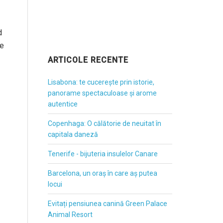
d
ie
ARTICOLE RECENTE
Lisabona: te cucerește prin istorie,
panorame spectaculoase și arome
autentice
Copenhaga: O călătorie de neuitat în
capitala daneză
Tenerife - bijuteria insulelor Canare
Barcelona, un oraș în care aș putea
locui
Evitați pensiunea canină Green Palace
Animal Resort