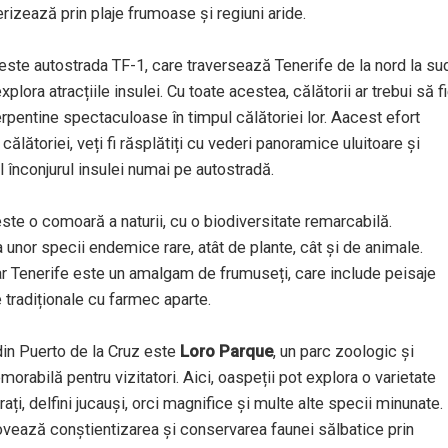
rizează prin plaje frumoase și regiuni aride.
i este autostrada TF-1, care traversează Tenerife de la nord la su
lora atracțiile insulei. Cu toate acestea, călătorii ar trebui să f
rpentine spectaculoase în timpul călătoriei lor. Aacest efort
ălătoriei, veți fi răsplătiți cu vederi panoramice uluitoare și
l înconjurul insulei numai pe autostradă.
este o comoară a naturii, cu o biodiversitate remarcabilă.
 unor specii endemice rare, atât de plante, cât și de animale.
iar Tenerife este un amalgam de frumuseți, care include peisaje
e tradiționale cu farmec aparte.
din Puerto de la Cruz este
Loro Parque
, un parc zoologic și
rabilă pentru vizitatori. Aici, oaspeții pot explora o varietate
ți, delfini jucauși, orci magnifice și multe alte specii minunate.
ovează conștientizarea și conservarea faunei sălbatice prin