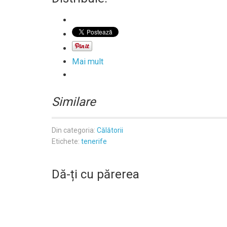
Mai mult
Similare
Din categoria:
Călătorii
Etichete:
tenerife
Dă-ți cu părerea