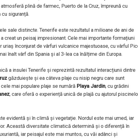
 atmosferă plină de farmec, Puerto de la Cruz, împreună cu
 cu siguranță.
ele sale distincte. Tenerife este rezultatul a milioane de ani de
ă a creat un peisaj impresionant. Cele mai importante formațiuni
er uriaș înconjurat de vârfuri vulcanice majestuoase, cu vârful Pi
mai înalt vârf din Spania și al 3-lea ca înălțime din Europa.
ică a insulei Tenerife și reprezintă rezultatul interacțiunii dintre
Cruz
găzduiește și ea câteva plaje cu nisip negru care sunt
e cele mai populare plaje se numără
Playa Jardin
, cu grădini
anez
, care oferă o experiență unică de plajă cu ajutorul piscinelo
este evidentă și în climă și vegetație. Nordul este mai umed, iar
lor. Această diversitate climatică determină și o diferență în
uxuriantă, iar peisajul este mai muntos, cu văi adânci și