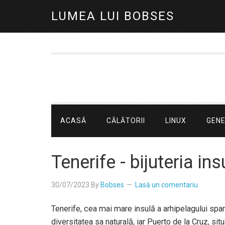
LUMEA LUI BOBSES
ACASĂ
CĂLĂTORII
LINUX
GEN
Tenerife - bijuteria in
30/07/2023
By
Bobses
Lasă un comentariu
Tenerife, cea mai mare insulă a arhipelagului spa
diversitatea sa naturală, iar Puerto de la Cruz, sit