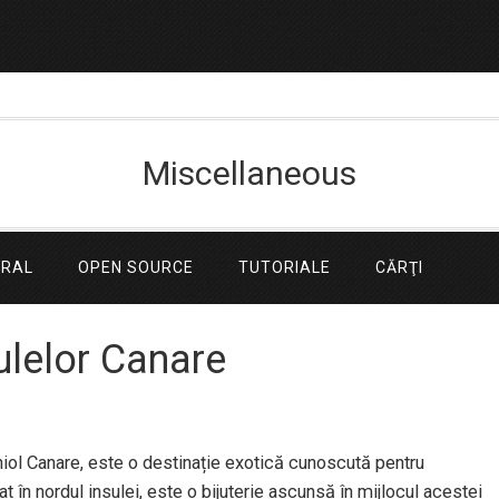
Miscellaneous
ERAL
OPEN SOURCE
TUTORIALE
CĂRŢI
sulelor Canare
niol Canare, este o destinație exotică cunoscută pentru
uat în nordul insulei, este o bijuterie ascunsă în mijlocul acestei