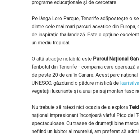
programe educaționale și de cercetare.
Pe lângă Loro Parque, Tenerife adăpostește o seri
dintre cele mai mari parcuri acvatice din Europa
de inspirație thailandeză. Este o opțiune excelent
un mediu tropical.
O altă atracție notabilă este
Parcul Național Gar
feribotul din Tenerife - compania care operează 
de peste 20 de ani în Canare. Acest parc național e
UNESCO, găzduind o pădure mistică de
laurisilv
vegetații luxuriante și a unui peisaj montan fascin
Nu trebuie să ratezi nici ocazia de a explora
Teid
național impresionant înconjoară vârful Pico del 
spectaculoase. Cu trasee de drumeții bine marcate
nefiind un iubitor al muntelui, am preferat să admi