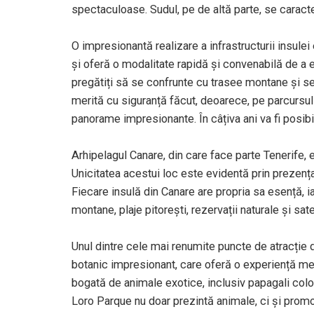
spectaculoase. Sudul, pe de altă parte, se caracte
O impresionantă realizare a infrastructurii insule
și oferă o modalitate rapidă și convenabilă de a exp
pregătiți să se confrunte cu trasee montane și se
merită cu siguranță făcut, deoarece, pe parcursul c
panorame impresionante. În câțiva ani va fi posibi
Arhipelagul Canare, din care face parte Tenerife, 
Unicitatea acestui loc este evidentă prin prezența
Fiecare insulă din Canare are propria sa esență, 
montane, plaje pitorești, rezervații naturale și sat
Unul dintre cele mai renumite puncte de atracție 
botanic impresionant, care oferă o experiență memo
bogată de animale exotice, inclusiv papagali colora
Loro Parque nu doar prezintă animale, ci și prom