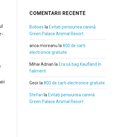
COMENTARII RECENTE
ul
Bobses
la
Evitați pensiunea canină
r-
Green Palace Animal Resort
anca moreanu
la
800 de carti
electronice gratuite
Mihai Adrian
la
Era să bag Kaufland în
a
faliment
nei
Geor
la
800 de carti electronice gratuite
Stefan
la
Evitați pensiunea canină
Green Palace Animal Resort