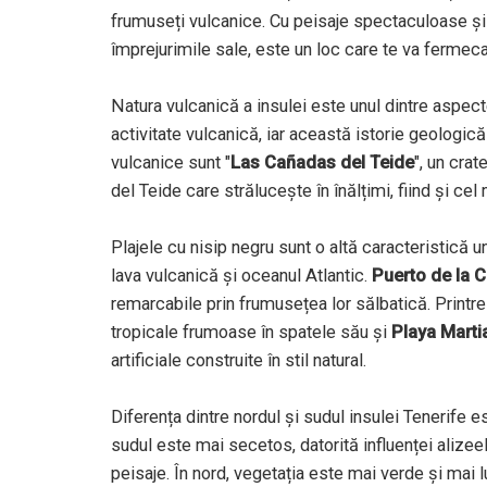
frumuseți vulcanice. Cu peisaje spectaculoase și
împrejurimile sale, este un loc care te va fermeca
Natura vulcanică a insulei este unul dintre aspect
activitate vulcanică, iar această istorie geologic
vulcanice sunt "
Las Cañadas del Teide
", un crat
del Teide care strălucește în înălțimi, fiind și cel 
Plajele cu nisip negru sunt o altă caracteristică un
lava vulcanică și oceanul Atlantic.
Puerto de la 
remarcabile prin frumusețea lor sălbatică. Printr
tropicale frumoase în spatele său și
Playa Marti
artificiale construite în stil natural.
Diferența dintre nordul și sudul insulei Tenerife 
sudul este mai secetos, datorită influenței alizee
peisaje. În nord, vegetația este mai verde și mai l