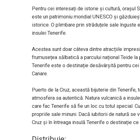
Pentru cei interesați de istorie și cultură, orașul
este un patrimoniu mondial UNESCO și găzduiește
istorice. O plimbare prin străduțele sale înguste e
insulei Tenerife.
Acestea sunt doar câteva dintre atracțiile impresio
frumusețea sălbatică a parcului național Teide la p
Tenerife este o destinație desăvârșită pentru cei
Canare.
Puerto de la Cruz, această bijuterie din Tenerife,
atmosfera sa autentică. Natura vulcanică a insulei
care fac Tenerife să fie un loc cu totul special. C
propriile sale minuni. Dacă iubitorii de natură se v
Cruz și în întreaga insulă Tenerife o destinație ce
Distribuie: