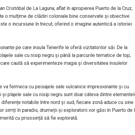
 San Cristóbal de La Laguna, aflat în apropierea Puerto de la Cruz,
 o mulțime de clădiri coloniale bine conservate și obiective
ste o incursiune în trecut, oferind o imagine autentică a istoriei
nante pe care insula Tenerife le oferă vizitatorilor săi. De la
lajele sale cu nisip negru și până la parcurile tematice de top,
 care caută să experimenteze magia și diversitatea insulelor
 te va fermeca cu peisajele sale vulcanice impresionante și cu
 și plajele sale cu nisip negru sunt doar câteva dintre elemente
u diferențe notabile între nord și sud, fiecare zonă aduce cu sine
or simți în paradis, drumeții și exploratorii vor găsi în Puerto de 
 merită cu prisosință să fie explorată.