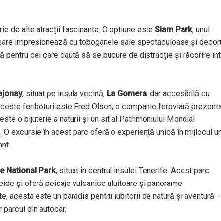
e de alte atracții fascinante. O opțiune este
Siam Park
, unul
, care impresionează cu toboganele sale spectaculoase și decor
ă pentru cei care caută să se bucure de distracție și răcorire înt
ajonay
, situat pe insula vecină,
La Gomera
, dar accesibilă cu
aceste feriboturi este Fred Olsen, o companie feroviară prezent
ste o bijuterie a naturii și un sit al Patrimoniului Mondial
a
. O excursie în acest parc oferă o experiență unică în mijlocul u
ant.
e National Park
, situat în centrul insulei Tenerife. Acest parc
Teide și oferă peisaje vulcanice uluitoare și panorame
, acesta este un paradis pentru iubitorii de natură și aventură -
r parcul din autocar.