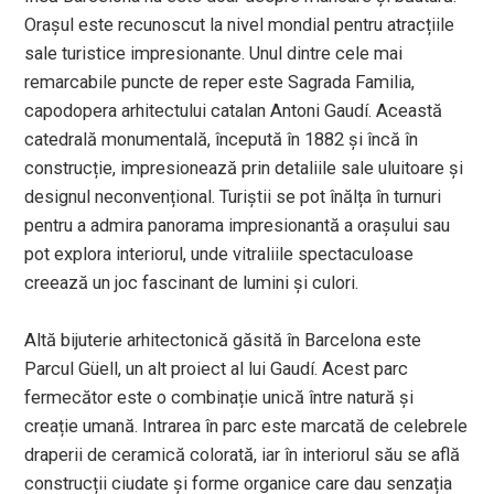
Orașul este recunoscut la nivel mondial pentru atracțiile
sale turistice impresionante. Unul dintre cele mai
remarcabile puncte de reper este Sagrada Familia,
capodopera arhitectului catalan Antoni Gaudí. Această
catedrală monumentală, începută în 1882 și încă în
construcție, impresionează prin detaliile sale uluitoare și
designul neconvențional. Turiștii se pot înălța în turnuri
pentru a admira panorama impresionantă a orașului sau
pot explora interiorul, unde vitraliile spectaculoase
creează un joc fascinant de lumini și culori.
Altă bijuterie arhitectonică găsită în Barcelona este
Parcul Güell, un alt proiect al lui Gaudí. Acest parc
fermecător este o combinație unică între natură și
creație umană. Intrarea în parc este marcată de celebrele
draperii de ceramică colorată, iar în interiorul său se află
construcții ciudate și forme organice care dau senzația