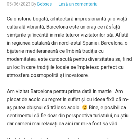
05/06/2023
By
Bobses
Lasă un comentariu
Cu o istorie bogată, arhitectură impresionantă și o viață
culturală vibrantă, Barcelona este un oraș ce răsfață
simțurile și încântă inimile tuturor vizitatorilor săi. Aflată
în regiunea catalană din nord-estul Spaniei, Barcelona, o
bijuterie mediteraneană ce îmbină tradiția cu
modernitatea, este cunoscută pentru diversitatea sa, fiind
un loc în care tradițiile locale se împletesc perfect cu
atmosfera cosmopolită și inovatoare.
Am vizitat Barcelona pentru prima dată în martie. Am
plecat de acolo cu regret în suflet și cu ideea fixă că m-
aș putea obișnui să trăiesc acolo.
Bine, e posibil ca
sentimentul să fie doar din perspectiva turistului, nu știu…
dar oameni mai relaxați ca aici rar mi-a fost să văd.