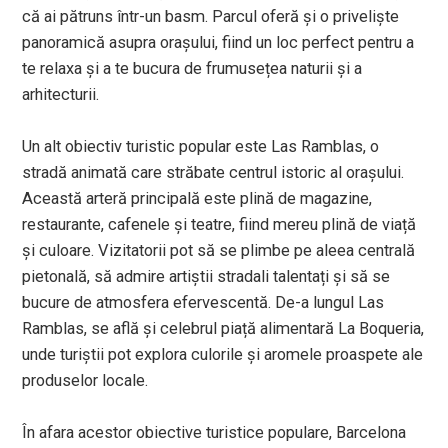
că ai pătruns într-un basm. Parcul oferă și o priveliște
panoramică asupra orașului, fiind un loc perfect pentru a
te relaxa și a te bucura de frumusețea naturii și a
arhitecturii.
Un alt obiectiv turistic popular este Las Ramblas, o
stradă animată care străbate centrul istoric al orașului.
Această arteră principală este plină de magazine,
restaurante, cafenele și teatre, fiind mereu plină de viață
și culoare. Vizitatorii pot să se plimbe pe aleea centrală
pietonală, să admire artiștii stradali talentați și să se
bucure de atmosfera efervescentă. De-a lungul Las
Ramblas, se află și celebrul piață alimentară La Boqueria,
unde turiștii pot explora culorile și aromele proaspete ale
produselor locale.
În afara acestor obiective turistice populare, Barcelona