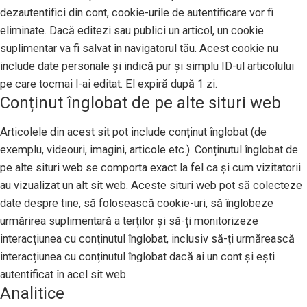
dezautentifici din cont, cookie-urile de autentificare vor fi
eliminate. Dacă editezi sau publici un articol, un cookie
suplimentar va fi salvat în navigatorul tău. Acest cookie nu
include date personale și indică pur și simplu ID-ul articolului
pe care tocmai l-ai editat. El expiră după 1 zi.
Conținut înglobat de pe alte situri web
Articolele din acest sit pot include conținut înglobat (de
exemplu, videouri, imagini, articole etc.). Conținutul înglobat de
pe alte situri web se comporta exact la fel ca și cum vizitatorii
au vizualizat un alt sit web. Aceste situri web pot să colecteze
date despre tine, să folosească cookie-uri, să înglobeze
urmărirea suplimentară a terților și să-ți monitorizeze
interacțiunea cu conținutul înglobat, inclusiv să-ți urmărească
interacțiunea cu conținutul înglobat dacă ai un cont și ești
autentificat în acel sit web.
Analitice