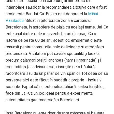
Unul dintre localurile in care turiștii nimeresc din
întâmplare sau doar la recomandarea altcuiva care a fost
acolo este Bar Jai-Ca. Eu am citit despre el la
Mihai
Vasilescu
. Situat în pitoreasca zonă a cartierului
Barceloneta, în apropiere de plaja cu același nume, Jai-Ca
este unul dintre cele mai vechi baruri din oraș. Cu o
istorie de peste 60 de ani, acest loc emblematic este
renumit pentru tapas-urile sale delicioase și atmosfera
prietenoasă. Vizitatorii pot savura specialități locale,
precum calamari prăjiți, anchoas (hamsii marinade) și
montaditos (sandvișuri mici) însoțite de o băutură
răcoritoare sau de un pahar de vin spaniol. Tot ceea ce se
servește aici este făcut în bucătăria proprie - inclusiv
sosurile. Faptul că nu este situat chiar în calea turiștilor,
face din Jai-Ca un loc ideal pentru a experimenta
autenticitatea gastronomică a Barcelonei.
Însă Barcelona nu este doar despre mâncare și băutură.