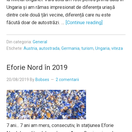
Ungaria și am rămas impresionat de diferența uriașă
dintre cele două țări vecine, diferență care nu este
făcută doar de autostrăzi. …
[Continue reading]
Din categoria:
General
Etichete:
Austria
,
autostrada
,
Germania
,
turism
,
Ungaria
,
viteza
Eforie Nord în 2019
20/08/2019
By
Bobses
2 comentarii
7 ani... 7 ani am mers, consecutiv, în stațiunea Eforie