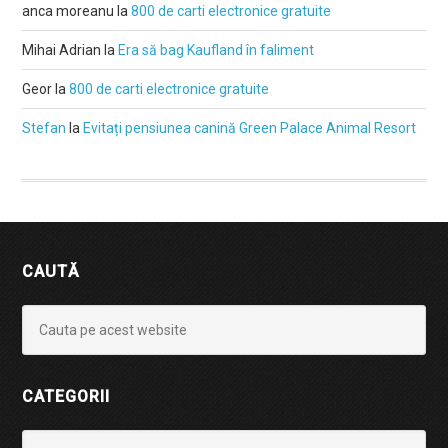
anca moreanu
la
800 de carti electronice gratuite
Mihai Adrian
la
Era să bag Kaufland în faliment
Geor
la
800 de carti electronice gratuite
Stefan
la
Evitați pensiunea canină Green Palace Animal Resort
CAUTĂ
CATEGORII
Categorii