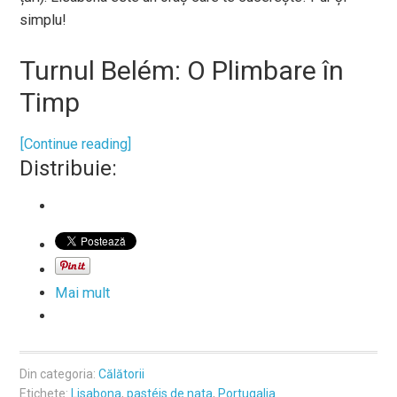
simplu!
Turnul Belém: O Plimbare în
Timp
[Continue reading]
Distribuie:
Mai mult
Din categoria:
Călătorii
Etichete:
Lisabona
,
pastéis de nata
,
Portugalia