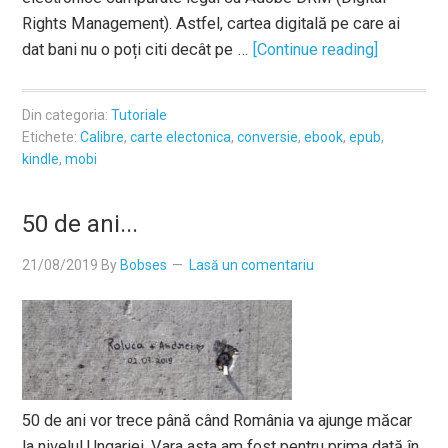
Rights Management). Astfel, cartea digitală pe care ai
dat bani nu o poți citi decât pe …
[Continue reading]
Din categoria:
Tutoriale
Etichete:
Calibre
,
carte electonica
,
conversie
,
ebook
,
epub
,
kindle
,
mobi
50 de ani...
21/08/2019
By
Bobses
Lasă un comentariu
50 de ani vor trece până când România va ajunge măcar
la nivelul Ungariei. Vara asta am fost pentru prima dată în