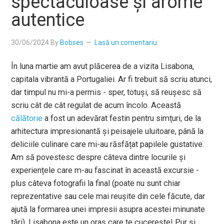
spectaculoase și arome
autentice
30/06/2024
By
Bobses
Lasă un comentariu
În luna martie am avut plăcerea de a vizita Lisabona,
capitala vibrantă a Portugaliei. Ar fi trebuit să scriu atunci,
dar timpul nu mi-a permis - sper, totuși, să reușesc să
scriu cât de cât regulat de acum încolo. Această
călătorie
a fost un adevărat festin pentru simțuri, de la
arhitectura impresionantă și peisajele uluitoare, până la
deliciile culinare care mi-au răsfățat papilele gustative.
Am să povestesc despre câteva dintre locurile și
experiențele care m-au fascinat în această excursie -
plus câteva fotografii la final (poate nu sunt chiar
reprezentative sau cele mai reușite din cele făcute, dar
ajută la formarea unei impresii asupra acestei minunate
țări). Lisabona este un oraș care te cucerește! Pur și