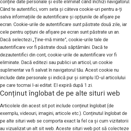
conține date personale și este eliminat când închizi navigatorul.
Când te autentifici, vom seta și câteva cookie-uri pentru a-ți
salva informațiile de autentificare și opțiunile de afișare pe
ecran. Cookie-urile de autentificare sunt păstrate două zile, iar
cele pentru opțiuni de afișare pe ecran sunt păstrate un an.
Dacă selectezi „Ține-mă minte”, cookie-urile tale de
autentificare vor fi păstrate două săptămâni. Dacă te
dezautentifici din cont, cookie-urile de autentificare vor fi
eliminate. Dacă editezi sau publici un articol, un cookie
suplimentar va fi salvat în navigatorul tău. Acest cookie nu
include date personale și indică pur și simplu ID-ul articolului
pe care tocmai l-ai editat. El expiră după 1 zi.
Conținut înglobat de pe alte situri web
Articolele din acest sit pot include conținut înglobat (de
exemplu, videouri, imagini, articole etc.). Conținutul înglobat de
pe alte situri web se comporta exact la fel ca și cum vizitatorii
au vizualizat un alt sit web. Aceste situri web pot să colecteze