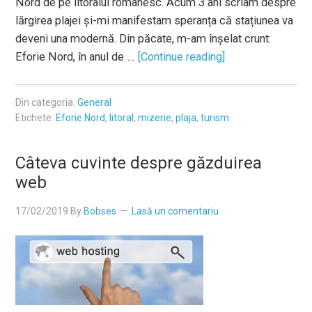
Nord de pe litoralul românesc. Acum 3 ani scriam despre
lărgirea plajei și-mi manifestam speranța că stațiunea va
deveni una modernă. Din păcate, m-am înșelat crunt:
Eforie Nord, în anul de …
[Continue reading]
Din categoria:
General
Etichete:
Eforie Nord
,
litoral
,
mizerie
,
plaja
,
turism
Câteva cuvinte despre găzduirea
web
17/02/2019
By
Bobses
Lasă un comentariu