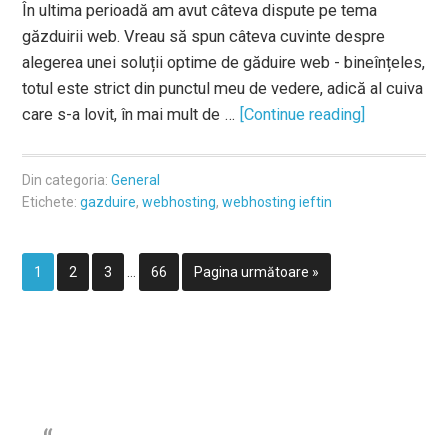
În ultima perioadă am avut câteva dispute pe tema
găzduirii web. Vreau să spun câteva cuvinte despre
alegerea unei soluții optime de găduire web - bineînțeles,
totul este strict din punctul meu de vedere, adică al cuiva
care s-a lovit, în mai mult de …
[Continue reading]
Din categoria:
General
Etichete:
gazduire
,
webhosting
,
webhosting ieftin
1
2
3
…
66
Pagina următoare »