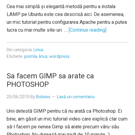
Cea mai simplă și elegantă metodă pentru a instala
LAMP pe Ubuntu este cea descrisă aici. De asemenea,
un mic tutorial pentru configurarea Apache pentru a putea
lucra cu mai multe site-uri. …
[Continue reading]
Din categoria:
Linux
Etichete:
joomla
,
linux
,
wordpress
Sa facem GIMP sa arate ca
PHOTOSHOP
25/06/2010
By
Bobses
Lasă un comentariu
Unii detestă GIMP pentru că nu arată ca Photoshop. Ei
bine, am găsit un mic tutorial video care explică clar cum
să-l facem pe nenea Gimp să arate precum văru-său
Photoshop: Nu durează mai mult de 10 minute. :) …