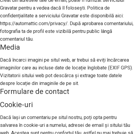
creat din adresele tale de email, poate fi furnizat serviciului
Gravatar pentru a vedea dacă îl folosești. Politica de
confidențialitate a serviciului Gravatar este disponibilă aici:
https://automattic.com/privacy/. După aprobarea comentariului,
fotografia ta de profil este vizibilă pentru public lângă
comentariul tău.
Media
Dacă încarci imagini pe situl web, ar trebui să eviți încărcarea
imaginilor care au incluse date de locație înglobate (EXIF GPS).
Vizitatorii sitului web pot descărca și extrage toate datele
despre locație din imaginile de pe sit.
Formulare de contact
Cookie-uri
Dacă lași un comentariu pe situl nostru, poți opta pentru
salvarea în cookie-uri a numelui, adresei de email și sitului tău
web. Acestea sunt pentru confortul tău, astfel nu mai trebuie să