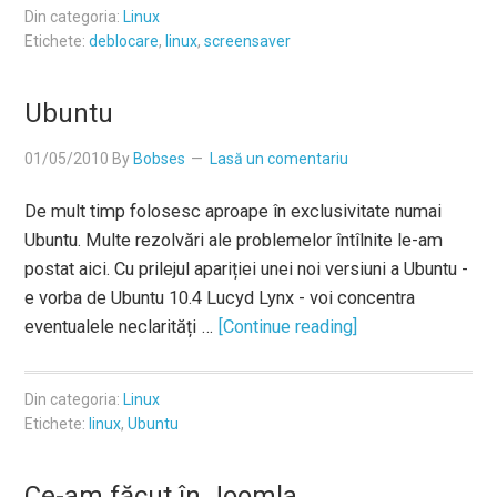
Din categoria:
Linux
Etichete:
deblocare
,
linux
,
screensaver
Ubuntu
01/05/2010
By
Bobses
Lasă un comentariu
De mult timp folosesc aproape în exclusivitate numai
Ubuntu. Multe rezolvări ale problemelor întîlnite le-am
postat aici. Cu prilejul apariției unei noi versiuni a Ubuntu -
e vorba de Ubuntu 10.4 Lucyd Lynx - voi concentra
eventualele neclarități …
[Continue reading]
Din categoria:
Linux
Etichete:
linux
,
Ubuntu
Ce-am făcut în Joomla