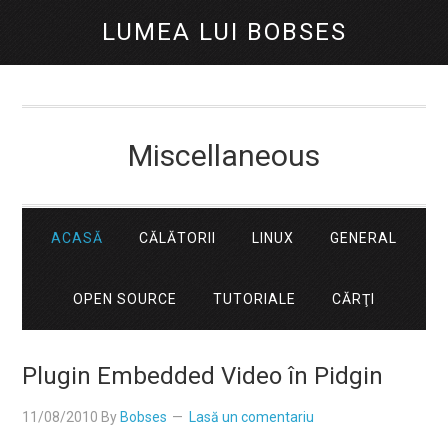
LUMEA LUI BOBSES
Miscellaneous
ACASĂ
CĂLĂTORII
LINUX
GENERAL
OPEN SOURCE
TUTORIALE
CĂRŢI
Plugin Embedded Video în Pidgin
11/08/2010
By
Bobses
Lasă un comentariu