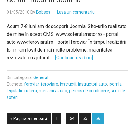
01/05/2010
By
Bobses
Lasă un comentariu
Acum 7-8 luni am descoperit Joomla. Site-urile realizate
de mine în acest CMS: www.soferulamator.ro - portal
auto www.feroviarul.ro - portal feroviar În timpul realizării
lor m-am lovit de mai multe probleme, majoritatea
rezolvate cu ajutorul …
[Continue reading]
Din categoria:
General
Etichete:
feroviar
,
feroviare
,
instructii
,
instructori auto
,
joomla
,
legislatie rutiera
,
mecanica auto
,
permis de conducere
,
scoli de
soferi
« Pagina anterioară
1
…
64
65
66