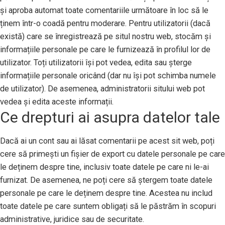
și aproba automat toate comentariile următoare în loc să le
ținem într-o coadă pentru moderare. Pentru utilizatorii (dacă
există) care se înregistrează pe situl nostru web, stocăm și
informațiile personale pe care le furnizează în profilul lor de
utilizator. Toți utilizatorii își pot vedea, edita sau șterge
informațiile personale oricând (dar nu își pot schimba numele
de utilizator). De asemenea, administratorii sitului web pot
vedea și edita aceste informații.
Ce drepturi ai asupra datelor tale
Dacă ai un cont sau ai lăsat comentarii pe acest sit web, poți
cere să primești un fișier de export cu datele personale pe care
le deținem despre tine, inclusiv toate datele pe care ni le-ai
furnizat. De asemenea, ne poți cere să ștergem toate datele
personale pe care le deținem despre tine. Acestea nu includ
toate datele pe care suntem obligați să le păstrăm în scopuri
administrative, juridice sau de securitate.