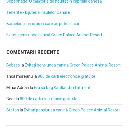
Copenhaga: O călătorie de neuitat în capitala daneză
Tenerife - bijuteria insulelor Canare
Barcelona, un oraș în care aș putea locui
Evitați pensiunea canină Green Palace Animal Resort
COMENTARII RECENTE
Bobses
la
Evitați pensiunea canină Green Palace Animal Resort
anca moreanu
la
800 de carti electronice gratuite
Mihai Adrian
la
Era să bag Kaufland în faliment
Geor
la
800 de carti electronice gratuite
Stefan
la
Evitați pensiunea canină Green Palace Animal Resort