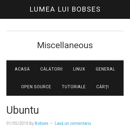
LUMEA LUI BOBSES
Miscellaneous
ACASĂ
CĂLĂTORII
LINUX
GENERAL
OPEN SOURCE
TUTORIALE
CĂRŢI
Ubuntu
01/05/2010
By
Bobses
Lasă un comentariu