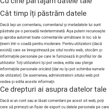
Cu cine partajăm datele tale
Cât timp îți păstrăm datele
Dacă lași un comentariu, comentariul și metadatele lui sunt
păstrate pe o perioadă nedeterminată. Așa putem recunoaște
și aproba automat toate comentariile următoare în loc să le
ținem într-o coadă pentru moderare. Pentru utilizatorii (dacă
există) care se înregistrează pe situl nostru web, stocăm și
informațiile personale pe care le furnizează în profilul lor de
utilizator. Toți utilizatorii își pot vedea, edita sau șterge
informațiile personale oricând (dar nu își pot schimba numele
de utilizator). De asemenea, administratorii sitului web pot
vedea și edita aceste informații.
Ce drepturi ai asupra datelor tale
Dacă ai un cont sau ai lăsat comentarii pe acest sit web, poți
cere să primești un fișier de export cu datele personale pe care