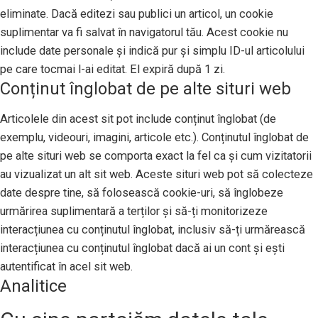
eliminate. Dacă editezi sau publici un articol, un cookie
suplimentar va fi salvat în navigatorul tău. Acest cookie nu
include date personale și indică pur și simplu ID-ul articolului
pe care tocmai l-ai editat. El expiră după 1 zi.
Conținut înglobat de pe alte situri web
Articolele din acest sit pot include conținut înglobat (de
exemplu, videouri, imagini, articole etc.). Conținutul înglobat de
pe alte situri web se comporta exact la fel ca și cum vizitatorii
au vizualizat un alt sit web. Aceste situri web pot să colecteze
date despre tine, să folosească cookie-uri, să înglobeze
urmărirea suplimentară a terților și să-ți monitorizeze
interacțiunea cu conținutul înglobat, inclusiv să-ți urmărească
interacțiunea cu conținutul înglobat dacă ai un cont și ești
autentificat în acel sit web.
Analitice