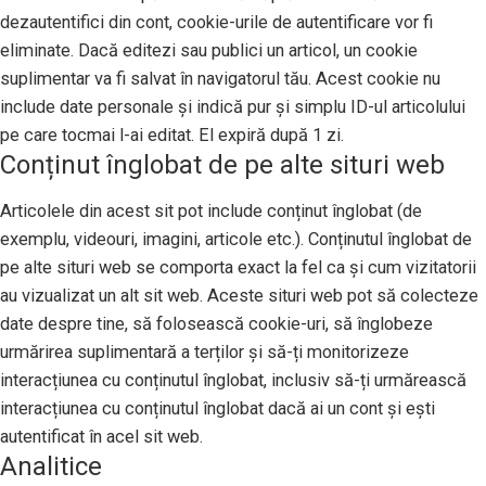
dezautentifici din cont, cookie-urile de autentificare vor fi
eliminate. Dacă editezi sau publici un articol, un cookie
suplimentar va fi salvat în navigatorul tău. Acest cookie nu
include date personale și indică pur și simplu ID-ul articolului
pe care tocmai l-ai editat. El expiră după 1 zi.
Conținut înglobat de pe alte situri web
Articolele din acest sit pot include conținut înglobat (de
exemplu, videouri, imagini, articole etc.). Conținutul înglobat de
pe alte situri web se comporta exact la fel ca și cum vizitatorii
au vizualizat un alt sit web. Aceste situri web pot să colecteze
date despre tine, să folosească cookie-uri, să înglobeze
urmărirea suplimentară a terților și să-ți monitorizeze
interacțiunea cu conținutul înglobat, inclusiv să-ți urmărească
interacțiunea cu conținutul înglobat dacă ai un cont și ești
autentificat în acel sit web.
Analitice