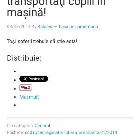
transportaţi copiii în
maşină!
03/09/2014
By
Bobses
Lasă un comentariu
Toşi soferii trebuie să ştie asta!
Distribuie:
Mai mult
Din categoria:
General
Etichete:
cod rutier
,
legislatie rutiera
,
ordonanta 21/2014