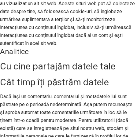
au vizualizat un alt sit web. Aceste situri web pot să colecteze
date despre tine, să folosească cookie-uri, să înglobeze
urmărirea suplimentară a terților și să-ți monitorizeze
interacțiunea cu conținutul înglobat, inclusiv să-ți urmărească
interacțiunea cu conținutul înglobat dacă ai un cont și ești
autentificat în acel sit web.
Analitice
Cu cine partajăm datele tale
Cât timp îți păstrăm datele
Dacă lași un comentariu, comentariul și metadatele lui sunt
păstrate pe o perioadă nedeterminată. Așa putem recunoaște
și aproba automat toate comentariile următoare în loc să le
ținem într-o coadă pentru moderare. Pentru utilizatorii (dacă
există) care se înregistrează pe situl nostru web, stocăm și
informațiile personale pe care le furnizează în profilul lor de