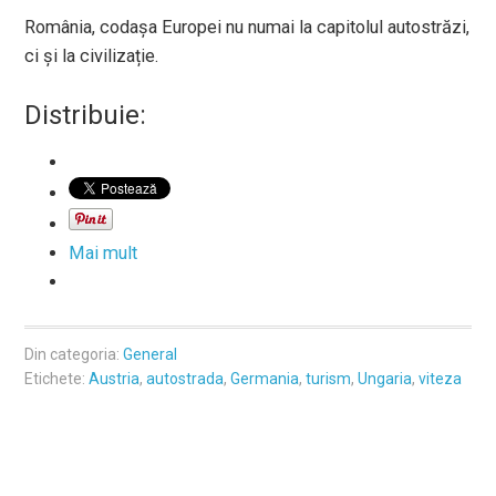
România, codașa Europei nu numai la capitolul autostrăzi,
ci și la civilizație.
Distribuie:
Mai mult
Din categoria:
General
Etichete:
Austria
,
autostrada
,
Germania
,
turism
,
Ungaria
,
viteza