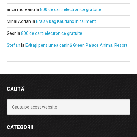
anca moreanu
la
800 de carti electronice gratuite
Mihai Adrian
la
Era să bag Kaufland în faliment
Geor
la
800 de carti electronice gratuite
Stefan
la
Evitați pensiunea canină Green Palace Animal Resort
CAUTĂ
CATEGORII