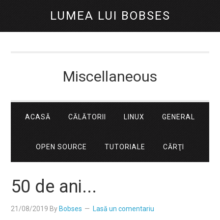
LUMEA LUI BOBSES
Miscellaneous
ACASĂ
CĂLĂTORII
LINUX
GENERAL
OPEN SOURCE
TUTORIALE
CĂRŢI
50 de ani...
21/08/2019
By
Bobses
Lasă un comentariu