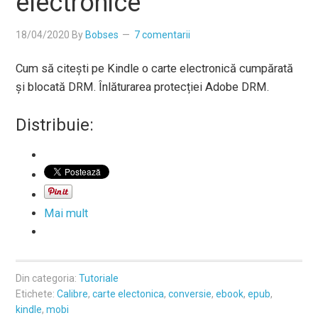
electronice
18/04/2020
By
Bobses
7 comentarii
Cum să citești pe Kindle o carte electronică cumpărată
și blocată DRM. Înlăturarea protecției Adobe DRM.
Distribuie:
Mai mult
Din categoria:
Tutoriale
Etichete:
Calibre
,
carte electonica
,
conversie
,
ebook
,
epub
,
kindle
,
mobi