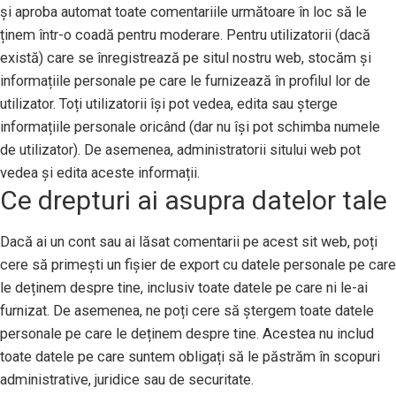
și aproba automat toate comentariile următoare în loc să le
ținem într-o coadă pentru moderare. Pentru utilizatorii (dacă
există) care se înregistrează pe situl nostru web, stocăm și
informațiile personale pe care le furnizează în profilul lor de
utilizator. Toți utilizatorii își pot vedea, edita sau șterge
informațiile personale oricând (dar nu își pot schimba numele
de utilizator). De asemenea, administratorii sitului web pot
vedea și edita aceste informații.
Ce drepturi ai asupra datelor tale
Dacă ai un cont sau ai lăsat comentarii pe acest sit web, poți
cere să primești un fișier de export cu datele personale pe care
le deținem despre tine, inclusiv toate datele pe care ni le-ai
furnizat. De asemenea, ne poți cere să ștergem toate datele
personale pe care le deținem despre tine. Acestea nu includ
toate datele pe care suntem obligați să le păstrăm în scopuri
administrative, juridice sau de securitate.