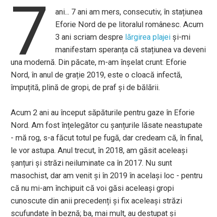
7
ani... 7 ani am mers, consecutiv, în stațiunea
Eforie Nord de pe litoralul românesc. Acum
3 ani scriam despre
lărgirea plajei
și-mi
manifestam speranța că stațiunea va deveni
una modernă. Din păcate, m-am înșelat crunt: Eforie
Nord, în anul de grație 2019, este o cloacă infectă,
împuțită, plină de gropi, de praf și de bălării.
Acum 2 ani au început săpăturile pentru gaze în Eforie
Nord. Am fost înțelegător cu șanțurile lăsate neastupate
- mă rog, s-a făcut totul pe fugă, dar credeam că, în final,
le vor astupa. Anul trecut, în 2018, am găsit aceleași
șanțuri și străzi neiluminate ca în 2017. Nu sunt
masochist, dar am venit și în 2019 în același loc - pentru
că nu mi-am închipuit că voi găsi aceleași gropi
cunoscute din anii precedenți și fix aceleași străzi
scufundate în beznă; ba, mai mult, au destupat și