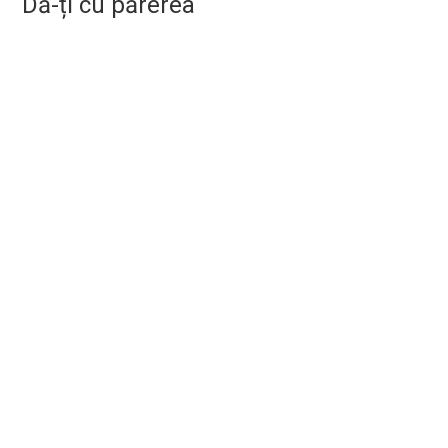
Dă-ți cu părerea