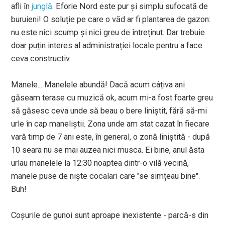
afli în
junglă
. Eforie Nord este pur și simplu sufocată de
buruieni! O soluție pe care o văd ar fi plantarea de gazon:
nu este nici scump și nici greu de întreținut. Dar trebuie
doar puțin interes al administrației locale pentru a face
ceva constructiv.
Manele... Manelele abundă! Dacă acum câțiva ani
găseam terase cu muzică ok, acum mi-a fost foarte greu
să găsesc ceva unde să beau o bere liniștit, fără să-mi
urle în cap maneliștii. Zona unde am stat cazat în fiecare
vară timp de 7 ani este, în general, o zonă liniștită - după
10 seara nu se mai auzea nici musca. Ei bine, anul ăsta
urlau manelele la 12:30 noaptea dintr-o vilă vecină,
manele puse de niște cocalari care "se simțeau bine".
Buh!
Coșurile de gunoi sunt aproape inexistente - parcă-s din