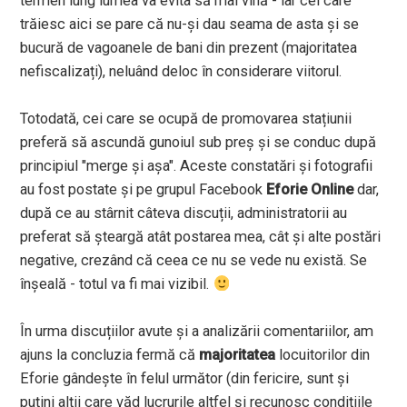
termen lung lumea va evita să mai vină - iar cei care
trăiesc aici se pare că nu-și dau seama de asta și se
bucură de vagoanele de bani din prezent (majoritatea
nefiscalizați), neluând deloc în considerare viitorul.
Totodată, cei care se ocupă de promovarea stațiunii
preferă să ascundă gunoiul sub preș și se conduc după
principiul "merge și așa". Aceste constatări și fotografii
au fost postate și pe grupul Facebook
Eforie Online
dar,
după ce au stârnit câteva discuții, administratorii au
preferat să șteargă atât postarea mea, cât și alte postări
negative, crezând că ceea ce nu se vede nu există. Se
înșeală - totul va fi mai vizibil.
În urma discuțiilor avute și a analizării comentariilor, am
ajuns la concluzia fermă că
majoritatea
locuitorilor din
Eforie gândește în felul următor (din fericire, sunt și
puțini alții care văd lucrurile altfel și recunosc condițiile