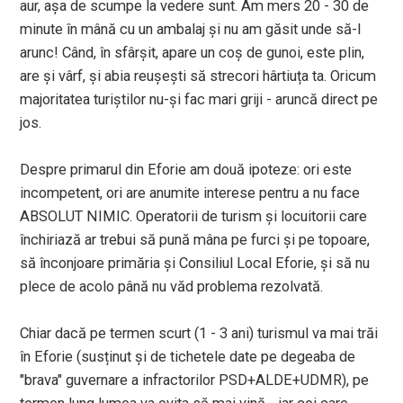
aur, așa de scumpe la vedere sunt. Am mers 20 - 30 de
minute în mână cu un ambalaj și nu am găsit unde să-l
arunc! Când, în sfârșit, apare un coș de gunoi, este plin,
are și vârf, și abia reușești să strecori hârtiuța ta. Oricum
majoritatea turiștilor nu-și fac mari griji - aruncă direct pe
jos.
Despre primarul din Eforie am două ipoteze: ori este
incompetent, ori are anumite interese pentru a nu face
ABSOLUT NIMIC. Operatorii de turism și locuitorii care
închiriază ar trebui să pună mâna pe furci și pe topoare,
să înconjoare primăria și Consiliul Local Eforie, și să nu
plece de acolo până nu văd problema rezolvată.
Chiar dacă pe termen scurt (1 - 3 ani) turismul va mai trăi
în Eforie (susținut și de tichetele date pe degeaba de
"brava" guvernare a infractorilor PSD+ALDE+UDMR), pe