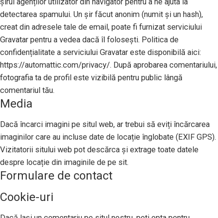
șirul agenților utilizator din navigator pentru a ne ajuta la
detectarea spamului. Un șir făcut anonim (numit și un hash),
creat din adresele tale de email, poate fi furnizat serviciului
Gravatar pentru a vedea dacă îl folosești. Politica de
confidențialitate a serviciului Gravatar este disponibilă aici:
https://automattic.com/privacy/. După aprobarea comentariului,
fotografia ta de profil este vizibilă pentru public lângă
comentariul tău.
Media
Dacă încarci imagini pe situl web, ar trebui să eviți încărcarea
imaginilor care au incluse date de locație înglobate (EXIF GPS).
Vizitatorii sitului web pot descărca și extrage toate datele
despre locație din imaginile de pe sit.
Formulare de contact
Cookie-uri
Dacă lași un comentariu pe situl nostru, poți opta pentru