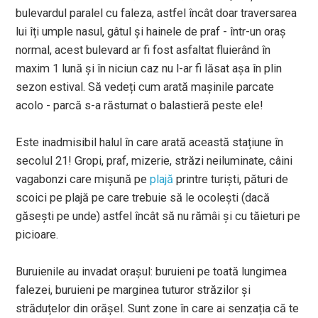
bulevardul paralel cu faleza, astfel încât doar traversarea
lui îți umple nasul, gâtul și hainele de praf - într-un oraș
normal, acest bulevard ar fi fost asfaltat fluierând în
maxim 1 lună și în niciun caz nu l-ar fi lăsat așa în plin
sezon estival. Să vedeți cum arată mașinile parcate
acolo - parcă s-a răsturnat o balastieră peste ele!
Este inadmisibil halul în care arată această stațiune în
secolul 21! Gropi, praf, mizerie, străzi neiluminate, câini
vagabonzi care mișună pe
plajă
printre turiști, pături de
scoici pe plajă pe care trebuie să le ocolești (dacă
găsești pe unde) astfel încât să nu rămâi și cu tăieturi pe
picioare.
Buruienile au invadat orașul: buruieni pe toată lungimea
falezei, buruieni pe marginea tuturor străzilor și
străduțelor din orășel. Sunt zone în care ai senzația că te