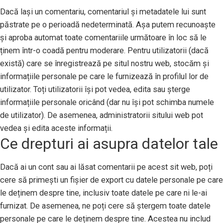
Dacă lași un comentariu, comentariul și metadatele lui sunt
păstrate pe o perioadă nedeterminată. Așa putem recunoaște
și aproba automat toate comentariile următoare în loc să le
ținem într-o coadă pentru moderare. Pentru utilizatorii (dacă
există) care se înregistrează pe situl nostru web, stocăm și
informațiile personale pe care le furnizează în profilul lor de
utilizator. Toți utilizatorii își pot vedea, edita sau șterge
informațiile personale oricând (dar nu își pot schimba numele
de utilizator). De asemenea, administratorii sitului web pot
vedea și edita aceste informații.
Ce drepturi ai asupra datelor tale
Dacă ai un cont sau ai lăsat comentarii pe acest sit web, poți
cere să primești un fișier de export cu datele personale pe care
le deținem despre tine, inclusiv toate datele pe care ni le-ai
furnizat. De asemenea, ne poți cere să ștergem toate datele
personale pe care le deținem despre tine. Acestea nu includ