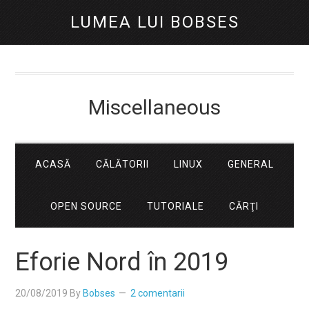
LUMEA LUI BOBSES
Miscellaneous
ACASĂ
CĂLĂTORII
LINUX
GENERAL
OPEN SOURCE
TUTORIALE
CĂRŢI
Eforie Nord în 2019
20/08/2019
By
Bobses
2 comentarii