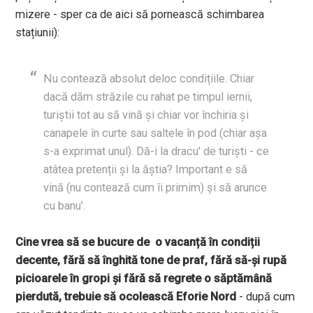
mizere - sper ca de aici să pornească schimbarea
stațiunii):
Nu contează absolut deloc condițiile. Chiar
dacă dăm străzile cu rahat pe timpul iernii,
turiștii tot au să vină și chiar vor închiria și
canapele în curte sau saltele în pod (chiar așa
s-a exprimat unul). Dă-i la dracu' de turiști - ce
atâtea pretenții și la ăștia? Important e să
vină (nu contează cum îi primim) și să arunce
cu banu'.
Cine vrea să se bucure de o vacanță în condiții
decente, fără să înghită tone de praf, fără să-și rupă
picioarele în gropi și fără să regrete o săptămână
pierdută, trebuie să ocolească Eforie Nord
- după cum