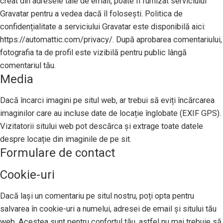
creat din adresele tale de email, poate fi furnizat serviciului
Gravatar pentru a vedea dacă îl folosești. Politica de
confidențialitate a serviciului Gravatar este disponibilă aici:
https://automattic.com/privacy/. După aprobarea comentariului,
fotografia ta de profil este vizibilă pentru public lângă
comentariul tău.
Media
Dacă încarci imagini pe situl web, ar trebui să eviți încărcarea
imaginilor care au incluse date de locație înglobate (EXIF GPS).
Vizitatorii sitului web pot descărca și extrage toate datele
despre locație din imaginile de pe sit.
Formulare de contact
Cookie-uri
Dacă lași un comentariu pe situl nostru, poți opta pentru
salvarea în cookie-uri a numelui, adresei de email și sitului tău
web. Acestea sunt pentru confortul tău, astfel nu mai trebuie să