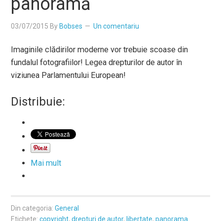
panoramă
03/07/2015
By
Bobses
Un comentariu
Imaginile clădirilor moderne vor trebuie scoase din
fundalul fotografiilor! Legea drepturilor de autor în
viziunea Parlamentului European!
Distribuie:
Mai mult
Din categoria:
General
Etichete:
copyright
,
drepturi de autor
,
libertate
,
panorama