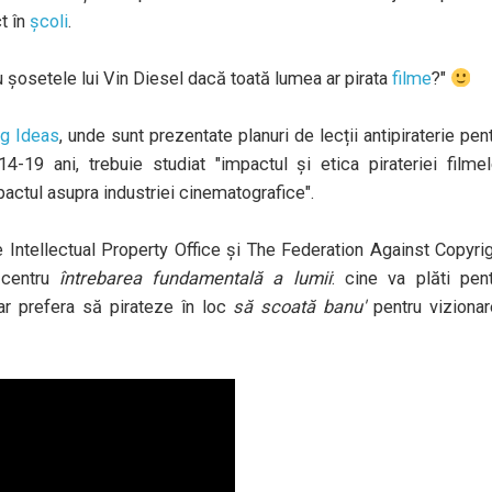
t în
școli
.
ru șosetele lui Vin Diesel dacă toată lumea ar pirata
filme
?"
ng Ideas
, unde sunt prezentate planuri de lecții antipiraterie pen
19 ani, trebuie studiat "impactul și etica pirateriei filmel
pactul asupra industriei cinematografice".
e Intellectual Property Office și The Federation Against Copyri
n centru
întrebarea fundamentală a lumii
: cine va plăti pen
ar prefera să pirateze în loc
să scoată banu'
pentru vizionar