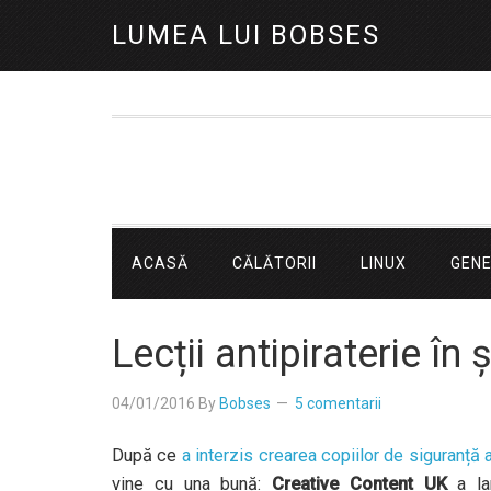
LUMEA LUI BOBSES
ACASĂ
CĂLĂTORII
LINUX
GEN
Lecții antipiraterie în 
04/01/2016
By
Bobses
5 comentarii
După ce
a interzis crearea copiilor de siguranță
vine cu una bună:
Creative Content UK
a lan