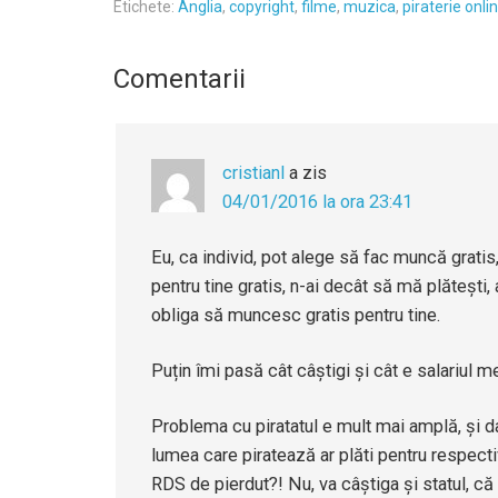
Etichete:
Anglia
,
copyright
,
filme
,
muzica
,
piraterie onli
Comentarii
cristianl
a zis
04/01/2016 la ora 23:41
Eu, ca individ, pot alege să fac muncă grati
pentru tine gratis, n-ai decât să mă plătești, 
obliga să muncesc gratis pentru tine.
Puțin îmi pasă cât câștigi și cât e salariul m
Problema cu piratatul e mult mai amplă, și d
lumea care piratează ar plăti pentru respecti
RDS de pierdut?! Nu, va câștiga și statul, că