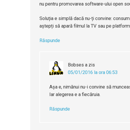
nu pentru promovarea software-ului open sou
Soluția e simplă dacă nu-ți convine: consumi 
aștepți să apară filmul la TV sau pe platfor
Răspunde
Bobses
a zis
05/01/2016 la ora 06:53
Așa e, nimănui nu-i convine să munceasc
Iar alegerea e a fiecăruia.
Răspunde