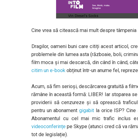
Cine vrea să citească mai mult despre tâmpenia
Dragilor, oameni buni care citiți acest articol, c
problemele din lumea asta (războaie, boli, crimina
film moca și mai descarcă, din când în când, câte
citim un e-book
obținut într-un anume fel, reprez
Acum, să fim serioși, descărcarea gratuită a filme
rămâne în această formă: LIBER! Iar stoparea se po
providerii să cenzureze și să oprească traficul 
pentru un abonament
gigabit
la orice ISP? Cine 
Abonamentul cu cel mai mic trafic inclus est
videoconferințe
pe Skype (atunci cred că va rămâne
tot de legislație).