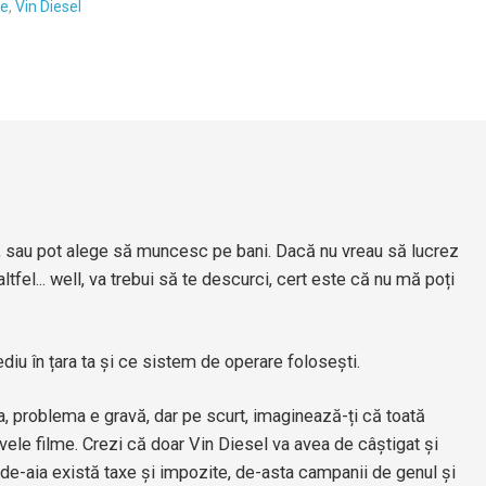
ne
,
Vin Diesel
s, sau pot alege să muncesc pe bani. Dacă nu vreau să lucrez
altfel... well, va trebui să te descurci, cert este că nu mă poți
ediu în țara ta și ce sistem de operare folosești.
a, problema e gravă, dar pe scurt, imaginează-ți că toată
vele filme. Crezi că doar Vin Diesel va avea de câștigat și
 de-aia există taxe și impozite, de-asta campanii de genul și