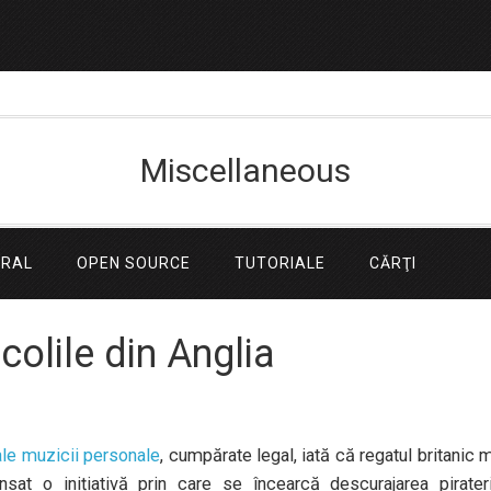
Miscellaneous
ERAL
OPEN SOURCE
TUTORIALE
CĂRŢI
școlile din Anglia
 ale muzicii personale
, cumpărate legal, iată că regatul britanic 
sat o inițiativă prin care se încearcă descurajarea pirateri