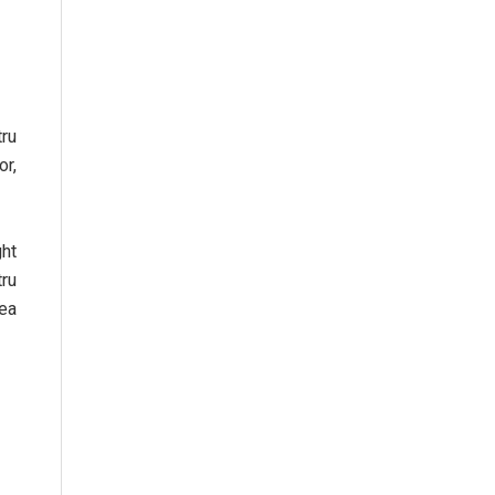
tru
or,
ght
tru
ea