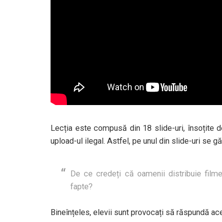
Lecția este compusă din 18 slide-uri, însoțite d
upload-ul ilegal. Astfel, pe unul din slide-uri se 
De ce credeți că oamenii distribuie filme
fapte?
Bineînțeles, elevii sunt provocați să răspundă ace