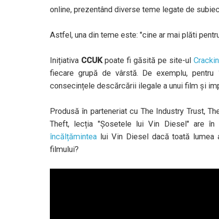
online, prezentând diverse teme legate de subiec
Astfel, una din teme este: "cine ar mai plăti pent
Inițiativa
CCUK
poate fi găsită pe site-ul
Cracki
fiecare grupă de vârstă. De exemplu, pentru 14-
consecințele descărcării ilegale a unui film și im
Produsă în parteneriat cu The Industry Trust, Th
Theft, lecția "Șosetele lui Vin Diesel" are î
încălțămintea
lui Vin Diesel dacă toată lumea 
filmului?