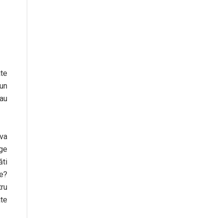
ate
 un
sau
 va
ige
ăti
e?
ru
ate