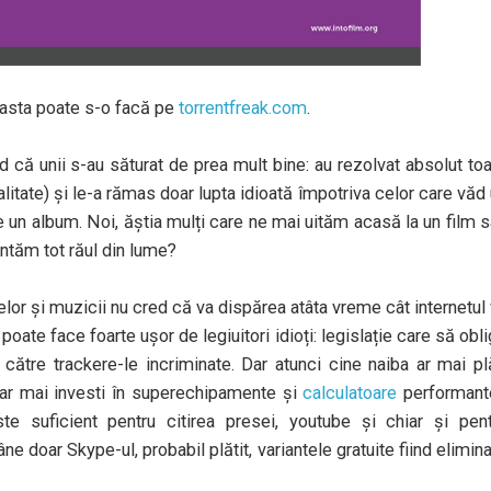
 asta poate s-o facă pe
torrentfreak.com
.
red că unii s-au săturat de prea mult bine: au rezolvat absolut to
litate) și le-a rămas doar lupta idioată împotriva celor care văd
 un album. Noi, ăștia mulți care ne mai uităm acasă la un film 
entăm tot răul din lume?
lor și muzicii nu cred că va dispărea atâta vreme cât internetul
ate face foarte ușor de legiuitori idioți: legislație care să obl
către trackere-le incriminate. Dar atunci cine naiba ar mai pl
ar mai investi în superechipamente și
calculatoare
performant
e suficient pentru citirea presei, youtube și chiar și pent
 doar Skype-ul, probabil plătit, variantele gratuite fiind elimin