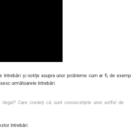
e întrebări și notițe asupra unor probleme cum ar fi, de exemp
găsesc următoarele întrebări:
 ilegal? Care credeți că sunt consecințele unor astfel de
stor întrebări.