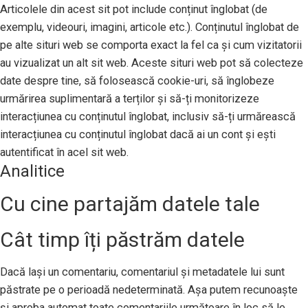
Articolele din acest sit pot include conținut înglobat (de
exemplu, videouri, imagini, articole etc.). Conținutul înglobat de
pe alte situri web se comporta exact la fel ca și cum vizitatorii
au vizualizat un alt sit web. Aceste situri web pot să colecteze
date despre tine, să folosească cookie-uri, să înglobeze
urmărirea suplimentară a terților și să-ți monitorizeze
interacțiunea cu conținutul înglobat, inclusiv să-ți urmărească
interacțiunea cu conținutul înglobat dacă ai un cont și ești
autentificat în acel sit web.
Analitice
Cu cine partajăm datele tale
Cât timp îți păstrăm datele
Dacă lași un comentariu, comentariul și metadatele lui sunt
păstrate pe o perioadă nedeterminată. Așa putem recunoaște
și aproba automat toate comentariile următoare în loc să le