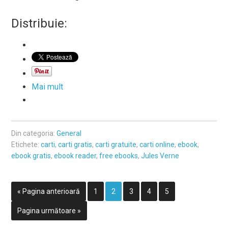
Distribuie:
Mai mult
Din categoria:
General
Etichete:
carti
,
carti gratis
,
carti gratuite
,
carti online
,
ebook
,
ebook gratis
,
ebook reader
,
free ebooks
,
Jules Verne
« Pagina anterioară
1
2
3
4
5
Pagina următoare »