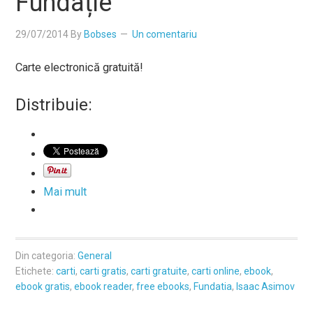
Fundație
29/07/2014
By
Bobses
Un comentariu
Carte electronică gratuită!
Distribuie:
Mai mult
Din categoria:
General
Etichete:
carti
,
carti gratis
,
carti gratuite
,
carti online
,
ebook
,
ebook gratis
,
ebook reader
,
free ebooks
,
Fundatia
,
Isaac Asimov