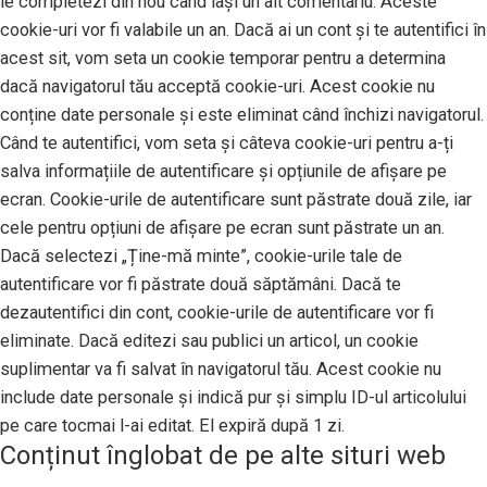
le completezi din nou când lași un alt comentariu. Aceste
cookie-uri vor fi valabile un an. Dacă ai un cont și te autentifici în
acest sit, vom seta un cookie temporar pentru a determina
dacă navigatorul tău acceptă cookie-uri. Acest cookie nu
conține date personale și este eliminat când închizi navigatorul.
Când te autentifici, vom seta și câteva cookie-uri pentru a-ți
salva informațiile de autentificare și opțiunile de afișare pe
ecran. Cookie-urile de autentificare sunt păstrate două zile, iar
cele pentru opțiuni de afișare pe ecran sunt păstrate un an.
Dacă selectezi „Ține-mă minte”, cookie-urile tale de
autentificare vor fi păstrate două săptămâni. Dacă te
dezautentifici din cont, cookie-urile de autentificare vor fi
eliminate. Dacă editezi sau publici un articol, un cookie
suplimentar va fi salvat în navigatorul tău. Acest cookie nu
include date personale și indică pur și simplu ID-ul articolului
pe care tocmai l-ai editat. El expiră după 1 zi.
Conținut înglobat de pe alte situri web