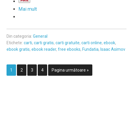
Mai mult
Din categoria:
General
Etichete:
carti
,
carti gratis
,
carti gratuite
,
carti online
,
ebook
,
ebook gratis
,
ebook reader
,
free ebooks
,
Fundatia
,
Isaac Asimov
1
2
3
4
Pagina următoare »