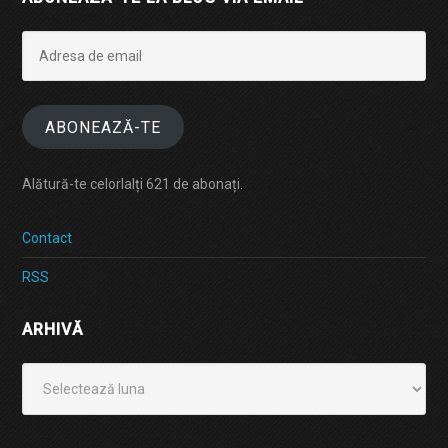
Adresa
de
email
ABONEAZĂ-TE
Alătură-te celorlalți 621 de abonați.
Contact
RSS
ARHIVĂ
Arhivă