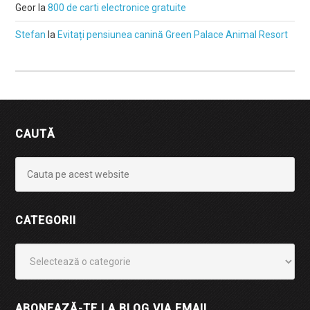
Geor
la
800 de carti electronice gratuite
Stefan
la
Evitați pensiunea canină Green Palace Animal Resort
CAUTĂ
CATEGORII
Categorii
ABONEAZĂ-TE LA BLOG VIA EMAIL