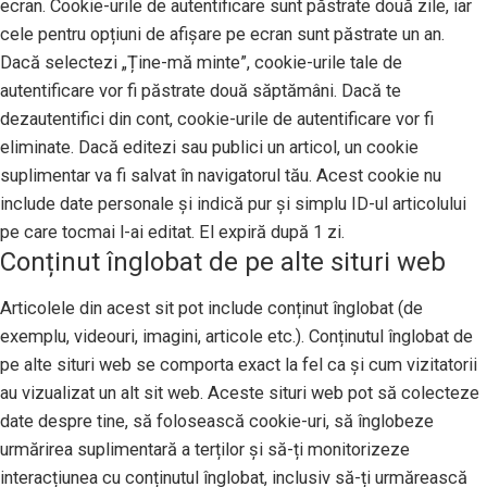
ecran. Cookie-urile de autentificare sunt păstrate două zile, iar
cele pentru opțiuni de afișare pe ecran sunt păstrate un an.
Dacă selectezi „Ține-mă minte”, cookie-urile tale de
autentificare vor fi păstrate două săptămâni. Dacă te
dezautentifici din cont, cookie-urile de autentificare vor fi
eliminate. Dacă editezi sau publici un articol, un cookie
suplimentar va fi salvat în navigatorul tău. Acest cookie nu
include date personale și indică pur și simplu ID-ul articolului
pe care tocmai l-ai editat. El expiră după 1 zi.
Conținut înglobat de pe alte situri web
Articolele din acest sit pot include conținut înglobat (de
exemplu, videouri, imagini, articole etc.). Conținutul înglobat de
pe alte situri web se comporta exact la fel ca și cum vizitatorii
au vizualizat un alt sit web. Aceste situri web pot să colecteze
date despre tine, să folosească cookie-uri, să înglobeze
urmărirea suplimentară a terților și să-ți monitorizeze
interacțiunea cu conținutul înglobat, inclusiv să-ți urmărească