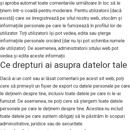
și aproba automat toate comentariile următoare în loc să le
ținem într-o coadă pentru moderare. Pentru utilizatorii (dacă
există) care se înregistrează pe situl nostru web, stocăm și
informațiile personale pe care le furnizează în profilul lor de
utilizator. Toți utilizatorii își pot vedea, edita sau șterge
informațiile personale oricând (dar nu își pot schimba numele
de utilizator). De asemenea, administratorii sitului web pot
vedea și edita aceste informații.
Ce drepturi ai asupra datelor tale
Dacă ai un cont sau ai lăsat comentarii pe acest sit web, poți
cere să primești un fișier de export cu datele personale pe care
le deținem despre tine, inclusiv toate datele pe care ni le-ai
furnizat. De asemenea, ne poți cere să ștergem toate datele
personale pe care le deținem despre tine. Acestea nu includ
toate datele pe care suntem obligați să le păstrăm în scopuri
administrative, juridice sau de securitate.