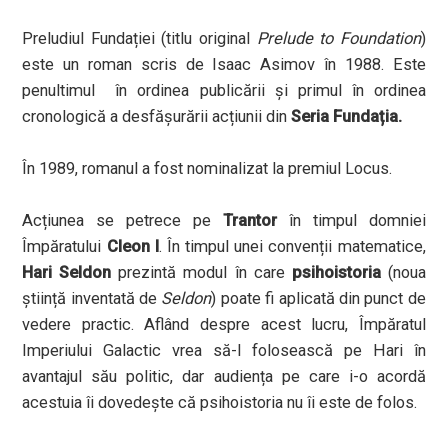
Preludiul Fundației (titlu original
Prelude to Foundation
)
este un roman scris de Isaac Asimov în 1988. Este
penultimul în ordinea publicării și primul în ordinea
cronologică a desfășurării acțiunii din
Seria Fundația.
În 1989, romanul a fost nominalizat la premiul Locus.
Acțiunea se petrece pe
Trantor
în timpul domniei
Împăratului
Cleon I
. În timpul unei convenții matematice,
Hari Seldon
prezintă modul în care
psihoistoria
(noua
știință inventată de
Seldon
) poate fi aplicată din punct de
vedere practic. Aflând despre acest lucru, Împăratul
Imperiului Galactic vrea să-l folosească pe Hari în
avantajul său politic, dar audiența pe care i-o acordă
acestuia îi dovedește că psihoistoria nu îi este de folos.