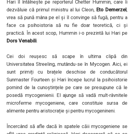
Hari îl întâlnește pe reporterul Chetter Hummin, care îi
dezvăluie că primul ministru al lui Cleon,
Eto Demerzel
,
vrea să pună mâna pe el și îl convinge să fugă, pentru a
face ca psihoistoria să nu fie doar teoretică, ci și
practică. În acest scop, Hummin i-o prezintă lui Hari pe
Dors Venabili
.
Cei doi reușesc să scape în ultima clipă din
Universitatea Streeling, mutându-se în Mycogen. Aici, ei
sunt primiți cu brațele deschise de conducătorul
Sunmaster Fourteen și Hari începe lucrul la psihoistorie
pornind de la cunoștințele pe care se presupune că le
posedă mycogenienii. El ajunge să vadă mult-râvnitele
microferme mycogeniene, care constituie sursa de
alimente pentru aristocrație și pentru mycogenineni.
Încercând să afle dacă în spatele căii mycogeniene se