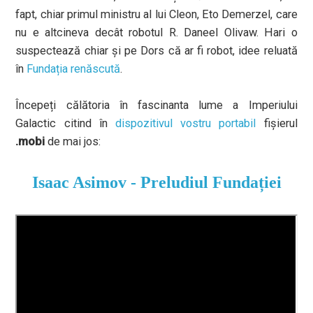
fapt, chiar primul ministru al lui Cleon, Eto Demerzel, care
nu e altcineva decât robotul R. Daneel Olivaw. Hari o
suspectează chiar și pe Dors că ar fi robot, idee reluată
în
Fundația renăscută
.
Începeți călătoria în fascinanta lume a Imperiului
Galactic citind în
dispozitivul vostru portabil
fișierul
.mobi
de mai jos:
Isaac Asimov - Preludiul Fundației