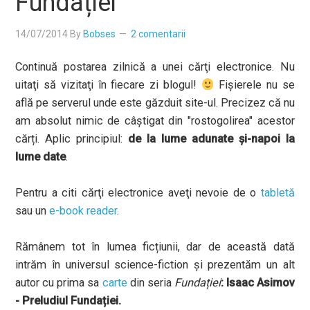
Fundației
14/07/2014
By
Bobses
2 comentarii
Continuă postarea zilnică a unei cărţi electronice. Nu
uitaţi să vizitaţi în fiecare zi blogul!
Fișierele nu se
află pe serverul unde este găzduit site-ul. Precizez că nu
am absolut nimic de câștigat din "rostogolirea" acestor
cărți. Aplic principiul:
de la lume adunate și-napoi la
lume date
.
Pentru a citi cărţi electronice aveţi nevoie de o
tabletă
sau un
e-book reader
.
Rămânem tot în lumea ficțiunii, dar de această dată
intrăm în universul science-fiction și prezentăm un alt
autor cu prima sa
carte
din seria
Fundației
: Isaac Asimov
- Preludiul Fundației.