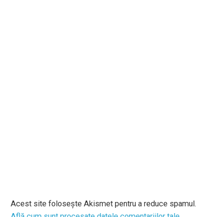
Acest site folosește Akismet pentru a reduce spamul.
Află cum sunt procesate datele comentariilor tale
.