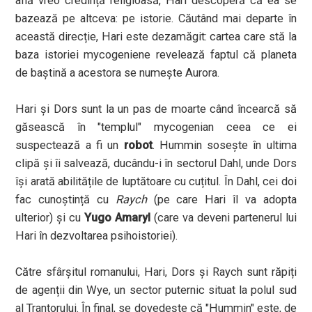
află vreo credință religioasă, Hari descoperă că ea se
bazează pe altceva: pe istorie. Căutând mai departe în
această direcție, Hari este dezamăgit: cartea care stă la
baza istoriei mycogeniene revelează faptul că planeta
de baștină a acestora se numește Aurora.
Hari și Dors sunt la un pas de moarte când încearcă să
găsească în "templul" mycogenian ceea ce ei
suspectează a fi un
robot
. Hummin sosește în ultima
clipă și îi salvează, ducându-i în sectorul Dahl, unde Dors
își arată abilitățile de luptătoare cu cuțitul. În Dahl, cei doi
fac cunoștință cu
Raych
(pe care Hari îl va adopta
ulterior) și cu
Yugo Amaryl
(care va deveni partenerul lui
Hari în dezvoltarea psihoistoriei).
Către sfârșitul romanului, Hari, Dors și Raych sunt răpiți
de agenții din Wye, un sector puternic situat la polul sud
al Trantorului. În final, se dovedește că "Hummin" este, de