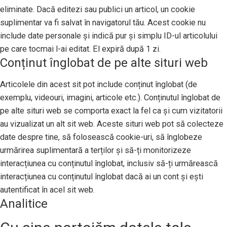
eliminate. Dacă editezi sau publici un articol, un cookie
suplimentar va fi salvat în navigatorul tău. Acest cookie nu
include date personale și indică pur și simplu ID-ul articolului
pe care tocmai l-ai editat. El expiră după 1 zi.
Conținut înglobat de pe alte situri web
Articolele din acest sit pot include conținut înglobat (de
exemplu, videouri, imagini, articole etc.). Conținutul înglobat de
pe alte situri web se comporta exact la fel ca și cum vizitatorii
au vizualizat un alt sit web. Aceste situri web pot să colecteze
date despre tine, să folosească cookie-uri, să înglobeze
urmărirea suplimentară a terților și să-ți monitorizeze
interacțiunea cu conținutul înglobat, inclusiv să-ți urmărească
interacțiunea cu conținutul înglobat dacă ai un cont și ești
autentificat în acel sit web.
Analitice