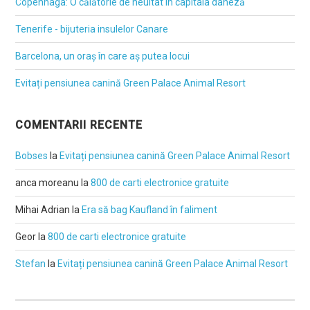
Copenhaga: O călătorie de neuitat în capitala daneză
Tenerife - bijuteria insulelor Canare
Barcelona, un oraș în care aș putea locui
Evitați pensiunea canină Green Palace Animal Resort
COMENTARII RECENTE
Bobses
la
Evitați pensiunea canină Green Palace Animal Resort
anca moreanu
la
800 de carti electronice gratuite
Mihai Adrian
la
Era să bag Kaufland în faliment
Geor
la
800 de carti electronice gratuite
Stefan
la
Evitați pensiunea canină Green Palace Animal Resort