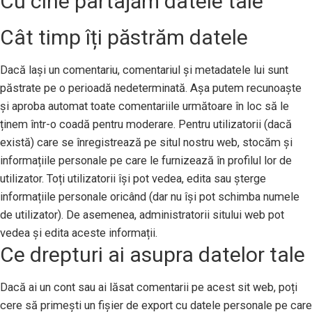
Cu cine partajăm datele tale
Cât timp îți păstrăm datele
Dacă lași un comentariu, comentariul și metadatele lui sunt
păstrate pe o perioadă nedeterminată. Așa putem recunoaște
și aproba automat toate comentariile următoare în loc să le
ținem într-o coadă pentru moderare. Pentru utilizatorii (dacă
există) care se înregistrează pe situl nostru web, stocăm și
informațiile personale pe care le furnizează în profilul lor de
utilizator. Toți utilizatorii își pot vedea, edita sau șterge
informațiile personale oricând (dar nu își pot schimba numele
de utilizator). De asemenea, administratorii sitului web pot
vedea și edita aceste informații.
Ce drepturi ai asupra datelor tale
Dacă ai un cont sau ai lăsat comentarii pe acest sit web, poți
cere să primești un fișier de export cu datele personale pe care