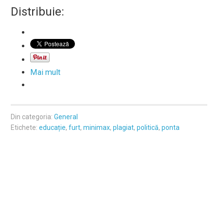
Distribuie:
Mai mult
Din categoria:
General
Etichete:
educație
,
furt
,
minimax
,
plagiat
,
politică
,
ponta