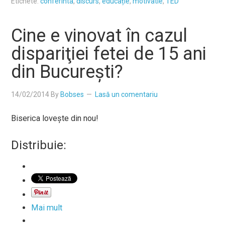
Etichete:
conferinta
,
discurs
,
educație
,
motivatie
,
TED
Cine e vinovat în cazul
dispariţiei fetei de 15 ani
din Bucureşti?
14/02/2014
By
Bobses
Lasă un comentariu
Biserica loveşte din nou!
Distribuie:
Mai mult