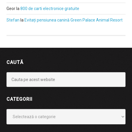
Geor
la
800 de carti electronice gratuite
Stefan
la
Evitați pensiunea canină Green Palace Animal Resort
CAUTĂ
CATEGORII
Categorii