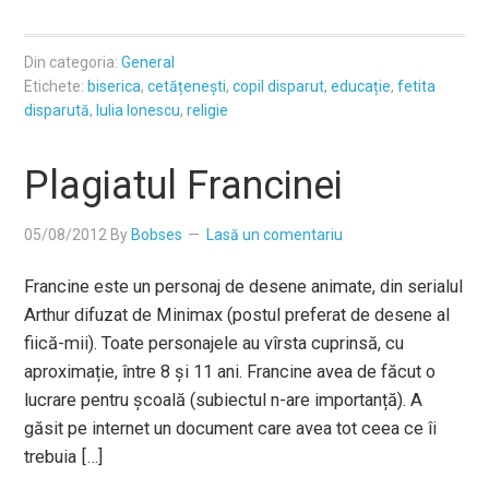
Din categoria:
General
Etichete:
biserica
,
cetățenești
,
copil disparut
,
educație
,
fetita
disparută
,
Iulia Ionescu
,
religie
Plagiatul Francinei
05/08/2012
By
Bobses
Lasă un comentariu
Francine este un personaj de desene animate, din serialul
Arthur difuzat de Minimax (postul preferat de desene al
fiică-mii). Toate personajele au vîrsta cuprinsă, cu
aproximație, între 8 și 11 ani. Francine avea de făcut o
lucrare pentru școală (subiectul n-are importanță). A
găsit pe internet un document care avea tot ceea ce îi
trebuia […]