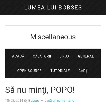
LUMEA LUI BOBSES
Miscellaneous
ACASĂ
CĂLĂTORII
LINUX
GENERAL
OPEN SOURCE
TUTORIALE
CĂRŢI
Să nu minţi, POPO!
18/02/2014
By
Bobses
Lasă un comentariu