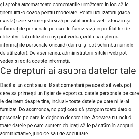
și aproba automat toate comentariile următoare în loc să le
ținem într-o coadă pentru moderare. Pentru utilizatorii (dacă
există) care se înregistrează pe situl nostru web, stocăm și
informațiile personale pe care le furnizează în profilul lor de
utilizator. Toți utilizatorii își pot vedea, edita sau șterge
informațiile personale oricând (dar nu își pot schimba numele
de utilizator). De asemenea, administratorii sitului web pot
vedea și edita aceste informații.
Ce drepturi ai asupra datelor tale
Dacă ai un cont sau ai lăsat comentarii pe acest sit web, poți
cere să primești un fișier de export cu datele personale pe care
le deținem despre tine, inclusiv toate datele pe care ni le-ai
furnizat. De asemenea, ne poți cere să ștergem toate datele
personale pe care le deținem despre tine. Acestea nu includ
toate datele pe care suntem obligați să le păstrăm în scopuri
administrative, juridice sau de securitate.