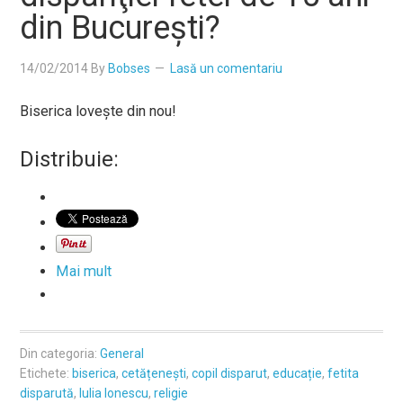
din Bucureşti?
14/02/2014
By
Bobses
Lasă un comentariu
Biserica loveşte din nou!
Distribuie:
Mai mult
Din categoria:
General
Etichete:
biserica
,
cetățenești
,
copil disparut
,
educație
,
fetita
disparută
,
Iulia Ionescu
,
religie