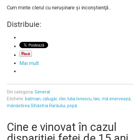
Cum minte clerul cu neruşinare şi inconştienţă...
Distribuie:
Mai mult
Din categoria:
General
Etichete:
batman
,
călugăr
,
cler
,
Iulia Ionescu
,
laic
,
mă enervează
,
mănăstirea Sihăstria Rarăului
,
popă
Cine e vinovat în cazul
dispariţiei fetei de 15 ani