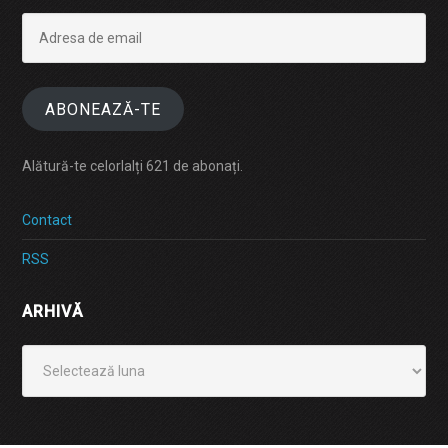
Adresa
de
email
ABONEAZĂ-TE
Alătură-te celorlalți 621 de abonați.
Contact
RSS
ARHIVĂ
Arhivă