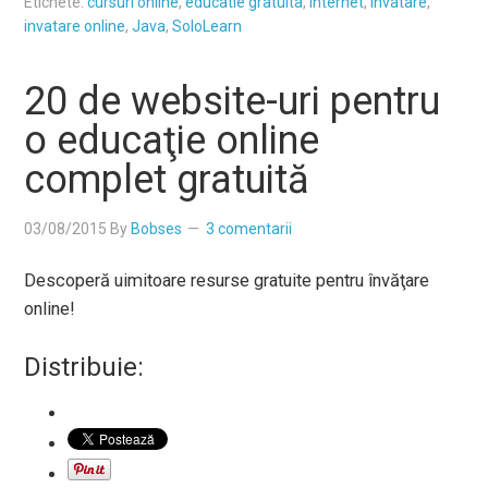
Etichete:
cursuri online
,
educatie gratuita
,
internet
,
invatare
,
invatare online
,
Java
,
SoloLearn
20 de website-uri pentru
o educaţie online
complet gratuită
03/08/2015
By
Bobses
3 comentarii
Descoperă uimitoare resurse gratuite pentru învăţare
online!
Distribuie: