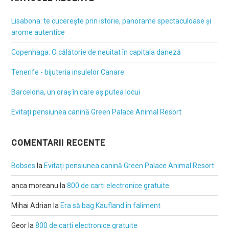
Lisabona: te cucerește prin istorie, panorame spectaculoase și
arome autentice
Copenhaga: O călătorie de neuitat în capitala daneză
Tenerife - bijuteria insulelor Canare
Barcelona, un oraș în care aș putea locui
Evitați pensiunea canină Green Palace Animal Resort
COMENTARII RECENTE
Bobses
la
Evitați pensiunea canină Green Palace Animal Resort
anca moreanu
la
800 de carti electronice gratuite
Mihai Adrian
la
Era să bag Kaufland în faliment
Geor
la
800 de carti electronice gratuite