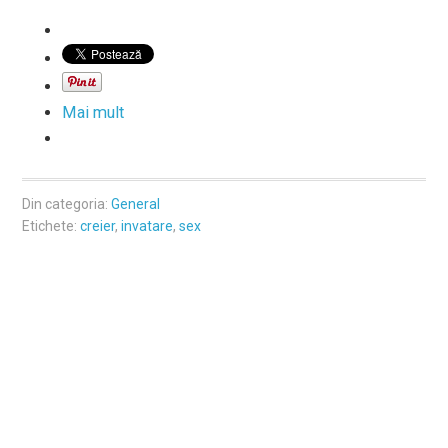
Mai mult
Din categoria:
General
Etichete:
creier
,
invatare
,
sex