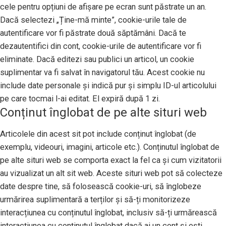
cele pentru opțiuni de afișare pe ecran sunt păstrate un an.
Dacă selectezi „Ține-mă minte”, cookie-urile tale de
autentificare vor fi păstrate două săptămâni. Dacă te
dezautentifici din cont, cookie-urile de autentificare vor fi
eliminate. Dacă editezi sau publici un articol, un cookie
suplimentar va fi salvat în navigatorul tău. Acest cookie nu
include date personale și indică pur și simplu ID-ul articolului
pe care tocmai l-ai editat. El expiră după 1 zi.
Conținut înglobat de pe alte situri web
Articolele din acest sit pot include conținut înglobat (de
exemplu, videouri, imagini, articole etc.). Conținutul înglobat de
pe alte situri web se comporta exact la fel ca și cum vizitatorii
au vizualizat un alt sit web. Aceste situri web pot să colecteze
date despre tine, să folosească cookie-uri, să înglobeze
urmărirea suplimentară a terților și să-ți monitorizeze
interacțiunea cu conținutul înglobat, inclusiv să-ți urmărească
interacțiunea cu conținutul înglobat dacă ai un cont și ești