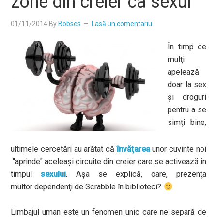
zone din creier ca sexul
01/11/2014
By
Bobses
Lasă un comentariu
În timp ce
mulţi
apelează
doar la sex
şi droguri
pentru a se
simţi bine,
ultimele cercetări au arătat că
învăţarea
unor cuvinte noi
"aprinde" aceleaşi circuite din creier care se activează în
timpul
sexului
. Aşa se explică, oare, prezenţa
multor dependenţi de Scrabble în biblioteci?
Limbajul uman este un fenomen unic care ne separă de