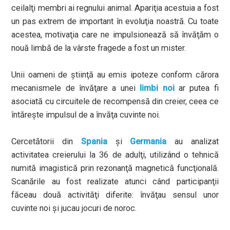
ceilalţi membri ai regnului animal. Apariţia acestuia a fost
un pas extrem de important în evoluţia noastră. Cu toate
acestea, motivaţia care ne impulsionează să învăţăm o
nouă limbă de la vârste fragede a fost un mister.
Unii oameni de ştiinţă au emis ipoteze conform cărora
mecanismele de învăţare a unei
limbi noi
ar putea fi
asociată cu circuitele de recompensă din creier, ceea ce
întăreşte impulsul de a învăţa cuvinte noi.
Cercetătorii din
Spania
şi
Germania
au analizat
activitatea creierului la 36 de adulţi, utilizând o tehnică
numită imagistică prin rezonanţă magnetică funcţională.
Scanările au fost realizate atunci când participanţii
făceau două activităţi diferite: învăţau sensul unor
cuvinte noi şi jucau jocuri de noroc.