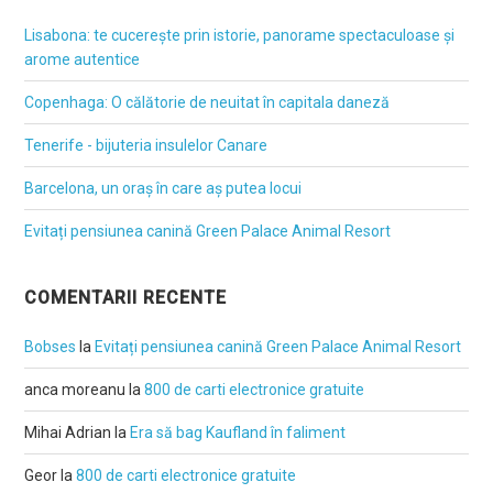
Lisabona: te cucerește prin istorie, panorame spectaculoase și
arome autentice
Copenhaga: O călătorie de neuitat în capitala daneză
Tenerife - bijuteria insulelor Canare
Barcelona, un oraș în care aș putea locui
Evitați pensiunea canină Green Palace Animal Resort
COMENTARII RECENTE
Bobses
la
Evitați pensiunea canină Green Palace Animal Resort
anca moreanu
la
800 de carti electronice gratuite
Mihai Adrian
la
Era să bag Kaufland în faliment
Geor
la
800 de carti electronice gratuite