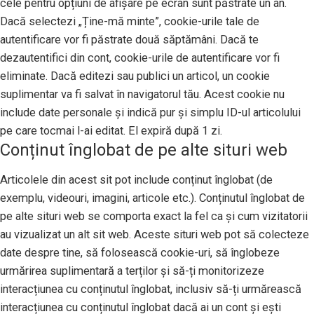
cele pentru opțiuni de afișare pe ecran sunt păstrate un an.
Dacă selectezi „Ține-mă minte”, cookie-urile tale de
autentificare vor fi păstrate două săptămâni. Dacă te
dezautentifici din cont, cookie-urile de autentificare vor fi
eliminate. Dacă editezi sau publici un articol, un cookie
suplimentar va fi salvat în navigatorul tău. Acest cookie nu
include date personale și indică pur și simplu ID-ul articolului
pe care tocmai l-ai editat. El expiră după 1 zi.
Conținut înglobat de pe alte situri web
Articolele din acest sit pot include conținut înglobat (de
exemplu, videouri, imagini, articole etc.). Conținutul înglobat de
pe alte situri web se comporta exact la fel ca și cum vizitatorii
au vizualizat un alt sit web. Aceste situri web pot să colecteze
date despre tine, să folosească cookie-uri, să înglobeze
urmărirea suplimentară a terților și să-ți monitorizeze
interacțiunea cu conținutul înglobat, inclusiv să-ți urmărească
interacțiunea cu conținutul înglobat dacă ai un cont și ești