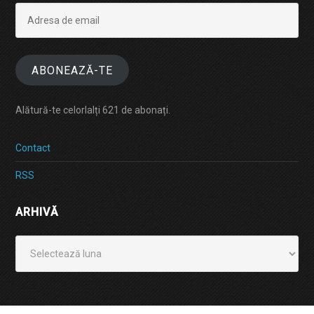
Adresa
de
email
ABONEAZĂ-TE
Alătură-te celorlalți 621 de abonați.
Contact
RSS
ARHIVĂ
Arhivă