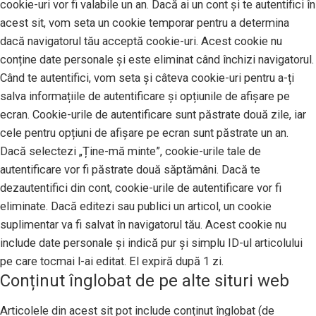
cookie-uri vor fi valabile un an. Dacă ai un cont și te autentifici în
acest sit, vom seta un cookie temporar pentru a determina
dacă navigatorul tău acceptă cookie-uri. Acest cookie nu
conține date personale și este eliminat când închizi navigatorul.
Când te autentifici, vom seta și câteva cookie-uri pentru a-ți
salva informațiile de autentificare și opțiunile de afișare pe
ecran. Cookie-urile de autentificare sunt păstrate două zile, iar
cele pentru opțiuni de afișare pe ecran sunt păstrate un an.
Dacă selectezi „Ține-mă minte”, cookie-urile tale de
autentificare vor fi păstrate două săptămâni. Dacă te
dezautentifici din cont, cookie-urile de autentificare vor fi
eliminate. Dacă editezi sau publici un articol, un cookie
suplimentar va fi salvat în navigatorul tău. Acest cookie nu
include date personale și indică pur și simplu ID-ul articolului
pe care tocmai l-ai editat. El expiră după 1 zi.
Conținut înglobat de pe alte situri web
Articolele din acest sit pot include conținut înglobat (de