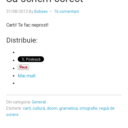
31/08/2012
By
Bobses
16 comentarii
Carti! Te fac neprost!
Distribuie:
Mai mult
Din categoria:
General
Etichete:
carti
,
cultură
,
doom
,
gramatica
,
ortografie
,
reguli de
scriere