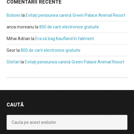
COMENTARII RECENTE
Bobses
la
Evitați pensiunea canină Green Palace Animal Resort
anca moreanu
la
800 de carti electronice gratuite
Mihai Adrian
la
Era să bag Kaufland în faliment
Geor
la
800 de carti electronice gratuite
Stefan
la
Evitați pensiunea canină Green Palace Animal Resort
CAUTĂ