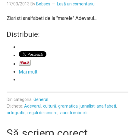
17/03/2013
By
Bobses
Lasă un comentariu
Ziaristi analfabeti de la "marele" Adevarul...
Distribuie:
Mai mult
Din categoria:
General
Etichete:
Adevarul
,
cultură
,
gramatica
,
jurnalisti analfabeti
,
ortografie
,
reguli de scriere
,
ziaristi imbecili
Să scriem corect