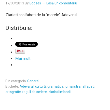
17/03/2013
By
Bobses
Lasă un comentariu
Ziaristi analfabeti de la "marele" Adevarul...
Distribuie:
Mai mult
Din categoria:
General
Etichete:
Adevarul
,
cultură
,
gramatica
,
jurnalisti analfabeti
,
ortografie
,
reguli de scriere
,
ziaristi imbecili