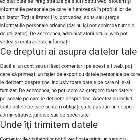
există) care se înregistrează pe situl nostru web, stocăm și
informațiile personale pe care le furnizează în profilul lor de
utilizator. Toți utilizatorii își pot vedea, edita sau șterge
informațiile personale oricând (dar nu își pot schimba numele
de utilizator). De asemenea, administratorii sitului web pot
vedea și edita aceste informații.
Ce drepturi ai asupra datelor tale
Dacă ai un cont sau ai lăsat comentarii pe acest sit web, poți
cere să primești un fișier de export cu datele personale pe care
le deținem despre tine, inclusiv toate datele pe care ni le-ai
furnizat. De asemenea, ne poți cere să ștergem toate datele
personale pe care le deținem despre tine. Acestea nu includ
toate datele pe care suntem obligați să le păstrăm în scopuri
administrative, juridice sau de securitate.
Unde îți trimitem datele
Comentariile vizitatorilor pot fi verificate printr-un serviciu