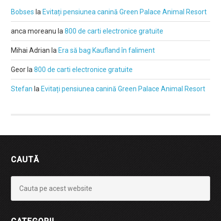
Bobses
la
Evitați pensiunea canină Green Palace Animal Resort
anca moreanu
la
800 de carti electronice gratuite
Mihai Adrian
la
Era să bag Kaufland în faliment
Geor
la
800 de carti electronice gratuite
Stefan
la
Evitați pensiunea canină Green Palace Animal Resort
CAUTĂ