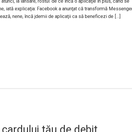
tunci, la lansare, rostul: de ce încă o aplicaţie în plus, când se
ne, iată explicaţia: Facebook a anunţat că transformă Messenge
alează, nene, încă jdemii de aplicaţii ca să beneficezi de […]
cardului tău de debit