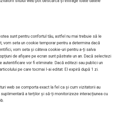
izitatorii sitului web pot descărca și extrage toate datele
stea sunt pentru confortul tău, astfel nu mai trebuie să le
t sit, vom seta un cookie temporar pentru a determina dacă
tifici, vom seta și câteva cookie-uri pentru a-ți salva
u opțiuni de afișare pe ecran sunt păstrate un an. Dacă selectezi
 autentificare vor fi eliminate. Dacă editezi sau publici un
rticolului pe care tocmai l-ai editat. El expiră după 1 zi.
situri web se comporta exact la fel ca și cum vizitatorii au
suplimentară a terților și să-ți monitorizeze interacțiunea cu
eb.