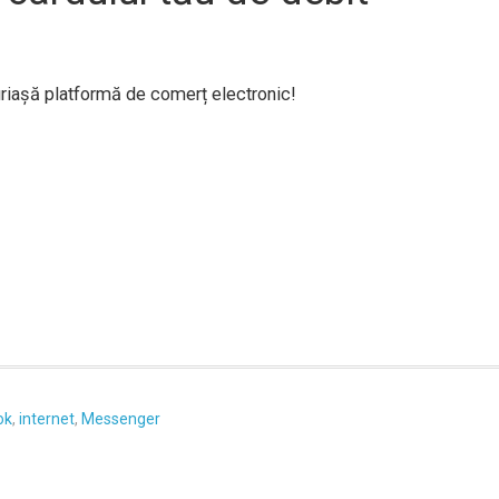
riașă platformă de comerț electronic!
ok
,
internet
,
Messenger