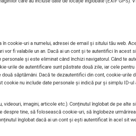
imaginilor care au incluse date de locație înglobate (EXIF GPS). V
 în cookie-uri a numelui, adresei de email și sitului tău web. Ace
 vor fi valabile un an. Dacă ai un cont și te autentifici în aces
personale și este eliminat când închizi navigatorul. Când te auten
okie-urile de autentificare sunt păstrate două zile, iar cele pentr
e două săptămâni. Dacă te dezautentifici din cont, cookie-urile de
st cookie nu include date personale și indică pur și simplu ID-ul a
 videouri, imagini, articole etc.). Conținutul înglobat de pe alte 
te despre tine, să folosească cookie-uri, să înglobeze urmărirea 
ținutul înglobat dacă ai un cont și ești autentificat în acel sit w