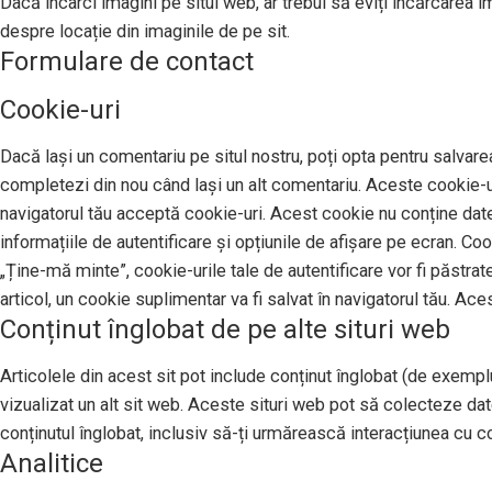
Dacă încarci imagini pe situl web, ar trebui să eviți încărcarea 
despre locație din imaginile de pe sit.
Formulare de contact
Cookie-uri
Dacă lași un comentariu pe situl nostru, poți opta pentru salvarea
completezi din nou când lași un alt comentariu. Aceste cookie-uri
navigatorul tău acceptă cookie-uri. Acest cookie nu conține date 
informațiile de autentificare și opțiunile de afișare pe ecran. Co
„Ține-mă minte”, cookie-urile tale de autentificare vor fi păstrat
articol, un cookie suplimentar va fi salvat în navigatorul tău. Ace
Conținut înglobat de pe alte situri web
Articolele din acest sit pot include conținut înglobat (de exemplu,
vizualizat un alt sit web. Aceste situri web pot să colecteze da
conținutul înglobat, inclusiv să-ți urmărească interacțiunea cu con
Analitice