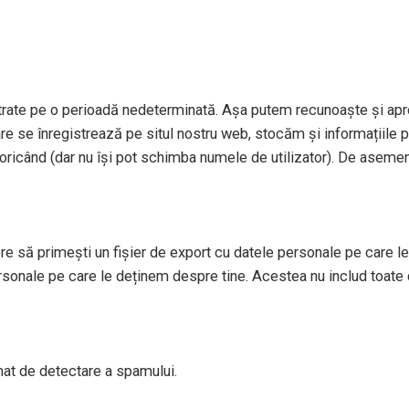
strate pe o perioadă nedeterminată. Așa putem recunoaște și apr
re se înregistrează pe situl nostru web, stocăm și informațiile per
le oricând (dar nu își pot schimba numele de utilizator). De aseme
re să primești un fișier de export cu datele personale pe care le 
sonale pe care le deținem despre tine. Acestea nu includ toate 
tomat de detectare a spamului.