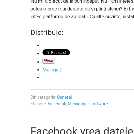
Nu mi-a plăcut de la bun început. Nu i-am înţeles, a
putea merge mai departe ca şi până atunci? Ei bi
într-o platformă de aplicaţii. Cu alte cuvinte, inst
Distribuie:
Mai mult
Din categoria:
General
Etichete:
Facebook
,
Messenger
,
software
Facebook vrea datele 