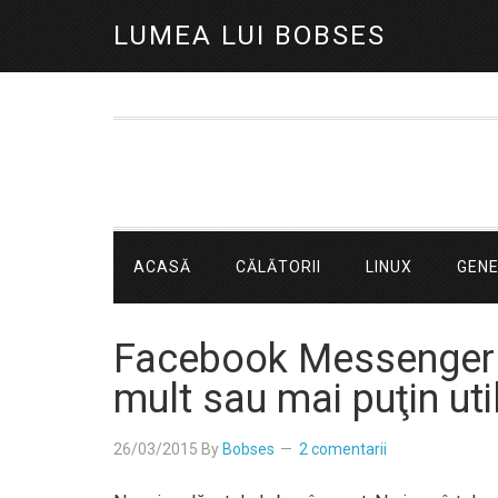
LUMEA LUI BOBSES
ACASĂ
CĂLĂTORII
LINUX
GEN
Facebook Messenger s
mult sau mai puţin uti
26/03/2015
By
Bobses
2 comentarii