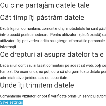
Cu cine partajăm datele tale
Cât timp îți păstrăm datele
Dacă lași un comentariu, comentariul și metadatele lui sunt pă
într-o coadă pentru moderare. Pentru utilizatorii (dacă există) ca
utilizatorii își pot vedea, edita sau șterge informațiile persona
informații.
Ce drepturi ai asupra datelor tale
Dacă ai un cont sau ai lăsat comentarii pe acest sit web, poți ce
furnizat. De asemenea, ne poți cere să ștergem toate datele per
administrative, juridice sau de securitate.
Unde îți trimitem datele
Comentariile vizitatorilor pot fi verificate printr-un serviciu au
Save settings