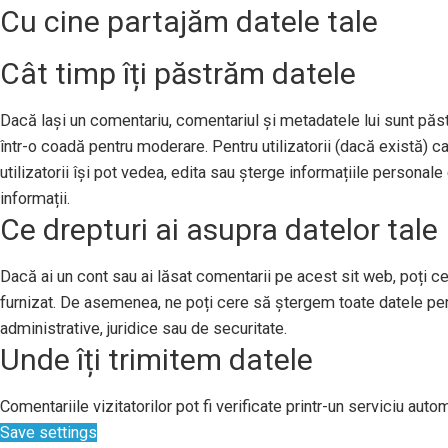
Cu cine partajăm datele tale
Cât timp îți păstrăm datele
Dacă lași un comentariu, comentariul și metadatele lui sunt pă
într-o coadă pentru moderare. Pentru utilizatorii (dacă există) ca
utilizatorii își pot vedea, edita sau șterge informațiile persona
informații.
Ce drepturi ai asupra datelor tale
Dacă ai un cont sau ai lăsat comentarii pe acest sit web, poți ce
furnizat. De asemenea, ne poți cere să ștergem toate datele per
administrative, juridice sau de securitate.
Unde îți trimitem datele
Comentariile vizitatorilor pot fi verificate printr-un serviciu au
Save settings