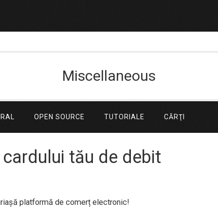
Miscellaneous
ERAL
OPEN SOURCE
TUTORIALE
CĂRŢI
cardului tău de debit
riașă platformă de comerț electronic!