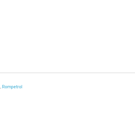
ă
,
Rompetrol