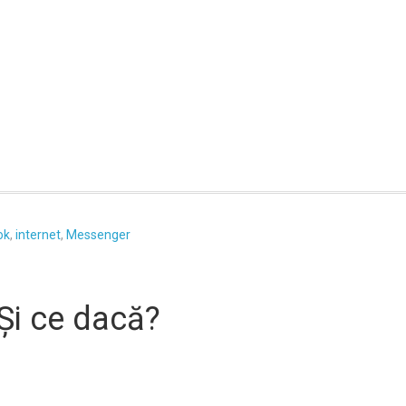
ok
,
internet
,
Messenger
 Şi ce dacă?