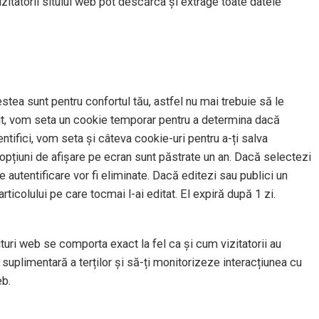
izitatorii sitului web pot descărca și extrage toate datele
stea sunt pentru confortul tău, astfel nu mai trebuie să le
t sit, vom seta un cookie temporar pentru a determina dacă
tifici, vom seta și câteva cookie-uri pentru a-ți salva
u opțiuni de afișare pe ecran sunt păstrate un an. Dacă selectezi
 autentificare vor fi eliminate. Dacă editezi sau publici un
rticolului pe care tocmai l-ai editat. El expiră după 1 zi.
situri web se comporta exact la fel ca și cum vizitatorii au
suplimentară a terților și să-ți monitorizeze interacțiunea cu
eb.