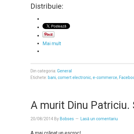
Distribuie:
Mai mult
Din categoria:
General
Etichete:
bani
,
comert electronic
,
e-commerce
,
Facebo
A murit Dinu Patriciu.
20/08/2014
By
Bobses
Lasă un comentariu
A mai crăpat un escroc!