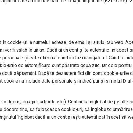
imaginilor care au incluse date de locație înglobate (EXIF GPS). V
 în cookie-uri a numelui, adresei de email și sitului tău web. Ace
 vor fi valabile un an. Dacă ai un cont și te autentifici în aces
personale și este eliminat când închizi navigatorul. Când te auten
okie-urile de autentificare sunt păstrate două zile, iar cele pentr
e două săptămâni. Dacă te dezautentifici din cont, cookie-urile de
st cookie nu include date personale și indică pur și simplu ID-ul a
 videouri, imagini, articole etc.). Conținutul înglobat de pe alte 
te despre tine, să folosească cookie-uri, să înglobeze urmărirea 
ținutul înglobat dacă ai un cont și ești autentificat în acel sit w