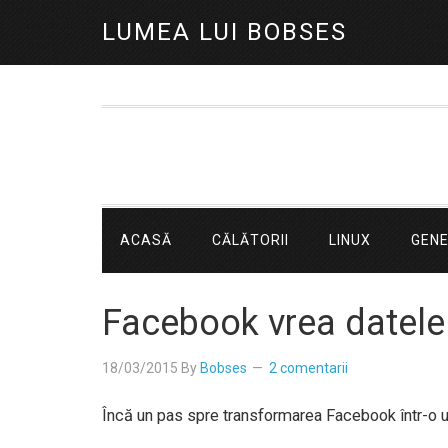
LUMEA LUI BOBSES
ACASĂ
CĂLĂTORII
LINUX
GEN
Facebook vrea datele 
18/03/2015
By
Bobses
2 comentarii
Încă un pas spre transformarea Facebook într-o u