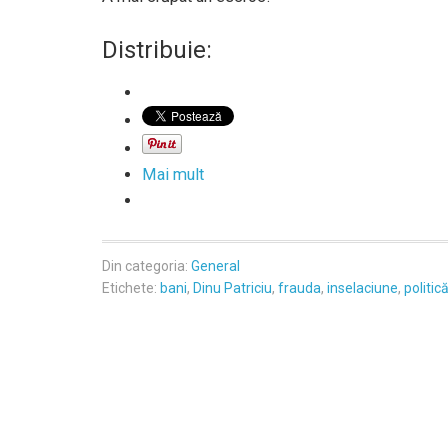
Distribuie:
Mai mult
Din categoria:
General
Etichete:
bani
,
Dinu Patriciu
,
frauda
,
inselaciune
,
politic