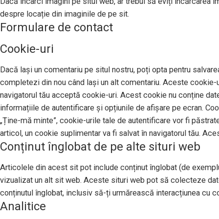
Dacă încarci imagini pe situl web, ar trebui să eviți încărcarea 
despre locație din imaginile de pe sit.
Formulare de contact
Cookie-uri
Dacă lași un comentariu pe situl nostru, poți opta pentru salvarea
completezi din nou când lași un alt comentariu. Aceste cookie-uri
navigatorul tău acceptă cookie-uri. Acest cookie nu conține date 
informațiile de autentificare și opțiunile de afișare pe ecran. Co
„Ține-mă minte”, cookie-urile tale de autentificare vor fi păstrat
articol, un cookie suplimentar va fi salvat în navigatorul tău. Ace
Conținut înglobat de pe alte situri web
Articolele din acest sit pot include conținut înglobat (de exemplu,
vizualizat un alt sit web. Aceste situri web pot să colecteze da
conținutul înglobat, inclusiv să-ți urmărească interacțiunea cu con
Analitice