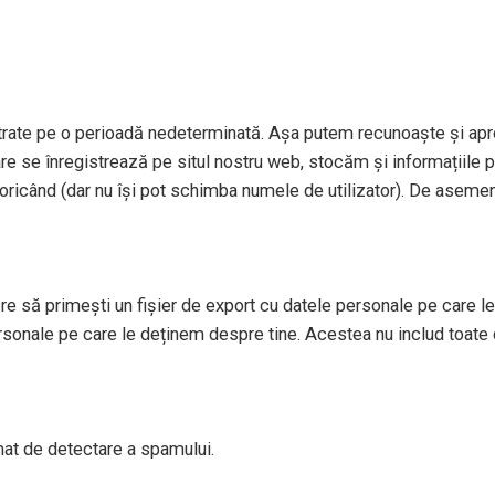
strate pe o perioadă nedeterminată. Așa putem recunoaște și apr
re se înregistrează pe situl nostru web, stocăm și informațiile per
le oricând (dar nu își pot schimba numele de utilizator). De aseme
re să primești un fișier de export cu datele personale pe care le 
sonale pe care le deținem despre tine. Acestea nu includ toate 
tomat de detectare a spamului.