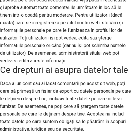
și aproba automat toate comentariile următoare în loc să le
ținem într-o coadă pentru moderare. Pentru utilizatorii (dacă
există) care se înregistrează pe situl nostru web, stocăm și
informațiile personale pe care le furnizează în profilul lor de
utilizator. Toți utilizatorii își pot vedea, edita sau șterge
informațiile personale oricând (dar nu își pot schimba numele
de utilizator). De asemenea, administratorii sitului web pot
vedea și edita aceste informații.
Ce drepturi ai asupra datelor tale
Dacă ai un cont sau ai lăsat comentarii pe acest sit web, poți
cere să primești un fișier de export cu datele personale pe care
le deținem despre tine, inclusiv toate datele pe care ni le-ai
furnizat. De asemenea, ne poți cere să ștergem toate datele
personale pe care le deținem despre tine. Acestea nu includ
toate datele pe care suntem obligați să le păstrăm în scopuri
administrative, juridice sau de securitate.