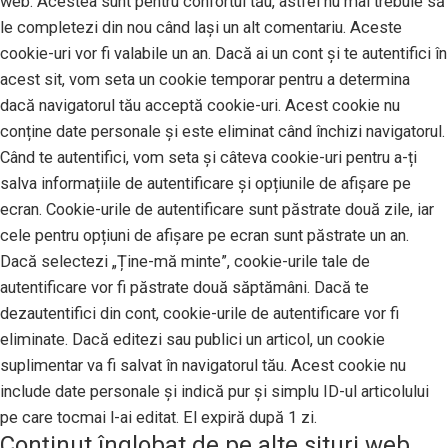
web. Acestea sunt pentru confortul tău, astfel nu mai trebuie să
le completezi din nou când lași un alt comentariu. Aceste
cookie-uri vor fi valabile un an. Dacă ai un cont și te autentifici în
acest sit, vom seta un cookie temporar pentru a determina
dacă navigatorul tău acceptă cookie-uri. Acest cookie nu
conține date personale și este eliminat când închizi navigatorul.
Când te autentifici, vom seta și câteva cookie-uri pentru a-ți
salva informațiile de autentificare și opțiunile de afișare pe
ecran. Cookie-urile de autentificare sunt păstrate două zile, iar
cele pentru opțiuni de afișare pe ecran sunt păstrate un an.
Dacă selectezi „Ține-mă minte”, cookie-urile tale de
autentificare vor fi păstrate două săptămâni. Dacă te
dezautentifici din cont, cookie-urile de autentificare vor fi
eliminate. Dacă editezi sau publici un articol, un cookie
suplimentar va fi salvat în navigatorul tău. Acest cookie nu
include date personale și indică pur și simplu ID-ul articolului
pe care tocmai l-ai editat. El expiră după 1 zi.
Conținut înglobat de pe alte situri web