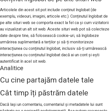
Articolele din acest sit pot include conținut înglobat (de
exemplu, videouri, imagini, articole etc.). Conținutul înglobat de
pe alte situri web se comporta exact la fel ca și cum vizitatorii
au vizualizat un alt sit web. Aceste situri web pot să colecteze
date despre tine, să folosească cookie-uri, să înglobeze
urmărirea suplimentară a terților și să-ți monitorizeze
interacțiunea cu conținutul înglobat, inclusiv să-ți urmărească
interacțiunea cu conținutul înglobat dacă ai un cont și ești
autentificat în acel sit web.
Analitice
Cu cine partajăm datele tale
Cât timp îți păstrăm datele
Dacă lași un comentariu, comentariul și metadatele lui sunt
păstrate pe o perioadă nedeterminată. Așa putem recunoaște