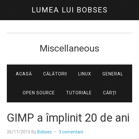
LUMEA LUI BOBSES
Miscellaneous
ACASĂ
CĂLĂTORII
LINUX
GENERAL
OPEN SOURCE
TUTORIALE
CĂRŢI
GIMP a împlinit 20 de ani
26/11/2015
By
Bobses
3 comentarii