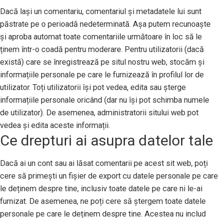
Dacă lași un comentariu, comentariul și metadatele lui sunt
păstrate pe o perioadă nedeterminată. Așa putem recunoaște
și aproba automat toate comentariile următoare în loc să le
ținem într-o coadă pentru moderare. Pentru utilizatorii (dacă
există) care se înregistrează pe situl nostru web, stocăm și
informațiile personale pe care le furnizează în profilul lor de
utilizator. Toți utilizatorii își pot vedea, edita sau șterge
informațiile personale oricând (dar nu își pot schimba numele
de utilizator). De asemenea, administratorii sitului web pot
vedea și edita aceste informații.
Ce drepturi ai asupra datelor tale
Dacă ai un cont sau ai lăsat comentarii pe acest sit web, poți
cere să primești un fișier de export cu datele personale pe care
le deținem despre tine, inclusiv toate datele pe care ni le-ai
furnizat. De asemenea, ne poți cere să ștergem toate datele
personale pe care le deținem despre tine. Acestea nu includ