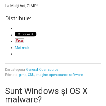
La Mulți Ani, GIMP!
Distribuie:
Mai mult
Din categoria:
General
,
Open source
Etichete:
gimp
,
GNU
,
Imagine
,
open source
,
software
Sunt Windows şi OS X
malware?