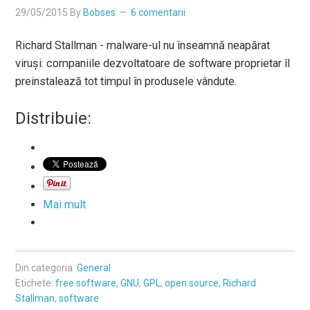
29/05/2015
By
Bobses
6 comentarii
Richard Stallman - malware-ul nu înseamnă neapărat
viruşi: companiile dezvoltatoare de software proprietar îl
preinstalează tot timpul în produsele vândute.
Distribuie:
Mai mult
Din categoria:
General
Etichete:
free software
,
GNU
,
GPL
,
open source
,
Richard
Stallman
,
software