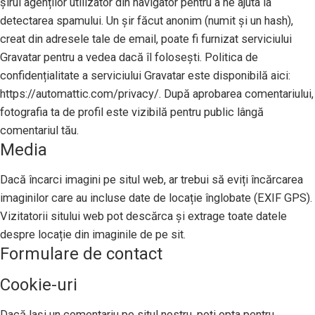
șirul agenților utilizator din navigator pentru a ne ajuta la
detectarea spamului. Un șir făcut anonim (numit și un hash),
creat din adresele tale de email, poate fi furnizat serviciului
Gravatar pentru a vedea dacă îl folosești. Politica de
confidențialitate a serviciului Gravatar este disponibilă aici:
https://automattic.com/privacy/. După aprobarea comentariului,
fotografia ta de profil este vizibilă pentru public lângă
comentariul tău.
Media
Dacă încarci imagini pe situl web, ar trebui să eviți încărcarea
imaginilor care au incluse date de locație înglobate (EXIF GPS).
Vizitatorii sitului web pot descărca și extrage toate datele
despre locație din imaginile de pe sit.
Formulare de contact
Cookie-uri
Dacă lași un comentariu pe situl nostru, poți opta pentru