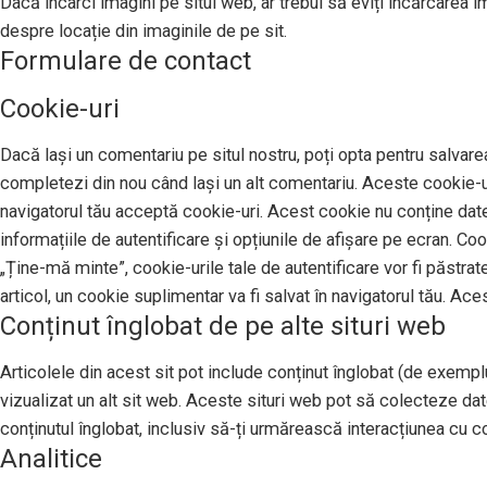
Dacă încarci imagini pe situl web, ar trebui să eviți încărcarea 
despre locație din imaginile de pe sit.
Formulare de contact
Cookie-uri
Dacă lași un comentariu pe situl nostru, poți opta pentru salvarea
completezi din nou când lași un alt comentariu. Aceste cookie-uri
navigatorul tău acceptă cookie-uri. Acest cookie nu conține date 
informațiile de autentificare și opțiunile de afișare pe ecran. Co
„Ține-mă minte”, cookie-urile tale de autentificare vor fi păstrat
articol, un cookie suplimentar va fi salvat în navigatorul tău. Ace
Conținut înglobat de pe alte situri web
Articolele din acest sit pot include conținut înglobat (de exemplu,
vizualizat un alt sit web. Aceste situri web pot să colecteze da
conținutul înglobat, inclusiv să-ți urmărească interacțiunea cu con
Analitice