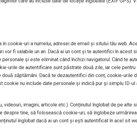
imaginilor care au incluse date de locație înglobate (EXIF GPS). V
 în cookie-uri a numelui, adresei de email și sitului tău web. Ace
 vor fi valabile un an. Dacă ai un cont și te autentifici în aces
personale și este eliminat când închizi navigatorul. Când te auten
okie-urile de autentificare sunt păstrate două zile, iar cele pentr
e două săptămâni. Dacă te dezautentifici din cont, cookie-urile de
st cookie nu include date personale și indică pur și simplu ID-ul a
 videouri, imagini, articole etc.). Conținutul înglobat de pe alte 
te despre tine, să folosească cookie-uri, să înglobeze urmărirea 
ținutul înglobat dacă ai un cont și ești autentificat în acel sit w