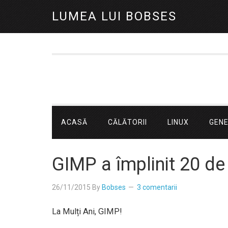
LUMEA LUI BOBSES
ACASĂ
CĂLĂTORII
LINUX
GEN
GIMP a împlinit 20 de
26/11/2015
By
Bobses
3 comentarii
La Mulți Ani, GIMP!