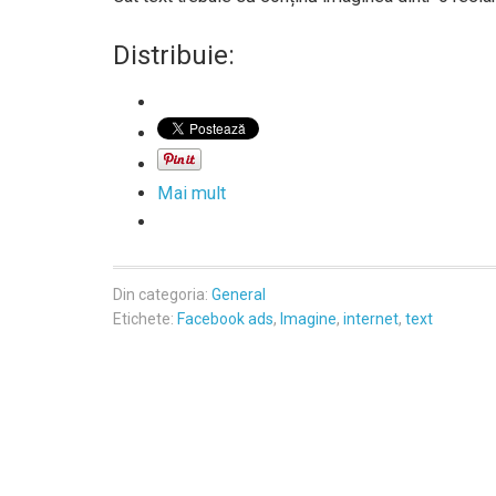
Distribuie:
Mai mult
Din categoria:
General
Etichete:
Facebook ads
,
Imagine
,
internet
,
text