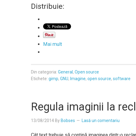
Distribuie:
Mai mult
Din categoria:
General
,
Open source
Etichete:
gimp
,
GNU
,
Imagine
,
open source
,
software
Regula imaginii la re
13/08/2014
By
Bobses
Lasă un comentariu
Cât text trebuie să conțină imaginea dintr-o rec