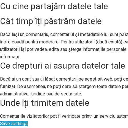
Cu cine partajăm datele tale
Cât timp îți păstrăm datele
Dacă lași un comentariu, comentariul și metadatele lui sunt pă
într-o coadă pentru moderare. Pentru utilizatorii (dacă există) ca
utilizatorii își pot vedea, edita sau șterge informațiile persona
informații.
Ce drepturi ai asupra datelor tale
Dacă ai un cont sau ai lăsat comentarii pe acest sit web, poți ce
furnizat. De asemenea, ne poți cere să ștergem toate datele per
administrative, juridice sau de securitate.
Unde îți trimitem datele
Comentariile vizitatorilor pot fi verificate printr-un serviciu au
Save settings