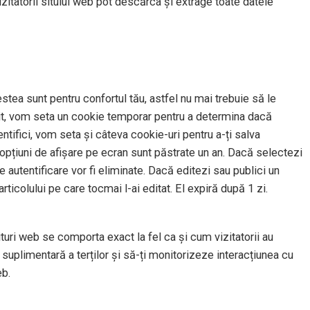
izitatorii sitului web pot descărca și extrage toate datele
stea sunt pentru confortul tău, astfel nu mai trebuie să le
t sit, vom seta un cookie temporar pentru a determina dacă
tifici, vom seta și câteva cookie-uri pentru a-ți salva
u opțiuni de afișare pe ecran sunt păstrate un an. Dacă selectezi
 autentificare vor fi eliminate. Dacă editezi sau publici un
rticolului pe care tocmai l-ai editat. El expiră după 1 zi.
situri web se comporta exact la fel ca și cum vizitatorii au
suplimentară a terților și să-ți monitorizeze interacțiunea cu
eb.