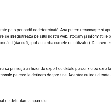
strate pe o perioadă nedeterminată. Așa putem recunoaște și apr
re se înregistrează pe situl nostru web, stocăm și informațiile per
le oricând (dar nu își pot schimba numele de utilizator). De aseme
re să primești un fișier de export cu datele personale pe care le 
sonale pe care le deținem despre tine. Acestea nu includ toate 
tomat de detectare a spamului.