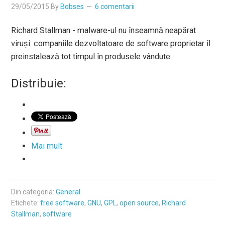
29/05/2015
By
Bobses
6 comentarii
Richard Stallman - malware-ul nu înseamnă neapărat
viruşi: companiile dezvoltatoare de software proprietar îl
preinstalează tot timpul în produsele vândute.
Distribuie:
Mai mult
Din categoria:
General
Etichete:
free software
,
GNU
,
GPL
,
open source
,
Richard
Stallman
,
software