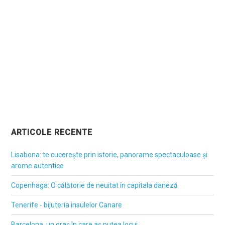
ARTICOLE RECENTE
Lisabona: te cucerește prin istorie, panorame spectaculoase și
arome autentice
Copenhaga: O călătorie de neuitat în capitala daneză
Tenerife - bijuteria insulelor Canare
Barcelona, un oraș în care aș putea locui