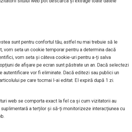
izitatorii sitului web pot descărca și extrage toate datele
stea sunt pentru confortul tău, astfel nu mai trebuie să le
t sit, vom seta un cookie temporar pentru a determina dacă
tifici, vom seta și câteva cookie-uri pentru a-ți salva
u opțiuni de afișare pe ecran sunt păstrate un an. Dacă selectezi
 autentificare vor fi eliminate. Dacă editezi sau publici un
rticolului pe care tocmai l-ai editat. El expiră după 1 zi.
situri web se comporta exact la fel ca și cum vizitatorii au
suplimentară a terților și să-ți monitorizeze interacțiunea cu
eb.