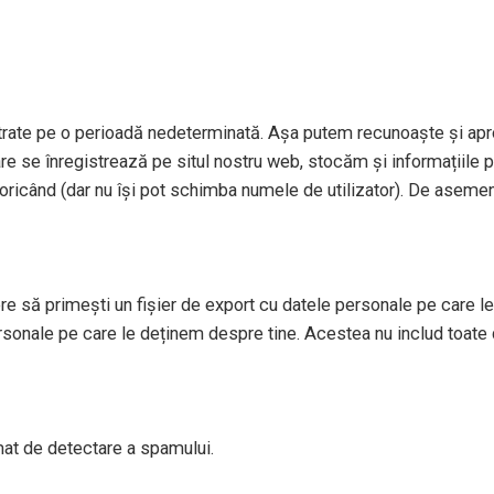
strate pe o perioadă nedeterminată. Așa putem recunoaște și apr
re se înregistrează pe situl nostru web, stocăm și informațiile per
le oricând (dar nu își pot schimba numele de utilizator). De aseme
re să primești un fișier de export cu datele personale pe care le 
sonale pe care le deținem despre tine. Acestea nu includ toate 
tomat de detectare a spamului.