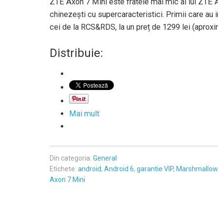
ZTE Axon 7 Mini este fratele mai mic al lui ZTE A
chinezești cu supercaracteristici. Primii care au
cei de la RCS&RDS, la un preț de 1299 lei (aproxi
Distribuie:
Mai mult
Din categoria:
General
Etichete:
android
,
Android 6
,
garantie VIP
,
Marshmallow
Axon 7 Mini