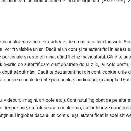
imaginilor care au incluse date de locație înglobate (EXIF GPS). V
 în cookie-uri a numelui, adresei de email și sitului tău web. Ace
 vor fi valabile un an. Dacă ai un cont și te autentifici în aces
personale și este eliminat când închizi navigatorul. Când te auten
okie-urile de autentificare sunt păstrate două zile, iar cele pentr
e două săptămâni. Dacă te dezautentifici din cont, cookie-urile de
st cookie nu include date personale și indică pur și simplu ID-ul a
 videouri, imagini, articole etc.). Conținutul înglobat de pe alte 
te despre tine, să folosească cookie-uri, să înglobeze urmărirea 
ținutul înglobat dacă ai un cont și ești autentificat în acel sit w