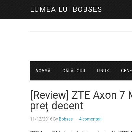
LUMEA LUI BOBSES
ACASĂ
CĂLĂTORII
LINUX
GEN
[Review] ZTE Axon 7 Mi
preț decent
11/12/2016
By
Bobses
4 comentarii