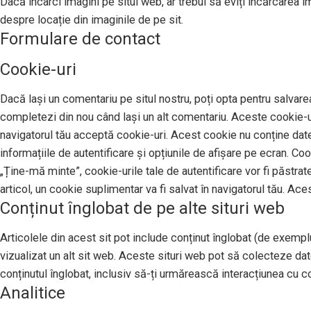
Dacă încarci imagini pe situl web, ar trebui să eviți încărcarea 
despre locație din imaginile de pe sit.
Formulare de contact
Cookie-uri
Dacă lași un comentariu pe situl nostru, poți opta pentru salvarea
completezi din nou când lași un alt comentariu. Aceste cookie-uri
navigatorul tău acceptă cookie-uri. Acest cookie nu conține date 
informațiile de autentificare și opțiunile de afișare pe ecran. Co
„Ține-mă minte”, cookie-urile tale de autentificare vor fi păstrat
articol, un cookie suplimentar va fi salvat în navigatorul tău. Ace
Conținut înglobat de pe alte situri web
Articolele din acest sit pot include conținut înglobat (de exemplu,
vizualizat un alt sit web. Aceste situri web pot să colecteze da
conținutul înglobat, inclusiv să-ți urmărească interacțiunea cu con
Analitice