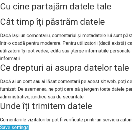
Cu cine partajăm datele tale
Cât timp îți păstrăm datele
Dacă lași un comentariu, comentariul și metadatele lui sunt pă
într-o coadă pentru moderare. Pentru utilizatorii (dacă există) ca
utilizatorii își pot vedea, edita sau șterge informațiile persona
informații.
Ce drepturi ai asupra datelor tale
Dacă ai un cont sau ai lăsat comentarii pe acest sit web, poți ce
furnizat. De asemenea, ne poți cere să ștergem toate datele per
administrative, juridice sau de securitate.
Unde îți trimitem datele
Comentariile vizitatorilor pot fi verificate printr-un serviciu au
Save settings