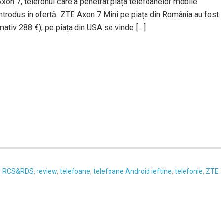
xon 7, telefonul care a penetrat piața telefoanelor mobile
 introdus în ofertă ZTE Axon 7 Mini pe piața din România au fost
mativ 288 €); pe piața din USA se vinde […]
,
RCS&RDS
,
review
,
telefoane
,
telefoane Android ieftine
,
telefonie
,
ZTE