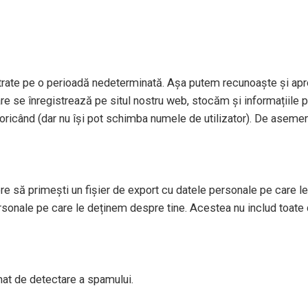
strate pe o perioadă nedeterminată. Așa putem recunoaște și apr
re se înregistrează pe situl nostru web, stocăm și informațiile per
le oricând (dar nu își pot schimba numele de utilizator). De aseme
re să primești un fișier de export cu datele personale pe care le 
sonale pe care le deținem despre tine. Acestea nu includ toate 
tomat de detectare a spamului.