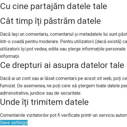
Cu cine partajăm datele tale
Cât timp îți păstrăm datele
Dacă lași un comentariu, comentariul și metadatele lui sunt pă
într-o coadă pentru moderare. Pentru utilizatorii (dacă există) ca
utilizatorii își pot vedea, edita sau șterge informațiile persona
informații.
Ce drepturi ai asupra datelor tale
Dacă ai un cont sau ai lăsat comentarii pe acest sit web, poți ce
furnizat. De asemenea, ne poți cere să ștergem toate datele per
administrative, juridice sau de securitate.
Unde îți trimitem datele
Comentariile vizitatorilor pot fi verificate printr-un serviciu au
Save settings