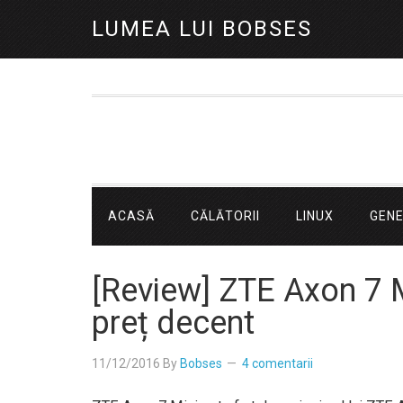
LUMEA LUI BOBSES
ACASĂ
CĂLĂTORII
LINUX
GEN
[Review] ZTE Axon 7 Mi
preț decent
11/12/2016
By
Bobses
4 comentarii