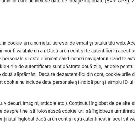
imaginilor care au incluse date de locație înglobate (EXIF GPS). V
 în cookie-uri a numelui, adresei de email și sitului tău web. Ace
 vor fi valabile un an. Dacă ai un cont și te autentifici în aces
personale și este eliminat când închizi navigatorul. Când te auten
okie-urile de autentificare sunt păstrate două zile, iar cele pentr
e două săptămâni. Dacă te dezautentifici din cont, cookie-urile de
st cookie nu include date personale și indică pur și simplu ID-ul a
 videouri, imagini, articole etc.). Conținutul înglobat de pe alte 
te despre tine, să folosească cookie-uri, să înglobeze urmărirea 
ținutul înglobat dacă ai un cont și ești autentificat în acel sit w