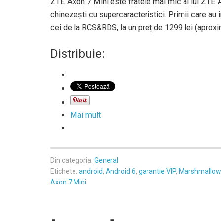
ZTE Axon 7 Mini este fratele mai mic al lui ZTE A
chinezești cu supercaracteristici. Primii care au
cei de la RCS&RDS, la un preț de 1299 lei (aproxi
Distribuie:
Mai mult
Din categoria:
General
Etichete:
android
,
Android 6
,
garantie VIP
,
Marshmallow
Axon 7 Mini