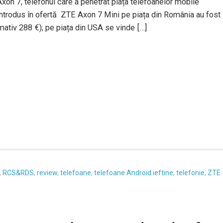
xon 7, telefonul care a penetrat piața telefoanelor mobile
 introdus în ofertă ZTE Axon 7 Mini pe piața din România au fost
mativ 288 €); pe piața din USA se vinde […]
,
RCS&RDS
,
review
,
telefoane
,
telefoane Android ieftine
,
telefonie
,
ZTE