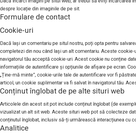
Dacă încarci imagini pe situl web, ar trebui să eviți încărcarea 
despre locație din imaginile de pe sit.
Formulare de contact
Cookie-uri
Dacă lași un comentariu pe situl nostru, poți opta pentru salvarea
completezi din nou când lași un alt comentariu. Aceste cookie-uri
navigatorul tău acceptă cookie-uri. Acest cookie nu conține date 
informațiile de autentificare și opțiunile de afișare pe ecran. Co
„Ține-mă minte”, cookie-urile tale de autentificare vor fi păstrat
articol, un cookie suplimentar va fi salvat în navigatorul tău. Ace
Conținut înglobat de pe alte situri web
Articolele din acest sit pot include conținut înglobat (de exemplu,
vizualizat un alt sit web. Aceste situri web pot să colecteze da
conținutul înglobat, inclusiv să-ți urmărească interacțiunea cu con
Analitice