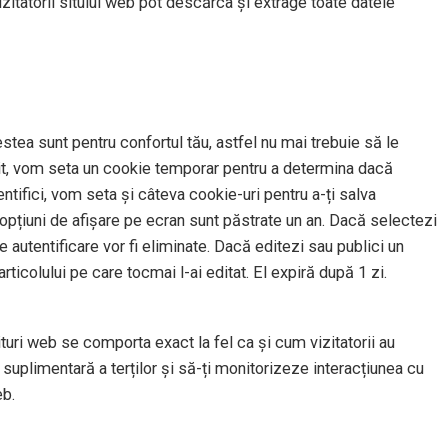
izitatorii sitului web pot descărca și extrage toate datele
stea sunt pentru confortul tău, astfel nu mai trebuie să le
t sit, vom seta un cookie temporar pentru a determina dacă
tifici, vom seta și câteva cookie-uri pentru a-ți salva
u opțiuni de afișare pe ecran sunt păstrate un an. Dacă selectezi
 autentificare vor fi eliminate. Dacă editezi sau publici un
rticolului pe care tocmai l-ai editat. El expiră după 1 zi.
situri web se comporta exact la fel ca și cum vizitatorii au
suplimentară a terților și să-ți monitorizeze interacțiunea cu
eb.