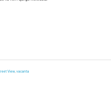
treet View
,
vacanta