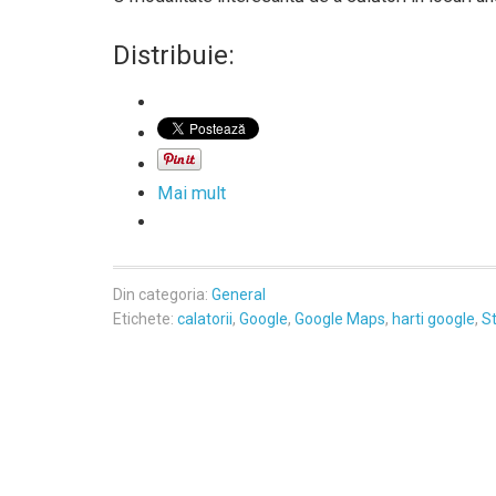
Distribuie:
Mai mult
Din categoria:
General
Etichete:
calatorii
,
Google
,
Google Maps
,
harti google
,
S