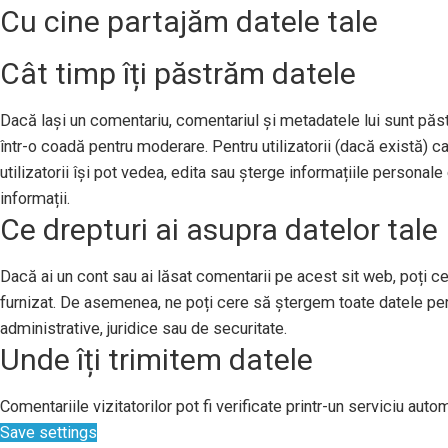
Cu cine partajăm datele tale
Cât timp îți păstrăm datele
Dacă lași un comentariu, comentariul și metadatele lui sunt pă
într-o coadă pentru moderare. Pentru utilizatorii (dacă există) ca
utilizatorii își pot vedea, edita sau șterge informațiile persona
informații.
Ce drepturi ai asupra datelor tale
Dacă ai un cont sau ai lăsat comentarii pe acest sit web, poți ce
furnizat. De asemenea, ne poți cere să ștergem toate datele per
administrative, juridice sau de securitate.
Unde îți trimitem datele
Comentariile vizitatorilor pot fi verificate printr-un serviciu au
Save settings