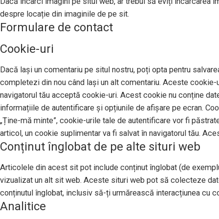
Dacă încarci imagini pe situl web, ar trebui să eviți încărcarea 
despre locație din imaginile de pe sit.
Formulare de contact
Cookie-uri
Dacă lași un comentariu pe situl nostru, poți opta pentru salvarea
completezi din nou când lași un alt comentariu. Aceste cookie-uri
navigatorul tău acceptă cookie-uri. Acest cookie nu conține date 
informațiile de autentificare și opțiunile de afișare pe ecran. Co
„Ține-mă minte”, cookie-urile tale de autentificare vor fi păstrat
articol, un cookie suplimentar va fi salvat în navigatorul tău. Ace
Conținut înglobat de pe alte situri web
Articolele din acest sit pot include conținut înglobat (de exemplu,
vizualizat un alt sit web. Aceste situri web pot să colecteze da
conținutul înglobat, inclusiv să-ți urmărească interacțiunea cu con
Analitice