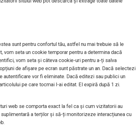
izitatorii sitului web pot descărca și extrage toate datele
stea sunt pentru confortul tău, astfel nu mai trebuie să le
t sit, vom seta un cookie temporar pentru a determina dacă
tifici, vom seta și câteva cookie-uri pentru a-ți salva
u opțiuni de afișare pe ecran sunt păstrate un an. Dacă selectezi
 autentificare vor fi eliminate. Dacă editezi sau publici un
rticolului pe care tocmai l-ai editat. El expiră după 1 zi.
situri web se comporta exact la fel ca și cum vizitatorii au
suplimentară a terților și să-ți monitorizeze interacțiunea cu
eb.