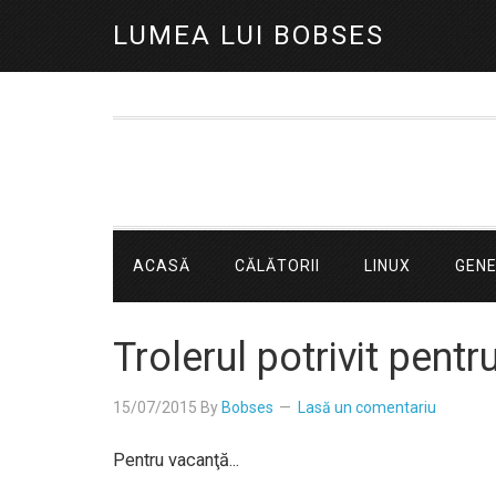
LUMEA LUI BOBSES
ACASĂ
CĂLĂTORII
LINUX
GEN
Trolerul potrivit pentr
15/07/2015
By
Bobses
Lasă un comentariu
Pentru vacanţă...