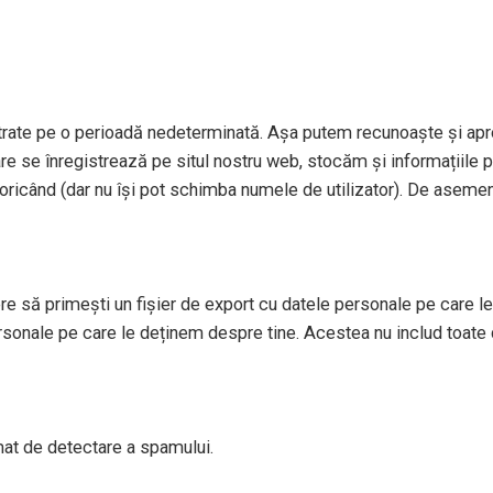
strate pe o perioadă nedeterminată. Așa putem recunoaște și apr
re se înregistrează pe situl nostru web, stocăm și informațiile per
le oricând (dar nu își pot schimba numele de utilizator). De aseme
re să primești un fișier de export cu datele personale pe care le 
sonale pe care le deținem despre tine. Acestea nu includ toate 
tomat de detectare a spamului.