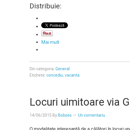
Distribuie:
Mai mult
Din categoria:
General
Etichete:
concediu
,
vacanta
Locuri uimitoare via 
14/06/2015
By
Bobses
Un comentariu
O modalitate interesantă de a călători în locuri u