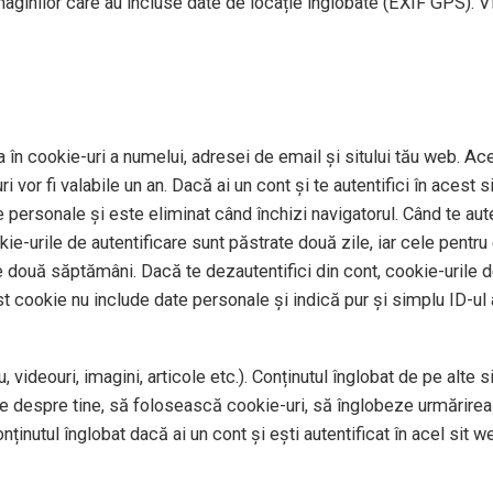
imaginilor care au incluse date de locație înglobate (EXIF GPS). V
 în cookie-uri a numelui, adresei de email și sitului tău web. Ace
 vor fi valabile un an. Dacă ai un cont și te autentifici în aces
personale și este eliminat când închizi navigatorul. Când te auten
okie-urile de autentificare sunt păstrate două zile, iar cele pentr
e două săptămâni. Dacă te dezautentifici din cont, cookie-urile de
st cookie nu include date personale și indică pur și simplu ID-ul a
 videouri, imagini, articole etc.). Conținutul înglobat de pe alte 
te despre tine, să folosească cookie-uri, să înglobeze urmărirea 
ținutul înglobat dacă ai un cont și ești autentificat în acel sit w