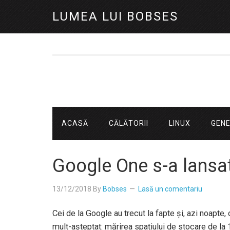
LUMEA LUI BOBSES
ACASĂ
CĂLĂTORII
LINUX
GEN
Google One s-a lansat
13/12/2018
By
Bobses
Lasă un comentariu
Cei de la Google au trecut la fapte și, azi noapte
mult-așteptat: mărirea spațiului de stocare de l