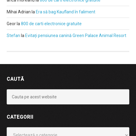
Mihai Adrian
la
Era să bag Kaufland în faliment
Geor
la
800 de carti electronice gratuite
Stefan
la
Evitați pensiunea canină Green Palace Animal Resort
CAUTĂ
CATEGORII
Categorii