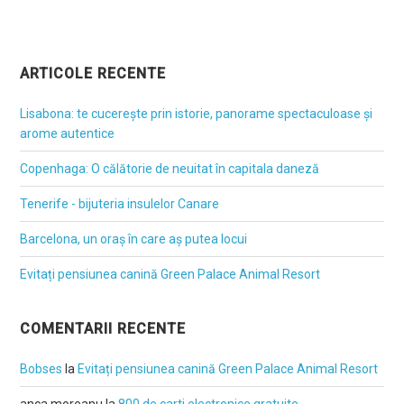
ARTICOLE RECENTE
Lisabona: te cucerește prin istorie, panorame spectaculoase și
arome autentice
Copenhaga: O călătorie de neuitat în capitala daneză
Tenerife - bijuteria insulelor Canare
Barcelona, un oraș în care aș putea locui
Evitați pensiunea canină Green Palace Animal Resort
COMENTARII RECENTE
Bobses
la
Evitați pensiunea canină Green Palace Animal Resort
anca moreanu
la
800 de carti electronice gratuite