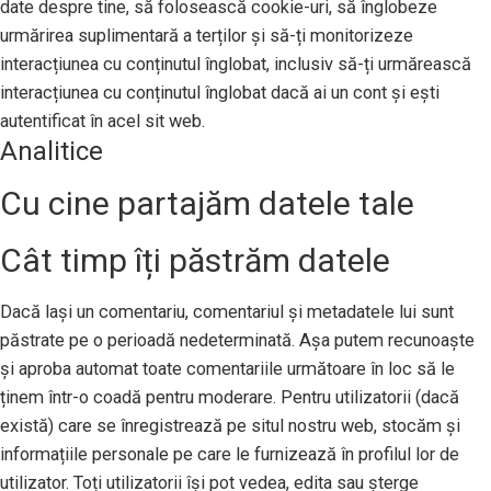
date despre tine, să folosească cookie-uri, să înglobeze
urmărirea suplimentară a terților și să-ți monitorizeze
interacțiunea cu conținutul înglobat, inclusiv să-ți urmărească
interacțiunea cu conținutul înglobat dacă ai un cont și ești
autentificat în acel sit web.
Analitice
Cu cine partajăm datele tale
Cât timp îți păstrăm datele
Dacă lași un comentariu, comentariul și metadatele lui sunt
păstrate pe o perioadă nedeterminată. Așa putem recunoaște
și aproba automat toate comentariile următoare în loc să le
ținem într-o coadă pentru moderare. Pentru utilizatorii (dacă
există) care se înregistrează pe situl nostru web, stocăm și
informațiile personale pe care le furnizează în profilul lor de
utilizator. Toți utilizatorii își pot vedea, edita sau șterge