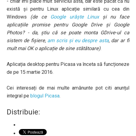
- chiar îmi place mult serviciul ăsta, dar este păcat că nu
există și pentru Linux aplicație similară cu cea din
Windows
(de ce
Google urăște Linux
și nu face
aplicațiile promise pentru Google Drive și Google
Photos? - da, știu că se poate monta GDrive-ul ca
sistem de fișiere,
am scris și eu despre asta
, dar ar fi
mult mai OK o aplicație de sine stătătoare)
.
Aplicația desktop pentru Picasa va înceta să funcționeze
de pe 15 martie 2016.
Cei interesați de mai multe amănunte pot citi anunțul
integral pe
blogul Picasa
.
Distribuie: