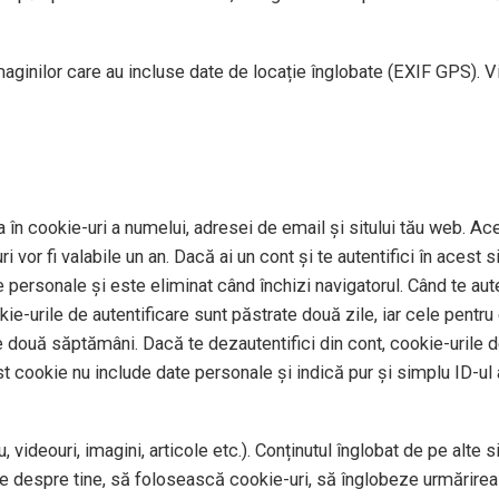
imaginilor care au incluse date de locație înglobate (EXIF GPS). V
 în cookie-uri a numelui, adresei de email și sitului tău web. Ace
 vor fi valabile un an. Dacă ai un cont și te autentifici în aces
personale și este eliminat când închizi navigatorul. Când te auten
okie-urile de autentificare sunt păstrate două zile, iar cele pentr
e două săptămâni. Dacă te dezautentifici din cont, cookie-urile de
st cookie nu include date personale și indică pur și simplu ID-ul a
 videouri, imagini, articole etc.). Conținutul înglobat de pe alte 
te despre tine, să folosească cookie-uri, să înglobeze urmărirea 