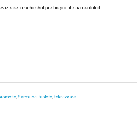
evizoare în schimbul prelungirii abonamentului!
promotie
,
Samsung
,
tablete
,
televizoare