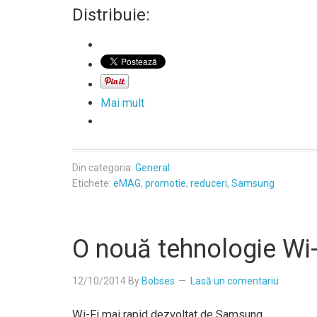
Distribuie:
Mai mult
Din categoria:
General
Etichete:
eMAG
,
promotie
,
reduceri
,
Samsung
O nouă tehnologie Wi
12/10/2014
By
Bobses
Lasă un comentariu
Wi-Fi mai rapid dezvoltat de Samsung.