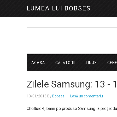
LUMEA LUI BOBSES
ACASĂ
CĂLĂTORII
LINUX
GEN
Zilele Samsung: 13 - 
13/01/2015
By
Bobses
Lasă un comentariu
Cheltuie-ţi banii pe produse Samsung la preţ redus