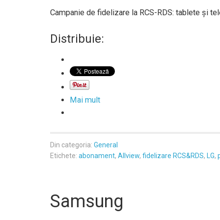
Campanie de fidelizare la RCS-RDS: tablete şi tel
Distribuie:
Mai mult
Din categoria:
General
Etichete:
abonament
,
Allview
,
fidelizare RCS&RDS
,
LG
,
Samsung