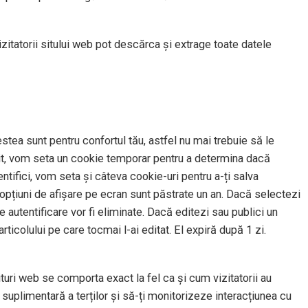
izitatorii sitului web pot descărca și extrage toate datele
stea sunt pentru confortul tău, astfel nu mai trebuie să le
t sit, vom seta un cookie temporar pentru a determina dacă
tifici, vom seta și câteva cookie-uri pentru a-ți salva
u opțiuni de afișare pe ecran sunt păstrate un an. Dacă selectezi
 autentificare vor fi eliminate. Dacă editezi sau publici un
rticolului pe care tocmai l-ai editat. El expiră după 1 zi.
situri web se comporta exact la fel ca și cum vizitatorii au
suplimentară a terților și să-ți monitorizeze interacțiunea cu