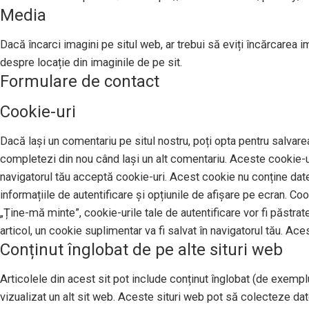
Media
Dacă încarci imagini pe situl web, ar trebui să eviți încărcarea 
despre locație din imaginile de pe sit.
Formulare de contact
Cookie-uri
Dacă lași un comentariu pe situl nostru, poți opta pentru salvarea
completezi din nou când lași un alt comentariu. Aceste cookie-uri
navigatorul tău acceptă cookie-uri. Acest cookie nu conține date 
informațiile de autentificare și opțiunile de afișare pe ecran. Co
„Ține-mă minte”, cookie-urile tale de autentificare vor fi păstrat
articol, un cookie suplimentar va fi salvat în navigatorul tău. Ace
Conținut înglobat de pe alte situri web
Articolele din acest sit pot include conținut înglobat (de exemplu,
vizualizat un alt sit web. Aceste situri web pot să colecteze da