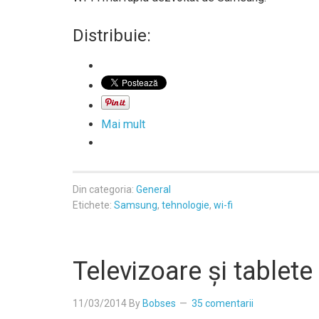
Distribuie:
Mai mult
Din categoria:
General
Etichete:
Samsung
,
tehnologie
,
wi-fi
Televizoare şi tablet
11/03/2014
By
Bobses
35 comentarii