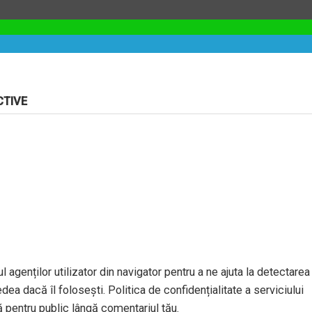
CTIVE
l agenților utilizator din navigator pentru a ne ajuta la detectarea
dea dacă îl folosești. Politica de confidențialitate a serviciului
ă pentru public lângă comentariul tău.