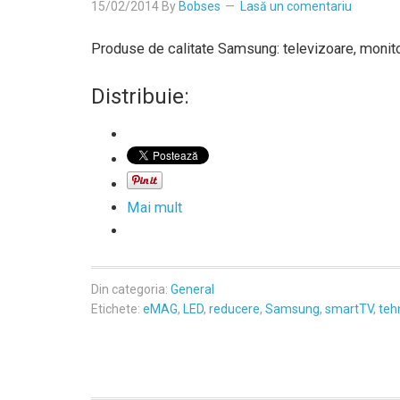
15/02/2014
By
Bobses
Lasă un comentariu
Produse de calitate Samsung: televizoare, monito
Distribuie:
Mai mult
Din categoria:
General
Etichete:
eMAG
,
LED
,
reducere
,
Samsung
,
smartTV
,
teh