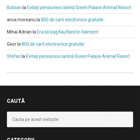
Bobses
la
Evitați pensiunea canină Green Palace Animal Resort
anca moreanu
la
800 de carti electronice gratuite
Mihai Adrian
la
Era să bag Kaufland în faliment
Geor
la
800 de carti electronice gratuite
Stefan
la
Evitați pensiunea canină Green Palace Animal Resort
CAUTĂ