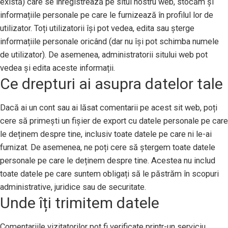
există) care se înregistrează pe situl nostru web, stocăm și
informațiile personale pe care le furnizează în profilul lor de
utilizator. Toți utilizatorii își pot vedea, edita sau șterge
informațiile personale oricând (dar nu își pot schimba numele
de utilizator). De asemenea, administratorii sitului web pot
vedea și edita aceste informații.
Ce drepturi ai asupra datelor tale
Dacă ai un cont sau ai lăsat comentarii pe acest sit web, poți
cere să primești un fișier de export cu datele personale pe care
le deținem despre tine, inclusiv toate datele pe care ni le-ai
furnizat. De asemenea, ne poți cere să ștergem toate datele
personale pe care le deținem despre tine. Acestea nu includ
toate datele pe care suntem obligați să le păstrăm în scopuri
administrative, juridice sau de securitate.
Unde îți trimitem datele
Comentariile vizitatorilor pot fi verificate printr-un serviciu