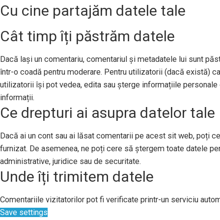
Cu cine partajăm datele tale
Cât timp îți păstrăm datele
Dacă lași un comentariu, comentariul și metadatele lui sunt pă
într-o coadă pentru moderare. Pentru utilizatorii (dacă există) ca
utilizatorii își pot vedea, edita sau șterge informațiile persona
informații.
Ce drepturi ai asupra datelor tale
Dacă ai un cont sau ai lăsat comentarii pe acest sit web, poți ce
furnizat. De asemenea, ne poți cere să ștergem toate datele per
administrative, juridice sau de securitate.
Unde îți trimitem datele
Comentariile vizitatorilor pot fi verificate printr-un serviciu au
Save settings