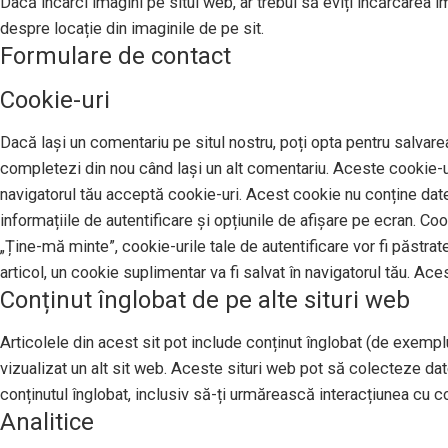
Dacă încarci imagini pe situl web, ar trebui să eviți încărcarea 
despre locație din imaginile de pe sit.
Formulare de contact
Cookie-uri
Dacă lași un comentariu pe situl nostru, poți opta pentru salvarea
completezi din nou când lași un alt comentariu. Aceste cookie-uri
navigatorul tău acceptă cookie-uri. Acest cookie nu conține date 
informațiile de autentificare și opțiunile de afișare pe ecran. Co
„Ține-mă minte”, cookie-urile tale de autentificare vor fi păstrat
articol, un cookie suplimentar va fi salvat în navigatorul tău. Ace
Conținut înglobat de pe alte situri web
Articolele din acest sit pot include conținut înglobat (de exemplu,
vizualizat un alt sit web. Aceste situri web pot să colecteze da
conținutul înglobat, inclusiv să-ți urmărească interacțiunea cu con
Analitice