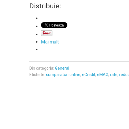
Distribuie:
Mai mult
Din categoria:
General
Etichete:
cumparaturi online
,
eCredit
,
eMAG
,
rate
,
reduc