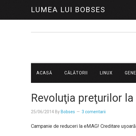
LUMEA LUI BOBSES
ACASĂ
CĂLĂTORII
LINUX
GEN
Revoluţia preţurilor l
25/06/2014
By
Bobses
3 comentarii
Campanie de reduceri la eMAG! Creditare uşoară