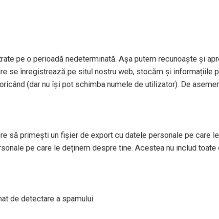
strate pe o perioadă nedeterminată. Așa putem recunoaște și apr
re se înregistrează pe situl nostru web, stocăm și informațiile per
le oricând (dar nu își pot schimba numele de utilizator). De aseme
re să primești un fișier de export cu datele personale pe care le 
sonale pe care le deținem despre tine. Acestea nu includ toate 
tomat de detectare a spamului.