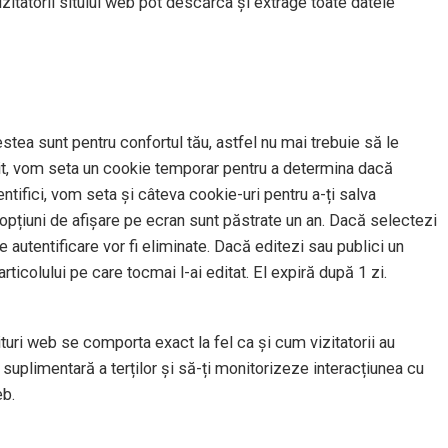
izitatorii sitului web pot descărca și extrage toate datele
stea sunt pentru confortul tău, astfel nu mai trebuie să le
t sit, vom seta un cookie temporar pentru a determina dacă
tifici, vom seta și câteva cookie-uri pentru a-ți salva
u opțiuni de afișare pe ecran sunt păstrate un an. Dacă selectezi
 autentificare vor fi eliminate. Dacă editezi sau publici un
rticolului pe care tocmai l-ai editat. El expiră după 1 zi.
situri web se comporta exact la fel ca și cum vizitatorii au
suplimentară a terților și să-ți monitorizeze interacțiunea cu
eb.