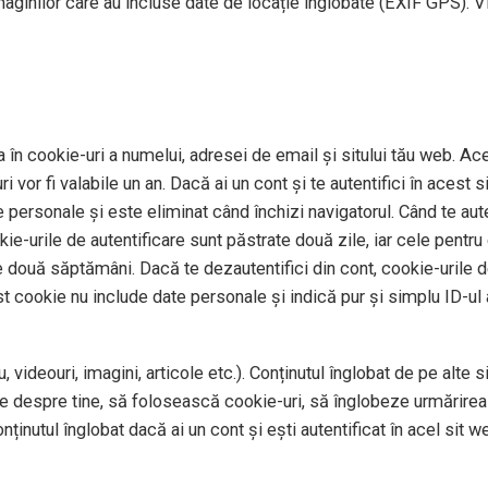
imaginilor care au incluse date de locație înglobate (EXIF GPS). V
 în cookie-uri a numelui, adresei de email și sitului tău web. Ace
 vor fi valabile un an. Dacă ai un cont și te autentifici în aces
personale și este eliminat când închizi navigatorul. Când te auten
okie-urile de autentificare sunt păstrate două zile, iar cele pentr
e două săptămâni. Dacă te dezautentifici din cont, cookie-urile de
st cookie nu include date personale și indică pur și simplu ID-ul a
 videouri, imagini, articole etc.). Conținutul înglobat de pe alte 
te despre tine, să folosească cookie-uri, să înglobeze urmărirea 
ținutul înglobat dacă ai un cont și ești autentificat în acel sit w