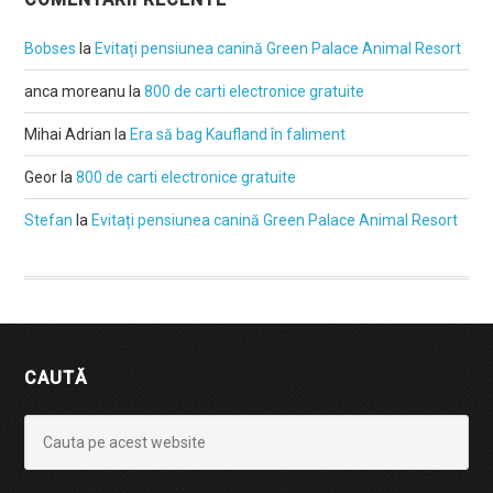
Bobses
la
Evitați pensiunea canină Green Palace Animal Resort
anca moreanu
la
800 de carti electronice gratuite
Mihai Adrian
la
Era să bag Kaufland în faliment
Geor
la
800 de carti electronice gratuite
Stefan
la
Evitați pensiunea canină Green Palace Animal Resort
CAUTĂ