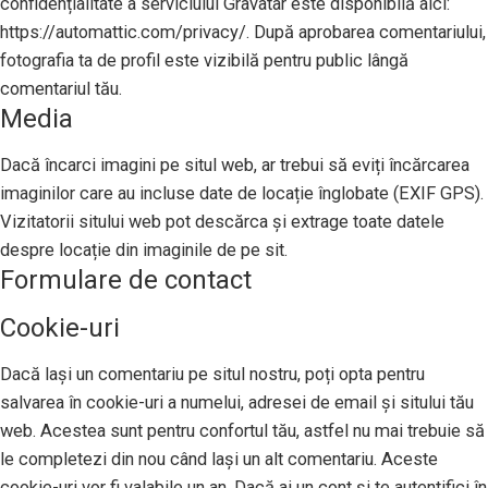
confidențialitate a serviciului Gravatar este disponibilă aici:
https://automattic.com/privacy/. După aprobarea comentariului,
fotografia ta de profil este vizibilă pentru public lângă
comentariul tău.
Media
Dacă încarci imagini pe situl web, ar trebui să eviți încărcarea
imaginilor care au incluse date de locație înglobate (EXIF GPS).
Vizitatorii sitului web pot descărca și extrage toate datele
despre locație din imaginile de pe sit.
Formulare de contact
Cookie-uri
Dacă lași un comentariu pe situl nostru, poți opta pentru
salvarea în cookie-uri a numelui, adresei de email și sitului tău
web. Acestea sunt pentru confortul tău, astfel nu mai trebuie să
le completezi din nou când lași un alt comentariu. Aceste
cookie-uri vor fi valabile un an. Dacă ai un cont și te autentifici în