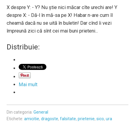
X despre Y: - Y? Nu știe nici măcar cîte urechi are! Y
despre X: - Dă-l în mă-sa pe X! Habar n-are cum îl
cheamă dacă nu se uită în buletin! Dar cînd îi vezi
împreună zici că sînt cei mai buni prieteni...
Distribuie:
Mai mult
Din categoria:
General
Etichete:
amicitie
,
dragoste
,
falsitate
,
prietenie
,
sico
,
ura