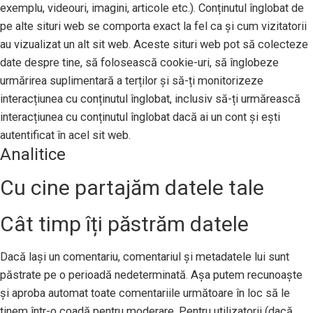
exemplu, videouri, imagini, articole etc.). Conținutul înglobat de
pe alte situri web se comporta exact la fel ca și cum vizitatorii
au vizualizat un alt sit web. Aceste situri web pot să colecteze
date despre tine, să folosească cookie-uri, să înglobeze
urmărirea suplimentară a terților și să-ți monitorizeze
interacțiunea cu conținutul înglobat, inclusiv să-ți urmărească
interacțiunea cu conținutul înglobat dacă ai un cont și ești
autentificat în acel sit web.
Analitice
Cu cine partajăm datele tale
Cât timp îți păstrăm datele
Dacă lași un comentariu, comentariul și metadatele lui sunt
păstrate pe o perioadă nedeterminată. Așa putem recunoaște
și aproba automat toate comentariile următoare în loc să le
ținem într-o coadă pentru moderare. Pentru utilizatorii (dacă