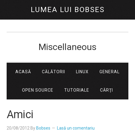
LUMEA LUI BOBSES
Miscellaneous
ACASĂ
CĂLĂTORII
LINUX
GENERAL
OPEN SOURCE
TUTORIALE
CĂRŢI
Amici
20/08/2012
By
Bobses
Lasă un comentariu