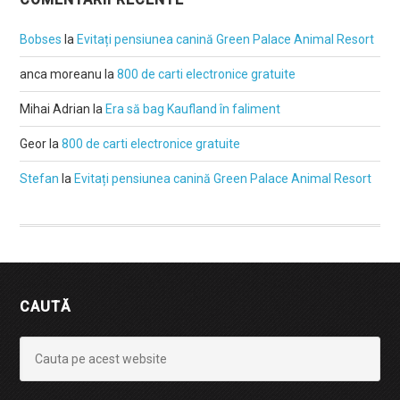
Bobses
la
Evitați pensiunea canină Green Palace Animal Resort
anca moreanu
la
800 de carti electronice gratuite
Mihai Adrian
la
Era să bag Kaufland în faliment
Geor
la
800 de carti electronice gratuite
Stefan
la
Evitați pensiunea canină Green Palace Animal Resort
CAUTĂ