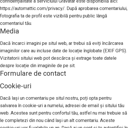
confidențialitate a serviciului Gravatar este disponibilă aici:
https://automattic.com/privacy/. După aprobarea comentariului,
fotografia ta de profil este vizibilă pentru public lângă
comentariul tău.
Media
Dacă încarci imagini pe situl web, ar trebui să eviți încărcarea
imaginilor care au incluse date de locație înglobate (EXIF GPS).
Vizitatorii sitului web pot descărca și extrage toate datele
despre locație din imaginile de pe sit.
Formulare de contact
Cookie-uri
Dacă lași un comentariu pe situl nostru, poți opta pentru
salvarea în cookie-uri a numelui, adresei de email și sitului tău
web. Acestea sunt pentru confortul tău, astfel nu mai trebuie să
le completezi din nou când lași un alt comentariu. Aceste
cookie-uri vor fi valabile un an. Dacă ai un cont și te autentifici în