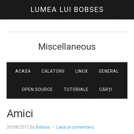
LUMEA LUI BOBSES
Miscellaneous
ACASĂ
CĂLĂTORII
LINUX
GENERAL
OPEN SOURCE
TUTORIALE
CĂRŢI
Amici
20/08/2012
By
Bobses
Lasă un comentariu