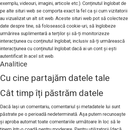
exemplu, videouri, imagini, articole etc.). Conținutul înglobat de
pe alte situri web se comporta exact la fel ca și cum vizitatorii
au vizualizat un alt sit web. Aceste situri web pot să colecteze
date despre tine, să folosească cookie-uri, să înglobeze
urmărirea suplimentară a terților și să-ți monitorizeze
interacțiunea cu conținutul înglobat, inclusiv să-ți urmărească
interacțiunea cu conținutul înglobat dacă ai un cont și ești
autentificat în acel sit web.
Analitice
Cu cine partajăm datele tale
Cât timp îți păstrăm datele
Dacă lași un comentariu, comentariul și metadatele lui sunt
păstrate pe o perioadă nedeterminată. Așa putem recunoaște
și aproba automat toate comentariile următoare în loc să le
ținem într-o coadă pentru moderare. Pentru utilizatorii (dacă