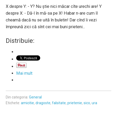
X despre Y: - Y? Nu știe nici măcar cîte urechi are! Y
despre X: - Dă-l în mă-sa pe X! Habar n-are cum îl
cheamă dacă nu se uită în buletin! Dar cînd îi vezi
împreună zici că sînt cei mai buni prieteni...
Distribuie:
Mai mult
Din categoria:
General
Etichete:
amicitie
,
dragoste
,
falsitate
,
prietenie
,
sico
,
ura