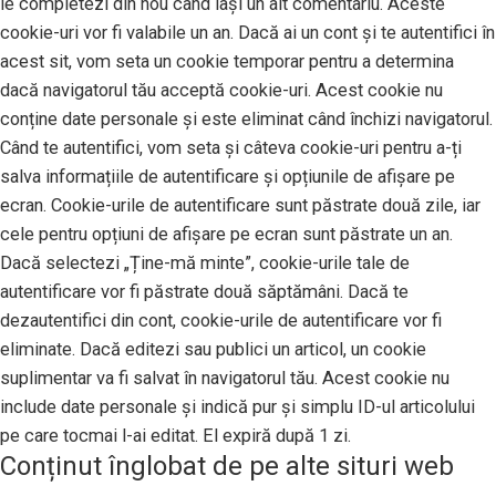
le completezi din nou când lași un alt comentariu. Aceste
cookie-uri vor fi valabile un an. Dacă ai un cont și te autentifici în
acest sit, vom seta un cookie temporar pentru a determina
dacă navigatorul tău acceptă cookie-uri. Acest cookie nu
conține date personale și este eliminat când închizi navigatorul.
Când te autentifici, vom seta și câteva cookie-uri pentru a-ți
salva informațiile de autentificare și opțiunile de afișare pe
ecran. Cookie-urile de autentificare sunt păstrate două zile, iar
cele pentru opțiuni de afișare pe ecran sunt păstrate un an.
Dacă selectezi „Ține-mă minte”, cookie-urile tale de
autentificare vor fi păstrate două săptămâni. Dacă te
dezautentifici din cont, cookie-urile de autentificare vor fi
eliminate. Dacă editezi sau publici un articol, un cookie
suplimentar va fi salvat în navigatorul tău. Acest cookie nu
include date personale și indică pur și simplu ID-ul articolului
pe care tocmai l-ai editat. El expiră după 1 zi.
Conținut înglobat de pe alte situri web