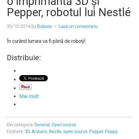
o imprimantă 3D şi
Pepper, robotul lui Nestlé
30/10/2014
By
Bobses
Lasă un comentariu
În curând lumea va fi plină de roboţi!
Distribuie:
Mai mult
Din categoria:
General
,
Open source
Etichete:
3D
,
Arduino
,
Nestle
,
open source
,
Pepper
,
Poppy