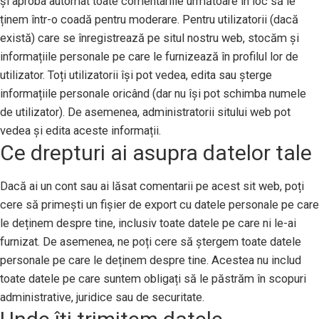
și aproba automat toate comentariile următoare în loc să le
ținem într-o coadă pentru moderare. Pentru utilizatorii (dacă
există) care se înregistrează pe situl nostru web, stocăm și
informațiile personale pe care le furnizează în profilul lor de
utilizator. Toți utilizatorii își pot vedea, edita sau șterge
informațiile personale oricând (dar nu își pot schimba numele
de utilizator). De asemenea, administratorii sitului web pot
vedea și edita aceste informații.
Ce drepturi ai asupra datelor tale
Dacă ai un cont sau ai lăsat comentarii pe acest sit web, poți
cere să primești un fișier de export cu datele personale pe care
le deținem despre tine, inclusiv toate datele pe care ni le-ai
furnizat. De asemenea, ne poți cere să ștergem toate datele
personale pe care le deținem despre tine. Acestea nu includ
toate datele pe care suntem obligați să le păstrăm în scopuri
administrative, juridice sau de securitate.