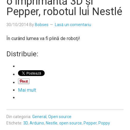
o imprimantă 3D şi
Pepper, robotul lui Nestlé
30/10/2014
By
Bobses
Lasă un comentariu
În curând lumea va fi plină de roboţi!
Distribuie:
Mai mult
Din categoria:
General
,
Open source
Etichete:
3D
,
Arduino
,
Nestle
,
open source
,
Pepper
,
Poppy