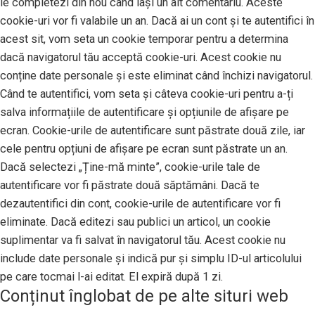
le completezi din nou când lași un alt comentariu. Aceste
cookie-uri vor fi valabile un an. Dacă ai un cont și te autentifici în
acest sit, vom seta un cookie temporar pentru a determina
dacă navigatorul tău acceptă cookie-uri. Acest cookie nu
conține date personale și este eliminat când închizi navigatorul.
Când te autentifici, vom seta și câteva cookie-uri pentru a-ți
salva informațiile de autentificare și opțiunile de afișare pe
ecran. Cookie-urile de autentificare sunt păstrate două zile, iar
cele pentru opțiuni de afișare pe ecran sunt păstrate un an.
Dacă selectezi „Ține-mă minte”, cookie-urile tale de
autentificare vor fi păstrate două săptămâni. Dacă te
dezautentifici din cont, cookie-urile de autentificare vor fi
eliminate. Dacă editezi sau publici un articol, un cookie
suplimentar va fi salvat în navigatorul tău. Acest cookie nu
include date personale și indică pur și simplu ID-ul articolului
pe care tocmai l-ai editat. El expiră după 1 zi.
Conținut înglobat de pe alte situri web