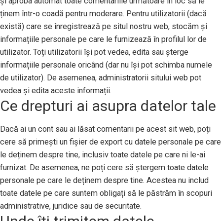
și aproba automat toate comentariile următoare în loc să le
ținem într-o coadă pentru moderare. Pentru utilizatorii (dacă
există) care se înregistrează pe situl nostru web, stocăm și
informațiile personale pe care le furnizează în profilul lor de
utilizator. Toți utilizatorii își pot vedea, edita sau șterge
informațiile personale oricând (dar nu își pot schimba numele
de utilizator). De asemenea, administratorii sitului web pot
vedea și edita aceste informații.
Ce drepturi ai asupra datelor tale
Dacă ai un cont sau ai lăsat comentarii pe acest sit web, poți
cere să primești un fișier de export cu datele personale pe care
le deținem despre tine, inclusiv toate datele pe care ni le-ai
furnizat. De asemenea, ne poți cere să ștergem toate datele
personale pe care le deținem despre tine. Acestea nu includ
toate datele pe care suntem obligați să le păstrăm în scopuri
administrative, juridice sau de securitate.