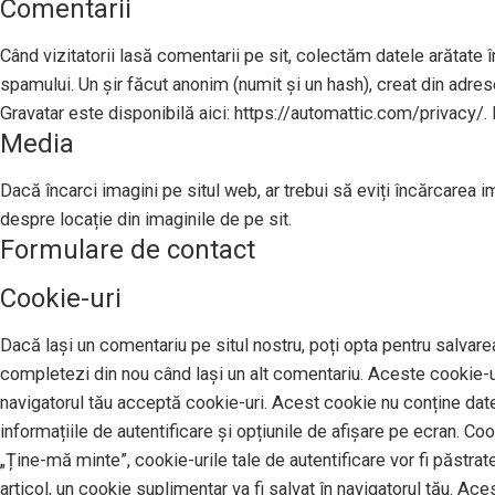
Comentarii
Când vizitatorii lasă comentarii pe sit, colectăm datele arătate în
spamului. Un șir făcut anonim (numit și un hash), creat din adresel
Gravatar este disponibilă aici: https://automattic.com/privacy/. 
Media
Dacă încarci imagini pe situl web, ar trebui să eviți încărcarea 
despre locație din imaginile de pe sit.
Formulare de contact
Cookie-uri
Dacă lași un comentariu pe situl nostru, poți opta pentru salvarea
completezi din nou când lași un alt comentariu. Aceste cookie-uri
navigatorul tău acceptă cookie-uri. Acest cookie nu conține date 
informațiile de autentificare și opțiunile de afișare pe ecran. Co
„Ține-mă minte”, cookie-urile tale de autentificare vor fi păstrat
articol, un cookie suplimentar va fi salvat în navigatorul tău. Ace