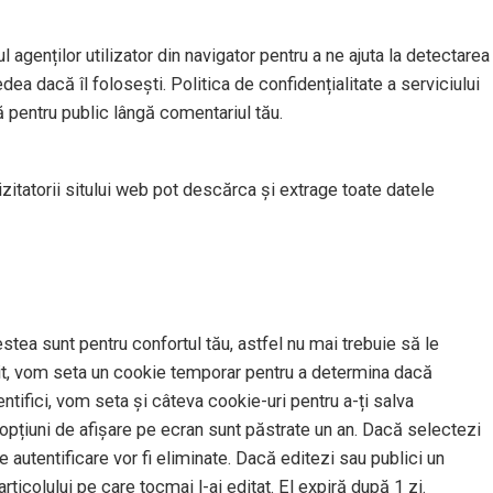
l agenților utilizator din navigator pentru a ne ajuta la detectarea
dea dacă îl folosești. Politica de confidențialitate a serviciului
ă pentru public lângă comentariul tău.
izitatorii sitului web pot descărca și extrage toate datele
stea sunt pentru confortul tău, astfel nu mai trebuie să le
t sit, vom seta un cookie temporar pentru a determina dacă
tifici, vom seta și câteva cookie-uri pentru a-ți salva
u opțiuni de afișare pe ecran sunt păstrate un an. Dacă selectezi
 autentificare vor fi eliminate. Dacă editezi sau publici un
rticolului pe care tocmai l-ai editat. El expiră după 1 zi.