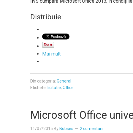
INS cumpără Microsoft Office 2013, în condițiile
Distribuie:
Mai mult
Din categoria:
General
Etichete:
licitatie
,
Office
Microsoft Office unive
11/07/2015
By
Bobses
2 comentarii