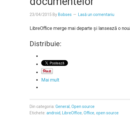
documentelor
23/04/2015
By
Bobses
Lasă un comentariu
LibreOffice merge mai departe şi lansează o nouă 
Distribuie:
Mai mult
Din categoria:
General
,
Open source
Etichete:
android
,
LibreOffice
,
Office
,
open source