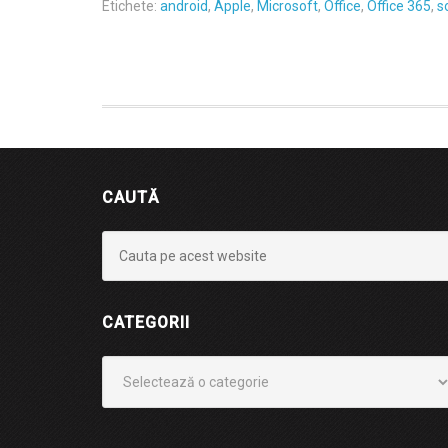
Etichete:
android
,
Apple
,
Microsoft
,
Office
,
Office 365
,
s
CAUTĂ
CATEGORII
Categorii