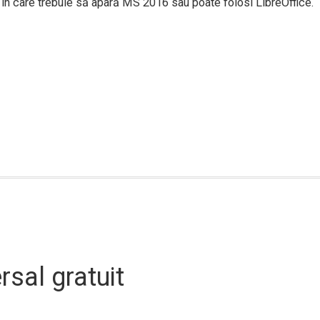
 în care trebuie să apară MS 2016 sau poate folosi LibreOffice.
rsal gratuit