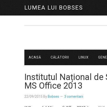
LUMEA LUI BOBSES
ACASĂ
CĂLĂTORII
LINUX
GEN
Institutul Național de
MS Office 2013
22/09/2015
By
Bobses
3 comentarii