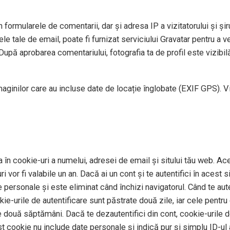
 formularele de comentarii, dar și adresa IP a vizitatorului și șiru
e tale de email, poate fi furnizat serviciului Gravatar pentru a ve
După aprobarea comentariului, fotografia ta de profil este vizibil
imaginilor care au incluse date de locație înglobate (EXIF GPS). V
 în cookie-uri a numelui, adresei de email și sitului tău web. Ace
 vor fi valabile un an. Dacă ai un cont și te autentifici în aces
personale și este eliminat când închizi navigatorul. Când te auten
okie-urile de autentificare sunt păstrate două zile, iar cele pentr
e două săptămâni. Dacă te dezautentifici din cont, cookie-urile de
st cookie nu include date personale și indică pur și simplu ID-ul a