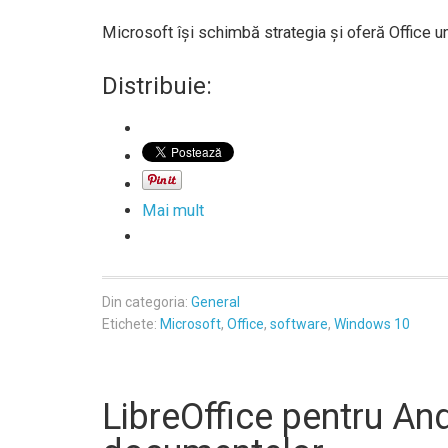
Microsoft îşi schimbă strategia şi oferă Office uni
Distribuie:
Mai mult
Din categoria:
General
Etichete:
Microsoft
,
Office
,
software
,
Windows 10
LibreOffice pentru An