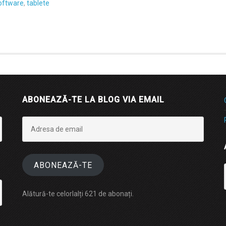
oftware
,
tablete
ABONEAZĂ-TE LA BLOG VIA EMAIL
Adresa
de
email
ABONEAZĂ-TE
Alătură-te celorlalți 621 de abonați.