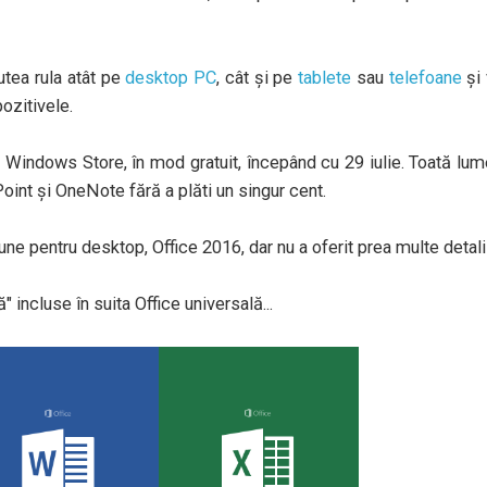
tea rula atât pe
desktop PC
, cât şi pe
tablete
sau
telefoane
şi 
ozitivele.
l Windows Store, în mod gratuit, începând cu 29 iulie. Toată lu
int şi OneNote fără a plăti un singur cent.
e pentru desktop, Office 2016, dar nu a oferit prea multe detalii
 incluse în suita Office universală...