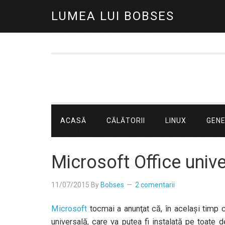
LUMEA LUI BOBSES
ACASĂ
CĂLĂTORII
LINUX
GEN
Microsoft Office unive
11/07/2015
By
Bobses
2 comentarii
Microsoft
tocmai a anunţat că, în acelaşi timp c
universală, care va putea fi instalată pe toate 