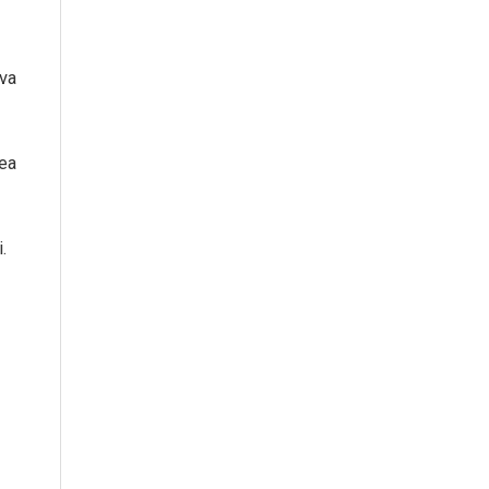
va
mea
.