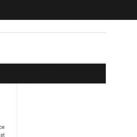
ice
est