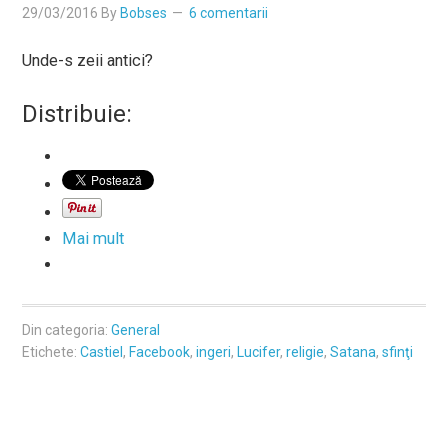
29/03/2016
By
Bobses
6 comentarii
Unde-s zeii antici?
Distribuie:
Mai mult
Din categoria:
General
Etichete:
Castiel
,
Facebook
,
ingeri
,
Lucifer
,
religie
,
Satana
,
sfinţi