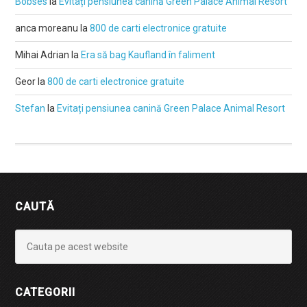
Bobses
la
Evitați pensiunea canină Green Palace Animal Resort
anca moreanu
la
800 de carti electronice gratuite
Mihai Adrian
la
Era să bag Kaufland în faliment
Geor
la
800 de carti electronice gratuite
Stefan
la
Evitați pensiunea canină Green Palace Animal Resort
CAUTĂ
CATEGORII