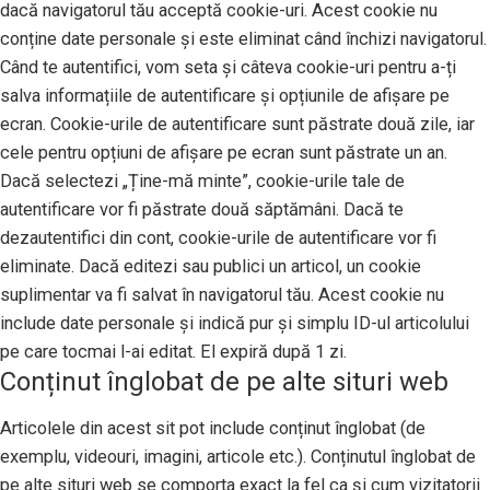
dacă navigatorul tău acceptă cookie-uri. Acest cookie nu
conține date personale și este eliminat când închizi navigatorul.
Când te autentifici, vom seta și câteva cookie-uri pentru a-ți
salva informațiile de autentificare și opțiunile de afișare pe
ecran. Cookie-urile de autentificare sunt păstrate două zile, iar
cele pentru opțiuni de afișare pe ecran sunt păstrate un an.
Dacă selectezi „Ține-mă minte”, cookie-urile tale de
autentificare vor fi păstrate două săptămâni. Dacă te
dezautentifici din cont, cookie-urile de autentificare vor fi
eliminate. Dacă editezi sau publici un articol, un cookie
suplimentar va fi salvat în navigatorul tău. Acest cookie nu
include date personale și indică pur și simplu ID-ul articolului
pe care tocmai l-ai editat. El expiră după 1 zi.
Conținut înglobat de pe alte situri web
Articolele din acest sit pot include conținut înglobat (de
exemplu, videouri, imagini, articole etc.). Conținutul înglobat de
pe alte situri web se comporta exact la fel ca și cum vizitatorii