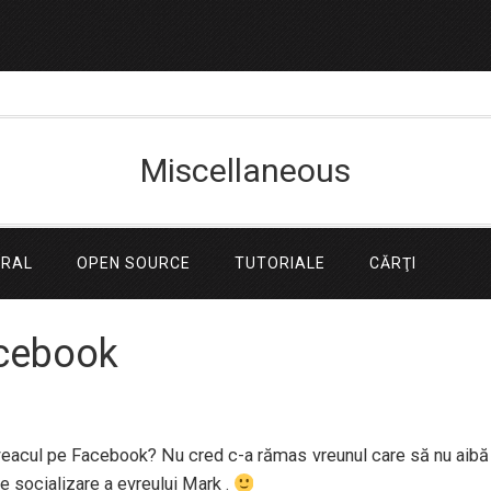
Miscellaneous
ERAL
OPEN SOURCE
TUTORIALE
CĂRŢI
acebook
 fac veacul pe Facebook? Nu cred c-a rămas vreunul care să nu aibă
e socializare a evreului Mark .