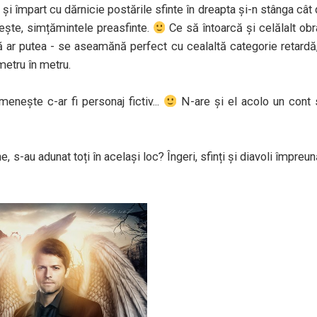
 și împart cu dărnicie postările sfinte în dreapta și-n stânga cât
rește, simțămintele preasfinte.
Ce să întoarcă și celălalt ob
că ar putea - se aseamănă perfect cu cealaltă categorie retardă
metru în metru.
menește c-ar fi personaj fictiv...
N-are și el acolo un cont 
, s-au adunat toți în același loc? Îngeri, sfinți și diavoli împreu