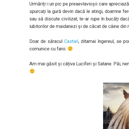
Urmăriți-i un pic pe preaevlavioșii care apreciază
spurcați la gură devin dacă le atingi, doamne fe
sau să discute civilizat, te-ar rupe în bucăți da
iubitorilor de maidanezi și de căcat de câine din 
Doar de săracul
Castiel
, ditamai îngereul, se po
comunice cu fanii.
Am mai găsit și câțiva Luciferi și Satane. Păi, nene