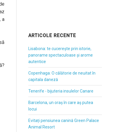
 de
raz
, a
ARTICOLE RECENTE
să
Lisabona: te cucerește prin istorie,
panorame spectaculoase și arome
autentice
nă?
Copenhaga: O călătorie de neuitat în
capitala daneză
Tenerife - bijuteria insulelor Canare
Barcelona, un oraș în care aș putea
locui
Evitați pensiunea canină Green Palace
Animal Resort