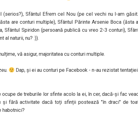
l (serios?), Sfântul Efrem cel Nou (pe cel vechi nu l-am găsit..
ăsta are conturi multiple), Sfântul Părinte Arsenie Boca (ăsta 
a, Sfântul Spiridon (persoană publică cu vreo 2-3 conturi), Sfân
al naturii, nu? :)).
mulțime, vă asigur, majoritatea cu conturi multiple.
ezeu.
Dap, și ei au conturi pe Facebook - n-au rezistat tentației
se ocupe de treburile lor sfinte acolo la ei, în cer, dacă-și fac vea
și fără activitate dacă toți sfinții postează "în draci" de toa
e habotnici?