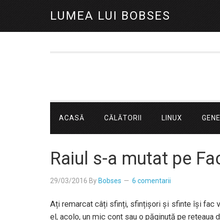
LUMEA LUI BOBSES
ACASĂ
CĂLĂTORII
LINUX
GEN
Raiul s-a mutat pe F
29/03/2016
By
Bobses
6 comentarii
Ați remarcat câți sfinți, sfințișori și sfinte își
el, acolo, un mic cont sau o păginuță pe rețeaua d