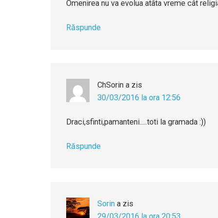
Omenirea nu va evolua atâta vreme cât religi
Răspunde
ChSorin
a zis
30/03/2016 la ora 12:56
Draci,sfinti,pamanteni.....toti la gramada :))
Răspunde
Sorin
a zis
29/03/2016 la ora 20:53