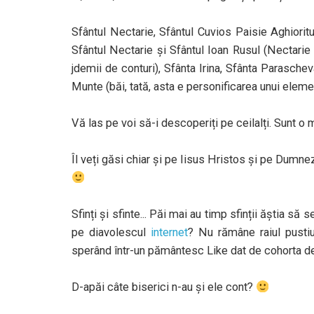
Sfântul Nectarie, Sfântul Cuvios Paisie Aghioritu
Sfântul Nectarie și Sfântul Ioan Rusul (Nectarie 
jdemii de conturi), Sfânta Irina, Sfânta Paraschev
Munte (băi, tată, asta e personificarea unui element 
Vă las pe voi să-i descoperiți pe ceilalți. Sunt o 
Îl veți găsi chiar și pe Iisus Hristos și pe Dumn
Sfinți și sfinte... Păi mai au timp sfinții ăștia să 
pe diavolescul
internet
? Nu rămâne raiul pustiu 
sperând într-un pământesc Like dat de cohorta d
D-apăi câte biserici n-au și ele cont?