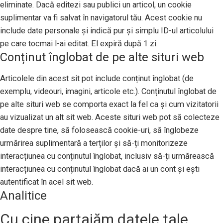
eliminate. Dacă editezi sau publici un articol, un cookie
suplimentar va fi salvat în navigatorul tău. Acest cookie nu
include date personale și indică pur și simplu ID-ul articolului
pe care tocmai l-ai editat. El expiră după 1 zi.
Conținut înglobat de pe alte situri web
Articolele din acest sit pot include conținut înglobat (de
exemplu, videouri, imagini, articole etc.). Conținutul înglobat de
pe alte situri web se comporta exact la fel ca și cum vizitatorii
au vizualizat un alt sit web. Aceste situri web pot să colecteze
date despre tine, să folosească cookie-uri, să înglobeze
urmărirea suplimentară a terților și să-ți monitorizeze
interacțiunea cu conținutul înglobat, inclusiv să-ți urmărească
interacțiunea cu conținutul înglobat dacă ai un cont și ești
autentificat în acel sit web.
Analitice
Cu cine partajăm datele tale