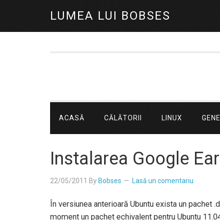
LUMEA LUI BOBSES
ACASĂ
CĂLĂTORII
LINUX
GEN
Instalarea Google Ear
22/05/2011
By
Bobses
Lasă un comentariu
În versiunea anterioară Ubuntu exista un pachet .d
moment un pachet echivalent pentru Ubuntu 11.04 (