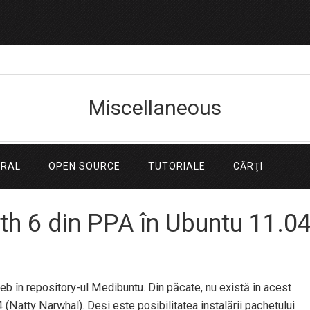
Miscellaneous
ERAL
OPEN SOURCE
TUTORIALE
CĂRŢI
th 6 din PPA în Ubuntu 11.0
eb în repository-ul Medibuntu. Din păcate, nu există în acest
Natty Narwhal). Deși este posibilitatea instalării pachetului