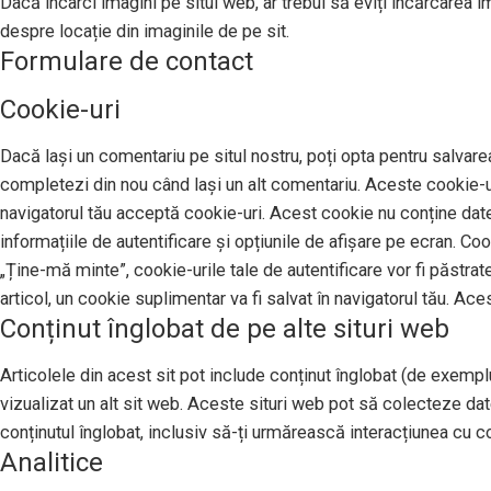
Dacă încarci imagini pe situl web, ar trebui să eviți încărcarea 
despre locație din imaginile de pe sit.
Formulare de contact
Cookie-uri
Dacă lași un comentariu pe situl nostru, poți opta pentru salvarea
completezi din nou când lași un alt comentariu. Aceste cookie-uri
navigatorul tău acceptă cookie-uri. Acest cookie nu conține date 
informațiile de autentificare și opțiunile de afișare pe ecran. Co
„Ține-mă minte”, cookie-urile tale de autentificare vor fi păstrat
articol, un cookie suplimentar va fi salvat în navigatorul tău. Ace
Conținut înglobat de pe alte situri web
Articolele din acest sit pot include conținut înglobat (de exemplu,
vizualizat un alt sit web. Aceste situri web pot să colecteze da
conținutul înglobat, inclusiv să-ți urmărească interacțiunea cu con
Analitice