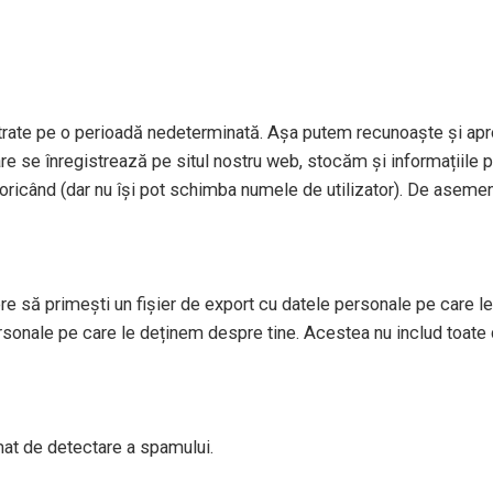
strate pe o perioadă nedeterminată. Așa putem recunoaște și apr
re se înregistrează pe situl nostru web, stocăm și informațiile per
le oricând (dar nu își pot schimba numele de utilizator). De aseme
re să primești un fișier de export cu datele personale pe care le 
sonale pe care le deținem despre tine. Acestea nu includ toate 
tomat de detectare a spamului.