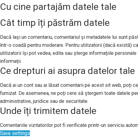
Cu cine partajăm datele tale
Cât timp îți păstrăm datele
Dacă lași un comentariu, comentariul și metadatele lui sunt pă
într-o coadă pentru moderare. Pentru utilizatorii (dacă există) ca
utilizatorii își pot vedea, edita sau șterge informațiile persona
informații.
Ce drepturi ai asupra datelor tale
Dacă ai un cont sau ai lăsat comentarii pe acest sit web, poți ce
furnizat. De asemenea, ne poți cere să ștergem toate datele per
administrative, juridice sau de securitate.
Unde îți trimitem datele
Comentariile vizitatorilor pot fi verificate printr-un serviciu au
Save settings