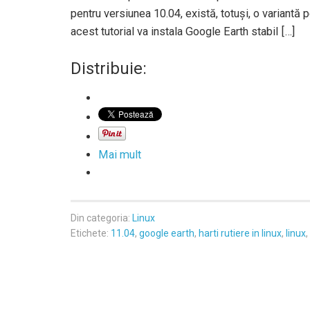
pentru versiunea 10.04, există, totuși, o variantă
acest tutorial va instala Google Earth stabil […]
Distribuie:
Mai mult
Din categoria:
Linux
Etichete:
11.04
,
google earth
,
harti rutiere in linux
,
linux
,