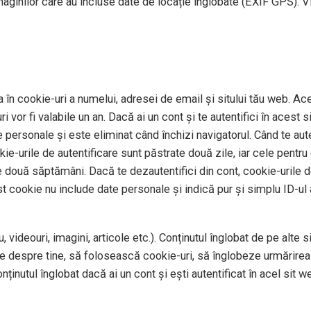
imaginilor care au incluse date de locație înglobate (EXIF GPS). V
 în cookie-uri a numelui, adresei de email și sitului tău web. Ace
 vor fi valabile un an. Dacă ai un cont și te autentifici în aces
personale și este eliminat când închizi navigatorul. Când te auten
okie-urile de autentificare sunt păstrate două zile, iar cele pentr
e două săptămâni. Dacă te dezautentifici din cont, cookie-urile de
st cookie nu include date personale și indică pur și simplu ID-ul a
 videouri, imagini, articole etc.). Conținutul înglobat de pe alte 
te despre tine, să folosească cookie-uri, să înglobeze urmărirea 
ținutul înglobat dacă ai un cont și ești autentificat în acel sit w