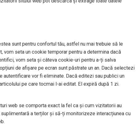
izitatorii sitului web pot descărca și extrage toate datele
stea sunt pentru confortul tău, astfel nu mai trebuie să le
t sit, vom seta un cookie temporar pentru a determina dacă
tifici, vom seta și câteva cookie-uri pentru a-ți salva
u opțiuni de afișare pe ecran sunt păstrate un an. Dacă selectezi
 autentificare vor fi eliminate. Dacă editezi sau publici un
rticolului pe care tocmai l-ai editat. El expiră după 1 zi.
situri web se comporta exact la fel ca și cum vizitatorii au
suplimentară a terților și să-ți monitorizeze interacțiunea cu
eb.