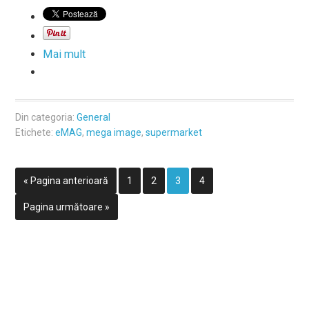
Mai mult
Din categoria:
General
Etichete:
eMAG
,
mega image
,
supermarket
« Pagina anterioară
1
2
3
4
Pagina următoare »