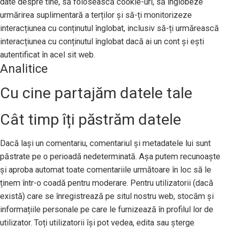
date despre tine, să folosească cookie-uri, să înglobeze
urmărirea suplimentară a terților și să-ți monitorizeze
interacțiunea cu conținutul înglobat, inclusiv să-ți urmărească
interacțiunea cu conținutul înglobat dacă ai un cont și ești
autentificat în acel sit web.
Analitice
Cu cine partajăm datele tale
Cât timp îți păstrăm datele
Dacă lași un comentariu, comentariul și metadatele lui sunt
păstrate pe o perioadă nedeterminată. Așa putem recunoaște
și aproba automat toate comentariile următoare în loc să le
ținem într-o coadă pentru moderare. Pentru utilizatorii (dacă
există) care se înregistrează pe situl nostru web, stocăm și
informațiile personale pe care le furnizează în profilul lor de
utilizator. Toți utilizatorii își pot vedea, edita sau șterge