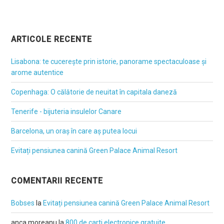
ARTICOLE RECENTE
Lisabona: te cucerește prin istorie, panorame spectaculoase și
arome autentice
Copenhaga: O călătorie de neuitat în capitala daneză
Tenerife - bijuteria insulelor Canare
Barcelona, un oraș în care aș putea locui
Evitați pensiunea canină Green Palace Animal Resort
COMENTARII RECENTE
Bobses
la
Evitați pensiunea canină Green Palace Animal Resort
anca moreanu
la
800 de carti electronice gratuite