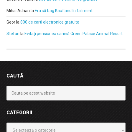
Mihai Adrian
la
Era să bag Kaufland în faliment
Geor
la
800 de carti electronice gratuite
Stefan
la
Evitați pensiunea canină Green Palace Animal Resort
CAUTĂ
CATEGORII
Categorii