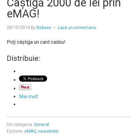
Câştigă 2000 de lei prin
eMAG!
28/10/2014
By
Bobses
Lasă un comentariu
Poţi câştiga un card cadou!
Distribuie:
Mai mult
Din categoria:
General
Etichete:
eMAG
,
newsletter