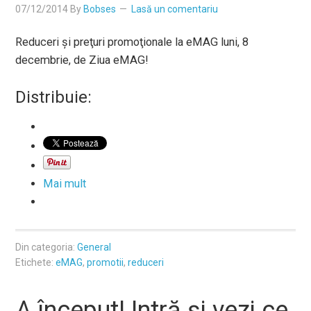
07/12/2014
By
Bobses
Lasă un comentariu
Reduceri şi preţuri promoţionale la eMAG luni, 8
decembrie, de Ziua eMAG!
Distribuie:
Mai mult
Din categoria:
General
Etichete:
eMAG
,
promotii
,
reduceri
A început! Intră și vezi ce