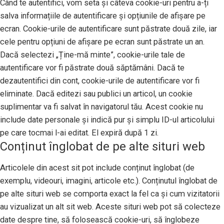
Când te autentifici, vom seta și câteva cookie-uri pentru a-ți
salva informațiile de autentificare și opțiunile de afișare pe
ecran. Cookie-urile de autentificare sunt păstrate două zile, iar
cele pentru opțiuni de afișare pe ecran sunt păstrate un an.
Dacă selectezi „Ține-mă minte”, cookie-urile tale de
autentificare vor fi păstrate două săptămâni. Dacă te
dezautentifici din cont, cookie-urile de autentificare vor fi
eliminate. Dacă editezi sau publici un articol, un cookie
suplimentar va fi salvat în navigatorul tău. Acest cookie nu
include date personale și indică pur și simplu ID-ul articolului
pe care tocmai l-ai editat. El expiră după 1 zi.
Conținut înglobat de pe alte situri web
Articolele din acest sit pot include conținut înglobat (de
exemplu, videouri, imagini, articole etc.). Conținutul înglobat de
pe alte situri web se comporta exact la fel ca și cum vizitatorii
au vizualizat un alt sit web. Aceste situri web pot să colecteze
date despre tine, să folosească cookie-uri, să înglobeze