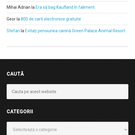
Mihai Adrian
la
Era să bag Kaufland în faliment
Geor
la
800 de carti electronice gratuite
Stefan
la
Evitați pensiunea canină Green Palace Animal Resort
CAUTĂ
CATEGORII
Categorii