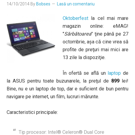
14/10/2014
By
Bobses
Lasă un comentariu
Oktoberfest
la cel mai mare
magazin online: eMAG!
"
Sărbătoarea
" ţine până pe 27
octombrie, aşa că cine vrea să
profite de preţuri mai mici are
13 zile la dispoziţie.
În ofertă se află un
laptop
de
la ASUS pentru toate buzunarele, la preţul de
899
lei!
Bine, nu e un laptop de top, dar e suficient de bun pentru
navigare pe internet, un film, lucruri mărunte.
Caracteristici principale:
Tip procesor: Intel® Celeron® Dual Core