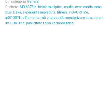
Din categoria:
General
Etichete:
AIR 6375IN
,
bicicleta eliptica
,
cardio
,
ceas cardio
,
ceas
puls
,
Deva
,
experienta neplacuta
,
fitness
,
inSPORTline
,
inSPORTline Romania
,
mă enervează
,
monitorizare puls
,
pareri
inSPORTline
,
publicitate falsa
,
reclama falsa