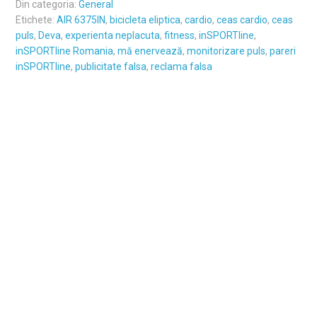
Din categoria:
General
Etichete:
AIR 6375IN
,
bicicleta eliptica
,
cardio
,
ceas cardio
,
ceas
puls
,
Deva
,
experienta neplacuta
,
fitness
,
inSPORTline
,
inSPORTline Romania
,
mă enervează
,
monitorizare puls
,
pareri
inSPORTline
,
publicitate falsa
,
reclama falsa